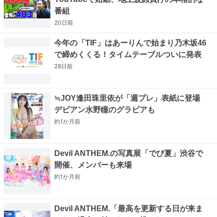
番組
20日
前
今年の「TIF」はあーりんで始まり乃木坂46
で締めくくる！タイムテーブルついに発表
28日
前
≒JOY逢田珠里依が「週プレ」表紙に登場
デビアン水野瞳のグラビアも
約1か月
前
Devil ANTHEM.の写真展「でび夏」渋谷で
開催、メンバーも来場
約1か月
前
Devil ANTHEM.「最高を更新する日が来ま