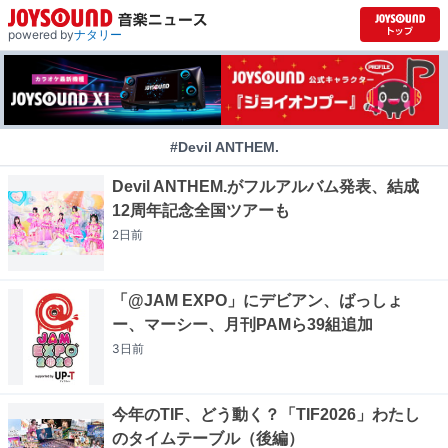
powered by
ナタリー
#Devil ANTHEM.
Devil ANTHEM.がフルアルバム発表、結成
12周年記念全国ツアーも
2日
前
「@JAM EXPO」にデビアン、ばっしょ
ー、マーシー、月刊PAMら39組追加
3日
前
今年のTIF、どう動く？「TIF2026」わたし
のタイムテーブル（後編）