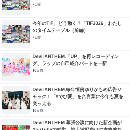
7日
前
今年のTIF、どう動く？「TIF2026」わたし
のタイムテーブル（前編）
7日
前
Devil ANTHEM.「UP」を再レコーディン
グ、ラップの自己紹介パートを一新
16日
前
Devil ANTHEM.毎年恒例ゆりかもめ広告ジ
ャック！「#でび夏」を合言葉に今年も夏を
突っ走る
16日
前
Devil ANTHEM.幕張公演に向けた新企画が
YouTubeで始動、地上波顔負けの本格的な