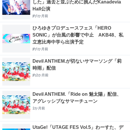
した」過去と並ぶために挑んだKanadevia
Hall公演
約1か月
前
ひろゆきプロデュースフェス「HERO
SONIC」が台風の影響で中止 AKB48、私
立恵比寿中学ら出演予定
約1か月
前
Devil ANTHEM.が切ないサマーソング「莉
時雨」配信
約2か月
前
Devil ANTHEM.「Ride on 魅太陽」配信、
アグレッシブなサマーチューン
2か月
前
UtaGe!「UTAGE FES Vol.5」わーすた、デ