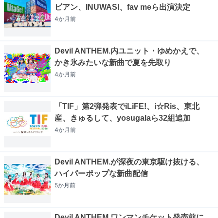
ビアン、INUWASI、fav meら出演決定
4か月
前
Devil ANTHEM.内ユニット・ゆめかえで、
かき氷みたいな新曲で夏を先取り
4か月
前
「TIF」第2弾発表でiLiFE!、i☆Ris、東北
産、きゅるして、yosugalaら32組追加
4か月
前
Devil ANTHEM.が深夜の東京駆け抜ける、
ハイパーポップな新曲配信
5か月
前
Devil ANTHEM.ワンマンチケット発売前に