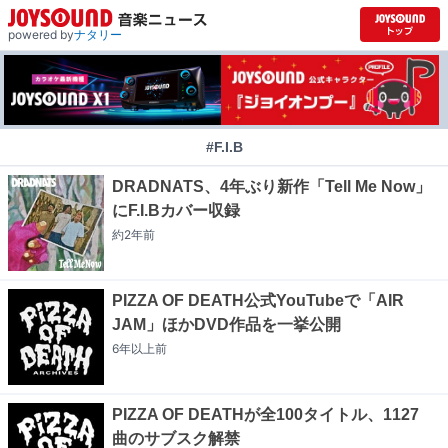
powered by
ナタリー
#F.I.B
DRADNATS、4年ぶり新作「Tell Me Now」
にF.I.Bカバー収録
約2年
前
PIZZA OF DEATH公式YouTubeで「AIR
JAM」ほかDVD作品を一挙公開
6年以上
前
PIZZA OF DEATHが全100タイトル、1127
曲のサブスク解禁