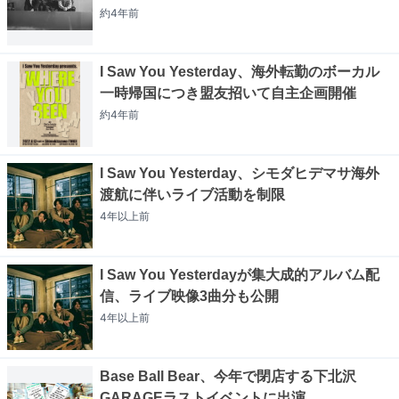
約4年
前
I Saw You Yesterday、海外転勤のボーカル
一時帰国につき盟友招いて自主企画開催
約4年
前
I Saw You Yesterday、シモダヒデマサ海外
渡航に伴いライブ活動を制限
4年以上
前
I Saw You Yesterdayが集大成的アルバム配
信、ライブ映像3曲分も公開
4年以上
前
Base Ball Bear、今年で閉店する下北沢
GARAGEラストイベントに出演