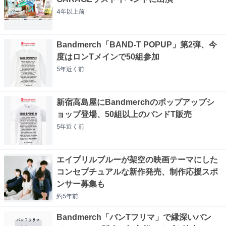
4年以上
前
Bandmerch「BAND-T POPUP」第2弾、今
度はロンTメインで50組参加
5年近く
前
新宿高島屋にBandmerchのポップアップシ
ョップ登場、50組以上のバンドT販売
5年近く
前
エイプリルブルーが架空の映画テーマにした
コンセプチュアルな新作発売、制作応援スポ
ンサー募集も
約5年
前
Bandmerch「バンTフリマ」で縁深いバン