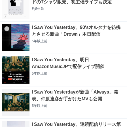
ドのTシャツ販売、初主催ライブも決定
約5年
前
I Saw You Yesterday、90'sオルタナを彷彿
とさせる新曲「Drown」本日配信
5年以上
前
I Saw You Yesterday、明日
AmazonMusicJPで配信ライブ開催
5年以上
前
I Saw You Yesterdayが新曲「Always」発
表、仲原達彦が手がけたMVも公開
5年以上
前
I Saw You Yesterday、連続配信リリース第