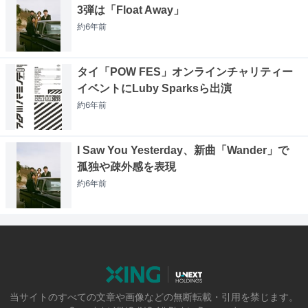
3弾は「Float Away」
約6年
前
タイ「POW FES」オンラインチャリティー
イベントにLuby Sparksら出演
約6年
前
I Saw You Yesterday、新曲「Wander」で
孤独や疎外感を表現
約6年
前
当サイトのすべての文章や画像などの無断転載・引用を禁じます。