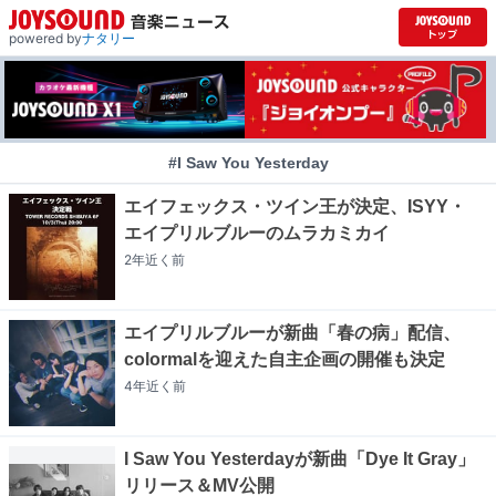
powered by
ナタリー
#I Saw You Yesterday
エイフェックス・ツイン王が決定、ISYY・
エイプリルブルーのムラカミカイ
2年近く
前
エイプリルブルーが新曲「春の病」配信、
colormalを迎えた自主企画の開催も決定
4年近く
前
I Saw You Yesterdayが新曲「Dye It Gray」
リリース＆MV公開