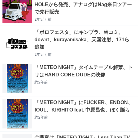
HOLEから発売、アナログはNag来日ツアー
で先行販売
2年近く
前
「ボロフェスタ」にキンブラ、幽コミ、
downt、kurayamisaka、天国注射、171ら
追加
2年近く
前
「METEO NIGHT」タイムテーブル解禁、ト
リはHARD CORE DUDEの映像
約2年
前
「METEO NIGHT」にFUCKER、ENDON、
fOUL、KIRIHITO feat. 中原昌也、ぼく脳ら
約2年
前
金曜夜は「METEO TIGHT」Less Than TV