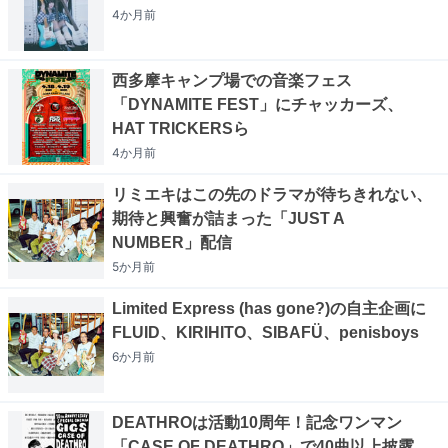
4か月
前
西多摩キャンプ場での音楽フェス
「DYNAMITE FEST」にチャッカーズ、
HAT TRICKERSら
4か月
前
リミエキはこの先のドラマが待ちきれない、
期待と興奮が詰まった「JUST A
NUMBER」配信
5か月
前
Limited Express (has gone?)の自主企画に
FLUID、KIRIHITO、SIBAFÜ、penisboys
6か月
前
DEATHROは活動10周年！記念ワンマン
「CASE OF DEATHRO」で40曲以上披露