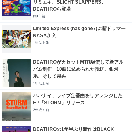
リミエキ、SLIGHT SLAPPERS、
DEATHROら登場
約1年
前
Limited Express (has gone?)に新ドラマー
NASA加入
1年以上
前
DEATHROがカセットMTR駆使して新アル
バム制作 10曲に込められた抵抗、銀河
系、そして県央
1年以上
前
ハバナイ、ライブ定番曲をリアレンジした
EP「STORM」リリース
2年近く
前
DEATHROの1年半ぶり新作はBLACK