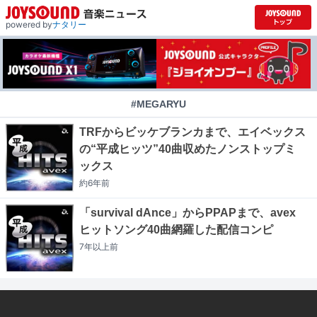
powered by
ナタリー
#MEGARYU
TRFからビッケブランカまで、エイベックス
の“平成ヒッツ”40曲収めたノンストップミ
ックス
約6年
前
「survival dAnce」からPPAPまで、avex
ヒットソング40曲網羅した配信コンピ
7年以上
前