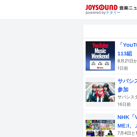
powered by
ナタリー
「You
113組
1日
前
サバシス
参加
16日
前
NHK「
ME:I