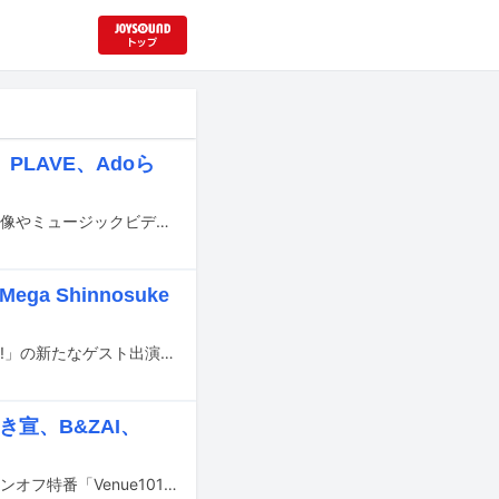
、PLAVE、Adoら
8月21日から23日までYouTubeにて、113組のアーティストの撮り下ろしライブ映像やミュージックビデオなどを一気にライブ配信またはプレミア公開するイベント「YouTube Music Weekend 12.0」が開催される。
a Shinnosuke
サバシスターが9月から行うツーマンツアー「サバシスター presents Buddy Up!!!」の新たなゲスト出演者が発表された。
とき宣、B&ZAI、
7月4日と18日の2週連続で放送される、NHK総合の音楽番組「Venue101」のスピンオフ特番「Venue101 EXTRA」。このうち18日放送回の詳細が発表された。