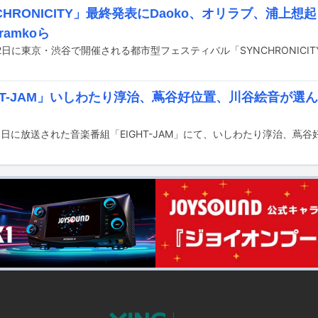
CHRONICITY」最終発表にDaoko、オリラブ、浦上
h ramkoら
HT-JAM」いしわたり淳治、蔦谷好位置、川谷絵音が選んだ