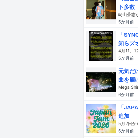
ト多数
5か月
前
「SYNC
知らズ
5か月
前
元気だけ
曲を届
6か月
前
「JAPA
追加
6か月
前