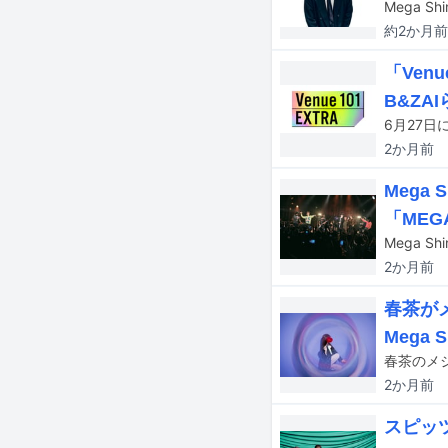
約2か月
前
「Ven
B&ZAI
2か月
前
Mega
「MEG
2か月
前
春茶がメ
Mega S
春茶のメジ
2か月
前
スピッツ