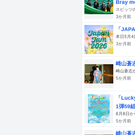
Bray 
3か月
前
「JA
3か月
前
崎山蒼
5か月
前
「Luc
1弾59
5か月
前
崎山蒼志