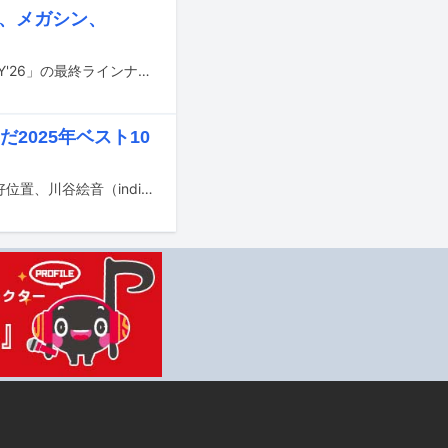
想起、メガシン、
4月11、12日に東京・渋谷で開催される都市型フェスティバル「SYNCHRONICITY'26」の最終ラインナップが発表された。
2025年ベスト10
昨日1月18日に放送された音楽番組「EIGHT-JAM」にて、いしわたり淳治、蔦谷好位置、川谷絵音（indigo la End、ゲスの極み乙女、ジェニーハイ、ichikoro、礼賛）が選んだ「2025年のマイベスト10」が発表された。