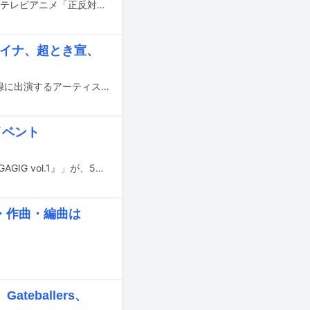
Mega Shinnosukeの新曲「運命の君」が7月5日に放送開始となるMBS・TBS系のテレビアニメ「正反対な君と僕」第2期のエンディングテーマに決定した。
、アイナ、超とき宣、
6月27日に東京・NHKホールで行われるNHK総合「Venue101 EXTRA」の公開収録に出演するアーティストが発表された。
催イベント
Mega Shinnosukeが主催する対バンイベント「Mega Shinnosuke presents『MEGAGIG vol.1』」が、5月22日に東京・LIQUIDROOMで開催された。
詞・作曲・編曲は
eballers、