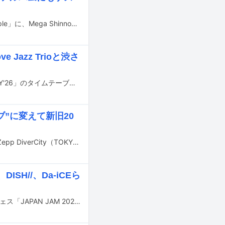
崎山蒼志が6月12日に東京・Spotify O-EASTで行うライブ「good life, good people」に、Mega Shinnosukeと紫今がスペシャルゲストとして出演することが決定した。
 Jazz Trioと渋さ
4月11、12日に東京・渋谷で開催される都市型フェスティバル「SYNCHRONICITY'26」のタイムテーブルが発表された。
ィブ”に変えて新旧20
Mega Shinnosukeのワンマンツアー「天使様†」ファイナルが、2月8日に東京・Zepp DiverCity（TOKYO）で開催された。
ISH//、Da-iCEら
5月2日から5日までの4日間、千葉・千葉市蘇我スポーツ公園にて行われる音楽フェス「JAPAN JAM 2026」の出演アーティスト第2弾が発表された。