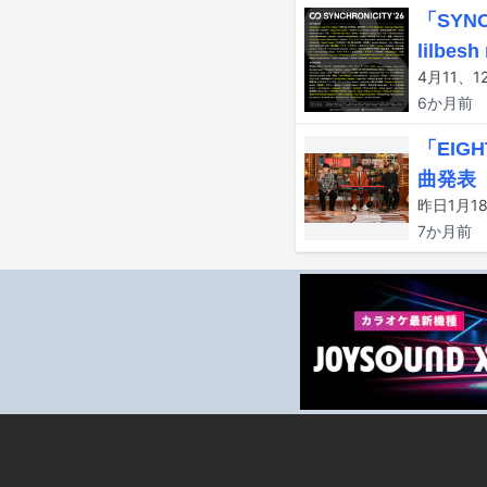
「SYN
lilbes
6か月
前
「EIG
曲発表
7か月
前