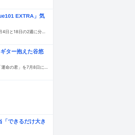
101 EXTRA」気
NHK総合の音楽番組「Venue101」のスピンオフ特番「Venue101 EXTRA」が、7月4日と18日の2週に分けて放送される。
ケにギター抱えた谷悠
Mega Shinnosukeがテレビアニメ「正反対な君と僕」第2期エンディングテーマ「運命の君」を7月8日に配信リリース。本作のジャケット写真が公開された。
を担当「できるだけ大き