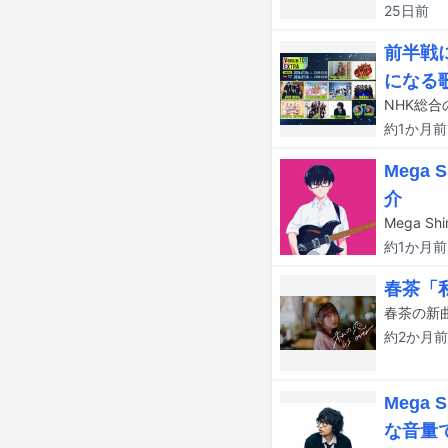
25日
前
前半戦に
になる
約1か月
前
Mega
介
約1か月
前
春茶「私
春茶の新曲
約2か月
前
Mega
な音量