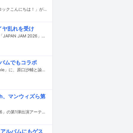
スピッツのレギュラーイベント「ロックのほそ道」「有明サンセット」「ロックロックこんにちは！」が今年も開催されることが発表された。
ダイヤ乱れを受け
本日5月4日、千葉・千葉市蘇我スポーツ公園で開催が予定されていた音楽フェス「JAPAN JAM 2026」3日目の中止が発表された。
ルバムでもコラボ
崎山蒼志が6月12日に東京・Spotify O-EASTで行うライブ「good life, good people」に、原口沙輔と諭吉佳作/menがゲスト出演する。
 Ash、マンウィズら第
8月8日から11日に茨城・国営ひたち海浜公園で行われる音楽フェス「LuckyFes'26」の第1弾出演アーティストが発表された。
演、アルバムにもゲス