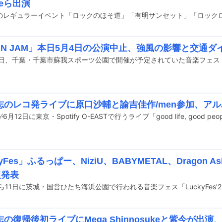
meら出演
PAN JAM」本日5月4日の公演中止、強風の影響と交通
志のレコ発ライブに原口沙輔と諭吉佳作/men参加、ア
kyFes」ふるっぱー、NiziU、BABYMETAL、Dragon
組発表
の復帰後初ライブにMega Shinnosukeと紫今が出