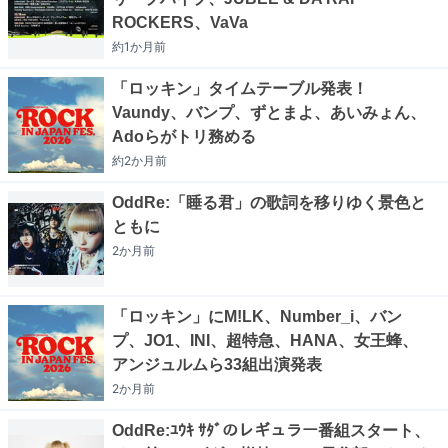
ROCKERS、VaVa
約1か月
前
「ロッキン」タイムテーブル発表！
Vaundy、バンプ、ずとまよ、あいみょん、
Adoらがトリ務める
約2か月
前
OddRe:「睡る君」の歌詞を移りゆく景色と
ともに
2か月
前
「ロッキン」にM!LK、Number_i、バン
プ、JO1、INI、超特急、HANA、女王蜂、
アンジュルムら33組出演発表
2か月
前
OddRe:ﾕｳｷ ｻﾀﾞのレギュラー番組スタート、