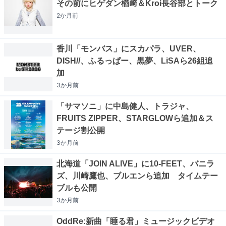
その前にヒゲダン楢﨑＆Kroi長谷部とトーク
2か月
前
香川「モンバス」にスカパラ、UVER、
DISH//、ふるっぱー、黒夢、LiSAら26組追
加
3か月
前
「サマソニ」に中島健人、トラジャ、
FRUITS ZIPPER、STARGLOWら追加＆ス
テージ割公開
3か月
前
北海道「JOIN ALIVE」に10-FEET、バニラ
ズ、川崎鷹也、ブルエンら追加 タイムテー
ブルも公開
3か月
前
OddRe:新曲「睡る君」ミュージックビデオ