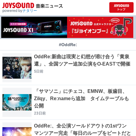
powered by
ナタリー
#OddRe:
OddRe:新曲は現実と幻想が溶け合う「黄泉
還」、全国ツアー追加公演をO-EASTで開催
5日
前
「サマソニ」にチェコ、EMNW、板歯目、
Zilqy、Re:nameら追加 タイムテーブルも
公開
23日
前
OddRe:、全公演ソールドアウトの1stワン
マンツアー完走「毎日のループをビートだと