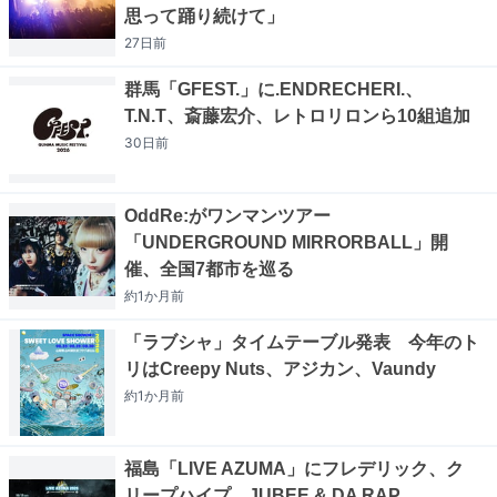
思って踊り続けて」
27日
前
群馬「GFEST.」に.ENDRECHERI.、
T.N.T、斎藤宏介、レトロリロンら10組追加
30日
前
OddRe:がワンマンツアー
「UNDERGROUND MIRRORBALL」開
催、全国7都市を巡る
約1か月
前
「ラブシャ」タイムテーブル発表 今年のト
リはCreepy Nuts、アジカン、Vaundy
約1か月
前
福島「LIVE AZUMA」にフレデリック、ク
リープハイプ、JUBEE & DA RAP