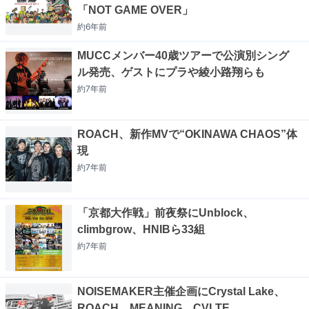
「NOT GAME OVER」
約6年
前
MUCCメンバー40歳ツアーで公演別シング
ル発売、ゲストにプラや綾小路翔らも
約7年
前
ROACH、新作MVで“OKINAWA CHAOS”体
現
約7年
前
「京都大作戦」前夜祭にUnblock、
climbgrow、HNIBら33組
約7年
前
NOISEMAKER主催企画にCrystal Lake、
ROACH、MEANING、CVLTE、