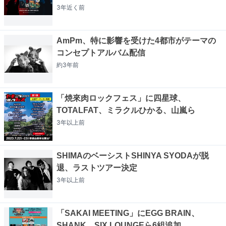
3年近く
前
AmPm、特に影響を受けた4都市がテーマの
コンセプトアルバム配信
約3年
前
「焼來肉ロックフェス」に四星球、
TOTALFAT、ミラクルひかる、山嵐ら
3年以上
前
SHIMAのベーシストSHINYA SYODAが脱
退、ラストツアー決定
3年以上
前
「SAKAI MEETING」にEGG BRAIN、
SHANK、SIX LOUNGEら6組追加