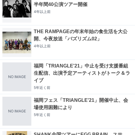
半年間40公演ツアー開催
4年以上
前
THE RAMPAGEの年末年始の食生活を大公
開、今夜放送「バズリズム02」
4年以上
前
福岡「TRIANGLE'21」中止を受け支援番組
生配信、出演予定アーティストがトーク＆ラ
NO IMAGE
イブ
5年近く
前
福岡フェス「TRIANGLE'21」開催中止、会
場使用困難により
NO IMAGE
5年近く
前
SHANK全国ツアーにEGG BRAIN、スサ