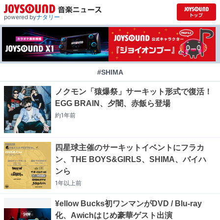
powered by
ナタリー
#SHIMA
ノクモン「猿爆祭」サーキット形式で復活！
EGG BRAIN、夕闇、赤飯ら登場
約1年
前
四星球主催のサーキットイベントにフラカ
ン、THE BOYS&GIRLS、SHIMA、バイハ
ンら
1年以上
前
¥ellow Bucks初ワンマンがDVD / Blu-ray
化、Awichはじめ豪華ゲスト出演