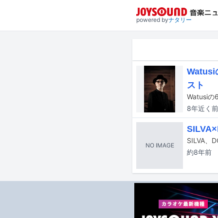
powered by
ナタリー
Watu
スト
8年近く
SILV
SILVA
NO IMAGE
約8年
前