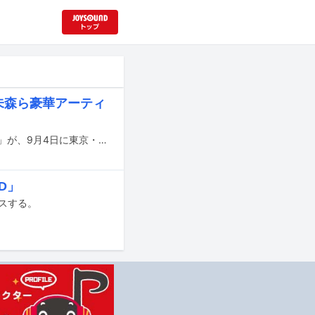
遊佐未森ら豪華アーティ
Watusiの60歳を記念したライブイベント「To turn sixty Watusi 60's celebration」が、9月4日に東京・WWW Xで開催される。
AD」
ースする。