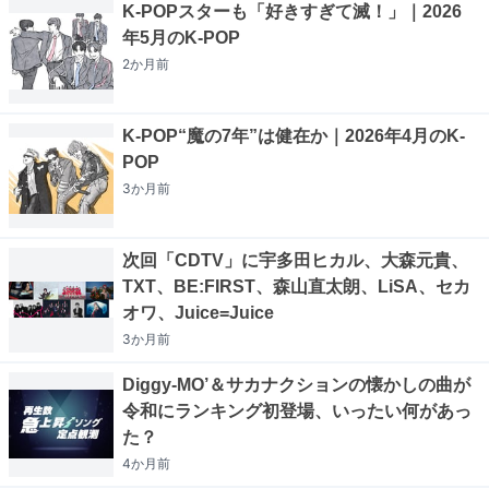
K-POPスターも「好きすぎて滅！」｜2026
年5月のK-POP
2か月
前
K-POP“魔の7年”は健在か｜2026年4月のK-
POP
3か月
前
次回「CDTV」に宇多田ヒカル、大森元貴、
TXT、BE:FIRST、森山直太朗、LiSA、セカ
オワ、Juice=Juice
3か月
前
Diggy-MO’＆サカナクションの懐かしの曲が
令和にランキング初登場、いったい何があっ
た？
4か月
前