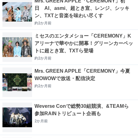
Mrs. GREEN APPLE「CEREMONY」初
日 AI、asmi、超とき宣、レンジ、シッキ
ン、TXTと音楽を味わい尽くす
約2か月
前
ミセスのエンタメショー「CEREMONY」K
アリーナで華やかに開幕！グリーンカーペッ
トに超とき宣、TXTら登場
約2か月
前
Mrs. GREEN APPLE「CEREMONY」今夏
WOWOWで放送・配信決定
約2か月
前
Weverse Conで総勢30組競演、&TEAMら
参加RAINトリビュート企画も
2か月
前