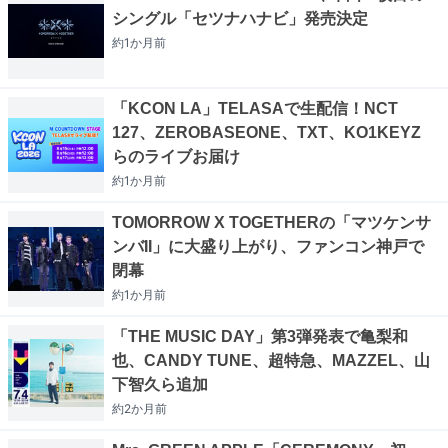
シングル「セツナハナビ」発売決定
約1か月
前
「KCON LA」TELASAで生配信！NCT
127、ZEROBASEONE、TXT、KO1KEYZ
らのライブお届け
約1か月
前
TOMORROW X TOGETHERの「マツケンサ
ンバII」に大盛り上がり、ファンコン神戸で
閉幕
約1か月
前
「THE MUSIC DAY」第3弾発表で亀梨和
也、CANDY TUNE、超特急、MAZZEL、山
下智久ら追加
約2か月
前