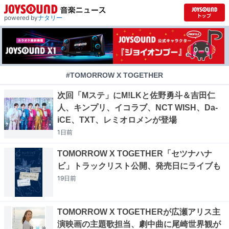
powered by
ナタリー
#TOMORROW X TOGETHER
次回「Mステ」にM!LKと佐野勇斗＆吉田仁
人、キンプリ、イコラブ、NCT WISH、Da-
iCE、TXT、レミオロメンが登場
1日
前
TOMORROW X TOGETHER「セツナハナ
ビ」トラックリスト公開、発売日にライブも
19日
前
TOMORROW X TOGETHERが広瀬アリス主
演映画の主題歌担当、劇中曲に尾崎世界観が