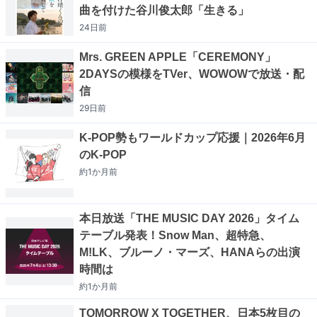
曲を付けた谷川俊太郎「生きる」
24日
前
Mrs. GREEN APPLE「CEREMONY」
2DAYSの模様をTVer、WOWOWで放送・配
信
29日
前
K-POP勢もワールドカップ応援｜2026年6月
のK-POP
約1か月
前
本日放送「THE MUSIC DAY 2026」タイム
テーブル発表！Snow Man、超特急、
M!LK、ブルーノ・マーズ、HANAらの出演
時間は
約1か月
前
TOMORROW X TOGETHER、日本5枚目の