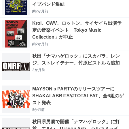
イブバンド集結
約2か月
前
Kroi、OWV、ロットン、サイサイら出演予
定の音楽イベント「Tokyo Music
Collection」が中止
約2か月
前
秋田「ナマハゲロック」にスカパラ、レン
ジ、ストレイテナー、竹原ピストルら追加
3か月
前
MAYSON's PARTYのリリースツアーに
SHAKALABBITSやTOTALFAT、全6組のゲ
スト発表
5か月
前
秋田県男鹿で開催「ナマハゲロック」に打
首、エルレ、Dragon Ash、ハルカミライ、