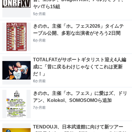
ヤバTら15組
5か月
前
きのホ。主催「ホ。フェス2026」タイムテ
ーブル公開、多彩な出演者がそろう2日間
6か月
前
TOTALFATがサポートギタリスト迎え4人編
成に「昔に戻るわけじゃなくてこれは更新
だ！」
6か月
前
きのホ。主催「ホ。フェス」に愛はズ、ドリ
アン、Kolokol、SOMOSOMOら追加
7か月
前
TENDOUJI、日本武道館に向けて新ツアー