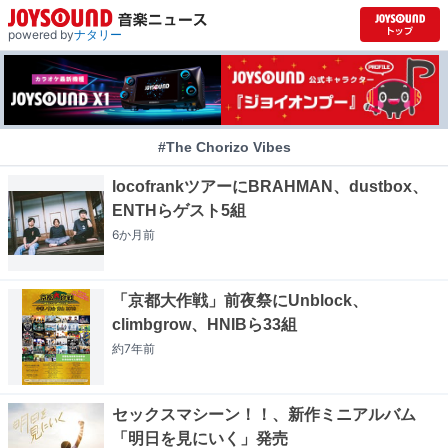
powered by
ナタリー
#The Chorizo Vibes
locofrankツアーにBRAHMAN、dustbox、
ENTHらゲスト5組
6か月
前
「京都大作戦」前夜祭にUnblock、
climbgrow、HNIBら33組
約7年
前
セックスマシーン！！、新作ミニアルバム
「明日を見にいく」発売