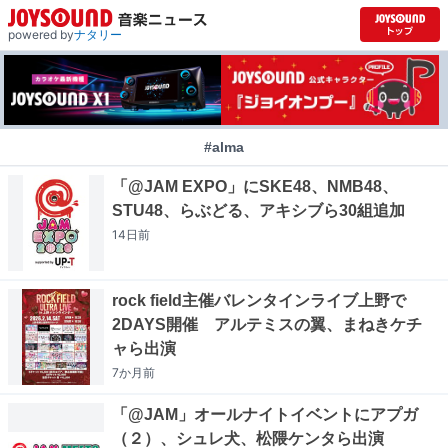
powered by
ナタリー
#alma
「@JAM EXPO」にSKE48、NMB48、
STU48、らぶどる、アキシブら30組追加
14日
前
rock field主催バレンタインライブ上野で
2DAYS開催 アルテミスの翼、まねきケチ
ャら出演
7か月
前
「@JAM」オールナイトイベントにアプガ
（２）、シュレ犬、松隈ケンタら出演