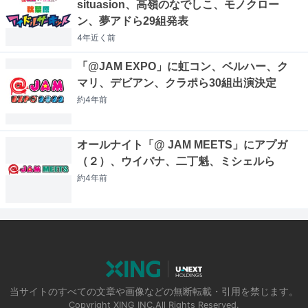
situasion、高嶺のなでしこ、モノクロー
ン、夢アドら29組発表
4年近く
前
「@JAM EXPO」に虹コン、ベルハー、ク
マリ、デビアン、クラポら30組出演決定
約4年
前
オールナイト「@ JAM MEETS」にアプガ
（２）、ウイバナ、二丁魁、ミシェルら
約4年
前
当サイトのすべての文章や画像などの無断転載・引用を禁じます。
Copyright XING INC.All Rights Reserved.