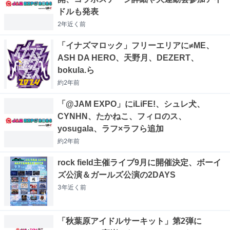
ドルも発表
2年近く
前
「イナズマロック」フリーエリアに≠ME、
ASH DA HERO、天野月、DEZERT、
bokula.ら
約2年
前
「@JAM EXPO」にiLiFE!、シュレ犬、
CYNHN、たかねこ、フィロのス、
yosugala、ラフ×ラフら追加
約2年
前
rock field主催ライブ9月に開催決定、ボーイ
ズ公演＆ガールズ公演の2DAYS
3年近く
前
「秋葉原アイドルサーキット」第2弾に