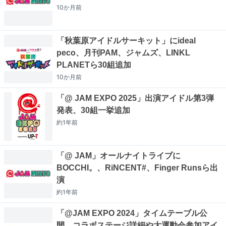
10か月
前
「秋葉原アイドルサーキット」にideal
peco、月刊PAM、ジャムズ、LINKL
PLANETら30組追加
10か月
前
「@ JAM EXPO 2025」出演アイドル第3弾
発表、30組一挙追加
約1年
前
「@ JAM」オールナイトライブに
BOCCHI。、RiNCENT#、Finger Runsら出
演
約1年
前
「@JAM EXPO 2024」タイムテーブル公
開、コラボステージ詳細や大運動会参加アイ