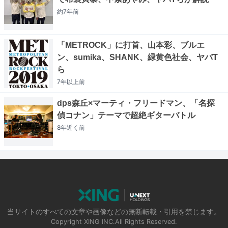
約7年
前
「METROCK」に打首、山本彩、ブルエ
ン、sumika、SHANK、緑黄色社会、ヤバT
ら
7年以上
前
dps森丘×マーティ・フリードマン、「名探
偵コナン」テーマで超絶ギターバトル
8年近く
前
当サイトのすべての文章や画像などの無断転載・引用を禁じます。
Copyright XING INC.All Rights Reserved.