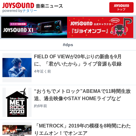
powered by
ナタリー
#dps
FIELD OF VIEWが20年ぶりの新曲を9月
に、「君がいたから」ライブ音源も収録
4年近く
前
“おうちでメトロック”ABEMAで11時間生放
送、過去映像やSTAY HOMEライブなど
約6年
前
「METROCK」2019年の模様を8時間にわた
りエムオン！でオンエア