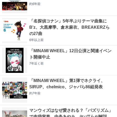
約6年
前
「名探偵コナン」5年半ぶりテーマ曲集に
B'z、大黒摩季、倉木麻衣、BREAKERZら
の27曲
6年以上
前
「MINAMI WHEEL」12日公演と関連イベン
ト開催中止
7年近く
前
「MINAMI WHEEL」第1弾でネクライ、
SIRUP、chelmico、ジャバら86組発表
約7年
前
マンウィズはなぜ愛される？「バズリズム」
で布袋寅泰、中条あやみ、ヤバTらが解説