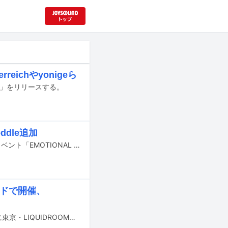
ichやyonigeら
円」をリリースする。
ddle追加
6月1日に東京・LIQUIDROOMで行われる、下北沢SHELTERと下北沢ERAの共催イベント「EMOTIONAL RIOT」の出演アーティスト第2弾が発表された。
キッドで開催、
下北沢SHELTERと下北沢ERAの共催イベント「EMOTIONAL RIOT」が、6月1日に東京・LIQUIDROOMで開催される。