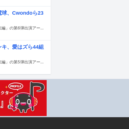
球、Cwondoら23
5月27日に東京・下北沢12会場で行われるサーキットイベント「New Buddy! 東京編」の第6弾出演アーティストが発表された。
ンキ、愛はズら44組
5月27日に東京・下北沢12会場で行われるサーキットイベント「New Buddy! 東京編」の第5弾出演アーティストが発表された。