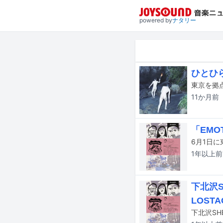
powered by
ナタリー
ひとひら
東京を拠
11か月
前
「EMO
1年以上
前
下北沢S
LOST