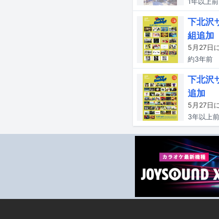
1年以上
前
下北沢サ
組追加
約3年
前
下北沢サ
追加
3年以上