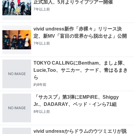
正式加入、5月よりライブツアー開催
7年以上
前
vivid undress新作「赤裸々」リリース決
定、新MV「盲目の世界から脱出せよ」公開
7年以上
前
TOKYO CALLINGにBentham、ましょ隊、
Lucie,Too、サニカー、ナード、青はるまき
NO IMAGE
ら
約8年
前
「サカスプ」第3弾にEMPiRE、Shiggy
Jr.、DADARAY、ベッド・インら71組
NO IMAGE
8年以上
前
vivid undressからドラムのウツミエリが脱