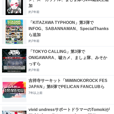
加
約7年
前
「KITAZAWA TYPHOON」第3弾で
INFOG、SABANNAMAN、SpecialThanks
ら追加
約7年
前
「TOKYO CALLING」第3弾で
ONIGAWARA、嘘カメ、ましょ隊、みそか
っすら
約7年
前
吉祥寺サーキット「MiMiNOKOROCK FES
JAPAN」第6弾でPELICAN FANCLUBら
7年以上
前
vivid undressサポートドラマーのTomokiが