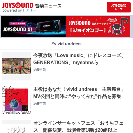
powered by
ナタリー
#vivid undress
今夜放送「Love music」にドレスコーズ、
GENERATIONS、myeahnsら
約5年
前
主役はあなた！vivid undress「主演舞台」
MV公開と同時に“やってみた”作品を募集
約6年
前
オンラインサーキットフェス「おうちフェ
ス」開催決定、出演者第1弾は20組以上