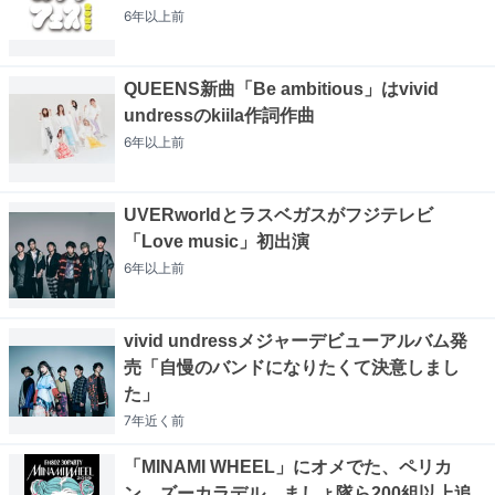
6年以上
前
QUEENS新曲「Be ambitious」はvivid
undressのkiila作詞作曲
6年以上
前
UVERworldとラスベガスがフジテレビ
「Love music」初出演
6年以上
前
vivid undressメジャーデビューアルバム発
売「自慢のバンドになりたくて決意しまし
た」
7年近く
前
「MINAMI WHEEL」にオメでた、ペリカ
ン、ズーカラデル、ましょ隊ら200組以上追