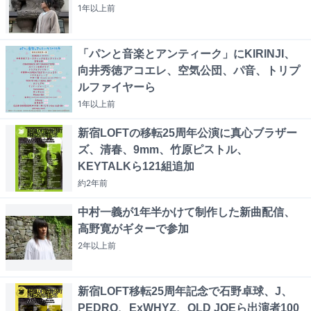
1年以上
前
「パンと音楽とアンティーク」にKIRINJI、
向井秀徳アコエレ、空気公団、パ音、トリプ
ルファイヤーら
1年以上
前
新宿LOFTの移転25周年公演に真心ブラザー
ズ、清春、9mm、竹原ピストル、
KEYTALKら121組追加
約2年
前
中村一義が1年半かけて制作した新曲配信、
高野寛がギターで参加
2年以上
前
新宿LOFT移転25周年記念で石野卓球、J、
PEDRO、ExWHYZ、OLD JOEら出演者100