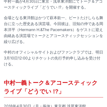
中村一義が4月30日に東京・浅草東洋館にてトーク＆アコ
ースティックライブ「どうでい !?」を開催する。
会場となる東洋館はかつて萩本欽一、ビートたけしらも舞
台に立った歴史ある演芸場。今回彼は、旧知の仲である岡
本洋平（Hermann H.&The Pacemakers）をゲストに迎え
由緒ある演芸場でトークとアコースティックセッションを
繰り広げる。
中村のオフィシャルサイトおよびファンクラブでは、明日
3月10日12:00よりチケットの先行予約申し込みを受け付
ける。
中村一義トーク＆アコースティック
ライブ「どうでい !?」
2018年4月30日（月・振休）東京都 浅草東洋館