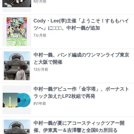
6か月
前
Cody・Lee(李)主催「ようこそ！すももハイ
ツへ」に□□□、中村一義が追加
7か月
前
中村一義、バンド編成のワンマンライブ東京
と大阪で開催
12か月
前
中村一義デビュー作「金字塔」、ボーナスト
ラック加えたLP2枚組で再発
約1年
前
中村一義が夏にアコースティックツアー開
催、伊東真一＆吉澤響と全国6カ所回る