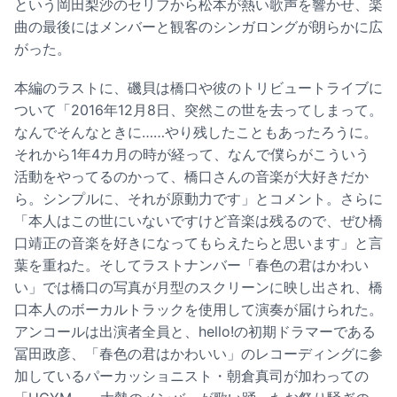
という岡田梨沙のセリフから松本が熱い歌声を響かせ、楽
曲の最後にはメンバーと観客のシンガロングが朗らかに広
がった。
本編のラストに、磯貝は橋口や彼のトリビュートライブに
ついて「2016年12月8日、突然この世を去ってしまって。
なんでそんなときに……やり残したこともあったろうに。
それから1年4カ月の時が経って、なんで僕らがこういう
活動をやってるのかって、橋口さんの音楽が大好きだか
ら。シンプルに、それが原動力です」とコメント。さらに
「本人はこの世にいないですけど音楽は残るので、ぜひ橋
口靖正の音楽を好きになってもらえたらと思います」と言
葉を重ねた。そしてラストナンバー「春色の君はかわい
い」では橋口の写真が月型のスクリーンに映し出され、橋
口本人のボーカルトラックを使用して演奏が届けられた。
アンコールは出演者全員と、hello!の初期ドラマーである
冨田政彦、「春色の君はかわいい」のレコーディングに参
加しているパーカッショニスト・朝倉真司が加わっての