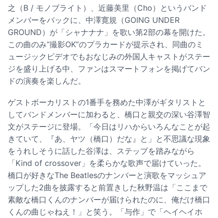
之（B / モノブライト）、近藤美里（Cho）というバンド
メンバーをバックに、中澤寛規（GOING UNDER
GROUND）が「シャナナナ」を歌い第2部の幕を開けた。
この曲のみ“撮影OK”のプラカードが提示され、同曲のミ
ュージックビデオでもおなじみの外国人キャストがステー
ジを盛り上げる中、ファンはスマートフォンを掲げてバン
ドの演奏を楽しんだ。
ゲストボーカリストの1番手を務めた中澤がギタリストと
してバンドメンバーに加わると、橋口と親交の深い谷澤智
文がステージに登場。「今日はリハからいろんなことが起
きていて、『あ、ヤツ（橋口）だな』と」と不思議な現象
をうれしそうに話した谷澤は、ステップを踏みながら
「Kind of crossover」を柔らかな歌声で届けていった。
橋口が好きなThe Beatlesのナンバーと演歌をマッシュア
ップした2曲を披露すると前置きした秋野温は「ここまで
素敵な橋口くんのナンバーが届けられたのに、俺だけ橋口
くんの曲じゃねえ！」と笑う。「与作」で「ヘイヘイホ