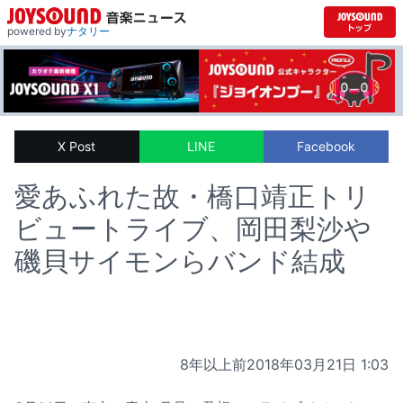
powered by
ナタリー
X Post
LINE
Facebook
愛あふれた故・橋口靖正トリ
ビュートライブ、岡田梨沙や
磯貝サイモンらバンド結成
8年以上前
2018年03月21日 1:03