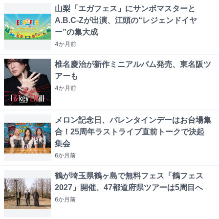
山梨「エガフェス」にサンボマスターと
A.B.C-Zが出演、江頭の“レジェンドイヤ
ー”の集大成
4か月
前
椎名慶治が新作ミニアルバム発売、東名阪ツ
アーも
4か月
前
メロン記念日、バレンタインデーはお台場集
合！25周年ラストライブ直前トークで決起
集会
6か月
前
鶴が埼玉県鶴ヶ島で無料フェス「鶴フェス
2027」開催、47都道府県ツアーは5周目へ
6か月
前