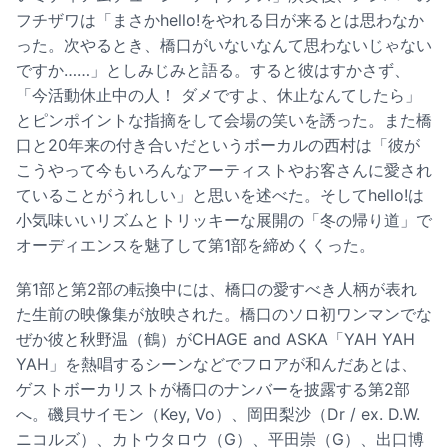
フチザワは「まさかhello!をやれる日が来るとは思わなか
った。次やるとき、橋口がいないなんて思わないじゃない
ですか……」としみじみと語る。すると彼はすかさず、
「今活動休止中の人！ ダメですよ、休止なんてしたら」
とピンポイントな指摘をして会場の笑いを誘った。また橋
口と20年来の付き合いだというボーカルの西村は「彼が
こうやって今もいろんなアーティストやお客さんに愛され
ていることがうれしい」と思いを述べた。そしてhello!は
小気味いいリズムとトリッキーな展開の「冬の帰り道」で
オーディエンスを魅了して第1部を締めくくった。
第1部と第2部の転換中には、橋口の愛すべき人柄が表れ
た生前の映像集が放映された。橋口のソロ初ワンマンでな
ぜか彼と秋野温（鶴）がCHAGE and ASKA「YAH YAH
YAH」を熱唱するシーンなどでフロアが和んだあとは、
ゲストボーカリストが橋口のナンバーを披露する第2部
へ。磯貝サイモン（Key, Vo）、岡田梨沙（Dr / ex. D.W.
ニコルズ）、カトウタロウ（G）、平田崇（G）、出口博