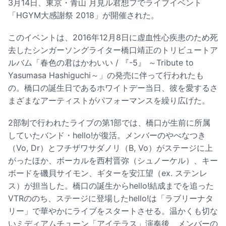
3月14日、東京・青山 月見ル君想フでライブイベント
「HGYM大感謝祭 2018」が開催された。
このイベントは、2016年12月8日に虚血性心疾患のため死
去したシンガーソングライター橋口靖正のトリビュートア
ルバム「春色の君はかわいい / 『-5』 ～Tribute to
Yasumasa Hashiguchi～」の発売に伴って行われたも
の。橋口の誕生日であるホワイトデー当日、彼を愛するさ
まざまなアーティストがパフォーマンスを繰り広げた。
2部制で行われたライブの第1部では、橋口が生前に所属
していたバンド・hello!が復活。メンバーのやべなつき
（Vo, Dr）とフチザワサダノリ（B, Vo）がステージに上
がったほか、ボーカルを西村晋弥（シュノーケル）、キー
ボードを磯貝サイモン、ギターを安江望（ex. ステンレ
ス）が担当した。橋口の誕生からhello!結成までを追った
VTRののち、ステージに登場したhello!は「ラブリーナタ
リー」で華やかにライブをスタートさせる。温かくも切な
いミディアムチューン「アイテラス」演奏後、メンバーの