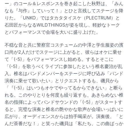
ー」のコール＆レスポンスを巻き起こした秋野は、「みん
なも『与作』していって！」とひと言残してステージを降
りた。「UNKO」ではタカタタイスケ（PLECTRUM）と
石田匠からなるWILDTHINGSが姿を現し、軽妙なトーク
とパフォーマンスで会場を大いに盛り上げた。
不穏な音と共に警察官コスチュームの中澤と学生服姿の濱
口尚が2人だけでステージに上がると、彼らはオケに乗せ
て「(-5)」をパフォーマンスし始める。するとそこに
「(-5)」を歌うべくライブに参加したという椎名慶治が乱
入。椎名はバンドメンバーをステージに呼び込み「バンド
演奏に乗せて歌いたい」とリクエストするも、磯貝から
「『(-5)』はいつもオケでやってるからできない」と断ら
れる。このやりとりを何度も繰り返すも、あきらめない椎
名の指揮によってバンドサウンドの「(-5)」がスタートす
ると、完璧な演奏と椎名の艶やかな歌声が会場いっぱいに
広がり、オーディエンスからは拍手喝采が。演奏後、「と
んだ茶番だな！」と笑った磯貝は「私たち、この曲ばっか