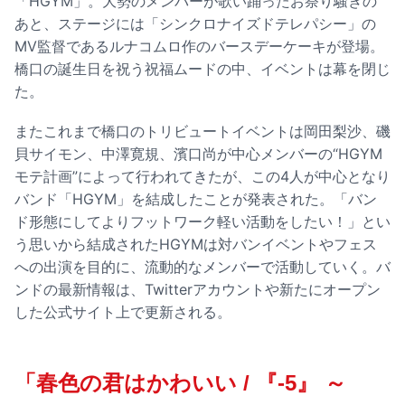
「HGYM」。大勢のメンバーが歌い踊ったお祭り騒ぎの
あと、ステージには「シンクロナイズドテレパシー」の
MV監督であるルナコムロ作のバースデーケーキが登場。
橋口の誕生日を祝う祝福ムードの中、イベントは幕を閉じ
た。
またこれまで橋口のトリビュートイベントは岡田梨沙、磯
貝サイモン、中澤寛規、濱口尚が中心メンバーの“HGYM
モテ計画”によって行われてきたが、この4人が中心となり
バンド「HGYM」を結成したことが発表された。「バン
ド形態にしてよりフットワーク軽い活動をしたい！」とい
う思いから結成されたHGYMは対バンイベントやフェス
への出演を目的に、流動的なメンバーで活動していく。バ
ンドの最新情報は、Twitterアカウントや新たにオープン
した公式サイト上で更新される。
「春色の君はかわいい / 『-5』 ～