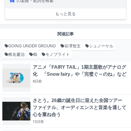
鶴
の楽曲・歌詞を検索
もっと見る
関連記事
GOING UNDER GROUND
谷澤智文
シュノーケル
椎名慶治
鶴
モノブライト
アニメ「FAIRY TAIL」1期主題歌がアナログ
化 「Snow fairy」や「完璧ぐ～のね」など
8日
前
さとう。26歳の誕生日に迎えた全国ツアー
ファイナル、オーディエンスと音楽を通して
心を重ね合う
13日
前