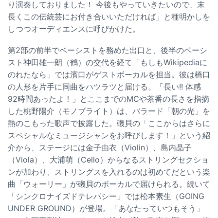
り演奏しておりました！ 今後もやっていきたいので、末
長くこの伝統芸にお付き合いいただければ」と種明かしを
しつつオーディエンスに呼びかけた。
第2部の前半でベーシストを務めた出口と、後半のベーシ
スト神田雄一朗（鶴）の交代を経て「もしもWikipediaに
のれたなら」では濱口がゲストボーカルを担当。彼は橋口
の人形を片手に同曲をハツラツと届ける。「長い!! 体感
92時間あったよ！」とここまでのMCや茶番の長さを指摘
した桃野陽介（モノブライト）は、バラード「朝の光」を
熱のこもった歌声で披露した。磯貝の「ここからはさらに
スペシャルなミュージシャンをお呼びします！」という紹
介から、ステージには金子由衣（Violin）、島内晶子
（Viola）、大浦萌（Cello）からなるストリングセクショ
ンが加わり、ストリングスを入れるのは初めてだという楽
曲「ウォーリー」が磯貝のボーカルで届けられる。続いて
「シンクロナイズドテレパシー」では松本素生（GOING
UNDER GROUND）が登場。「あなたっていつもそう」