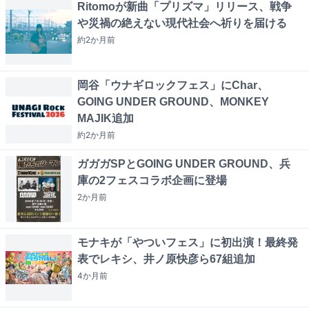
Ritomoが新曲「プリズマ」リリース、戦争
や災禍の絶えない現代社会へ祈りを届ける
約2か月
前
岡谷「ウナギロックフェス」にChar、
GOING UNDER GROUND、MONKEY
MAJIK追加
約2か月
前
ガガガSPとGOING UNDER GROUND、兵
庫の2フェスコラボ企画に登場
2か月
前
モナキが「やついフェス」に初出演！最終発
表でレキシ、井ノ原快彦ら67組追加
4か月
前