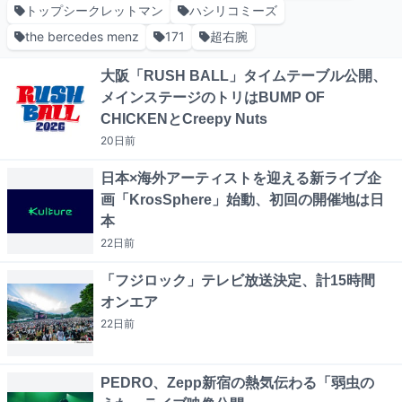
トップシークレットマン
ハシリコミーズ
the bercedes menz
171
超右腕
大阪「RUSH BALL」タイムテーブル公開、
メインステージのトリはBUMP OF
CHICKENとCreepy Nuts
20日
前
日本×海外アーティストを迎える新ライブ企
画「KrosSphere」始動、初回の開催地は日
本
22日
前
「フジロック」テレビ放送決定、計15時間
オンエア
22日
前
PEDRO、Zepp新宿の熱気伝わる「弱虫の