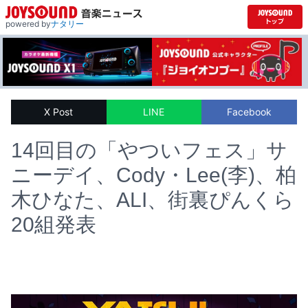
powered by
ナタリー
X Post
LINE
Facebook
14回目の「やついフェス」サ
ニーデイ、Cody・Lee(李)、柏
木ひなた、ALI、街裏ぴんくら
20組発表