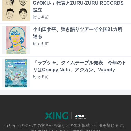
GYOKU-」代表とZURU-ZURU RECORDS
設立
約1か月
前
小山田壮平、弾き語りツアーで全国21カ所
巡る
約1か月
前
「ラブシャ」タイムテーブル発表 今年のト
リはCreepy Nuts、アジカン、Vaundy
約1か月
前
当サイトのすべての文章や画像などの無断転載・引用を禁じます。