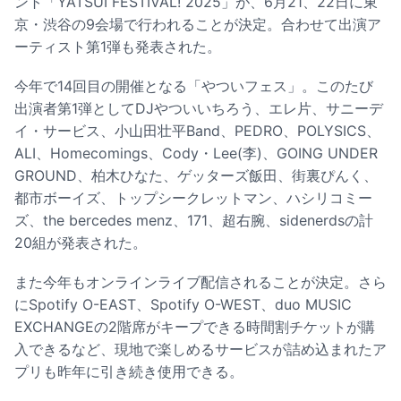
ント「YATSUI FESTIVAL! 2025」が、6月21、22日に東
京・渋谷の9会場で行われることが決定。合わせて出演ア
ーティスト第1弾も発表された。
今年で14回目の開催となる「やついフェス」。このたび
出演者第1弾としてDJやついいちろう、エレ片、サニーデ
イ・サービス、小山田壮平Band、PEDRO、POLYSICS、
ALI、Homecomings、Cody・Lee(李)、GOING UNDER
GROUND、柏木ひなた、ゲッターズ飯田、街裏ぴんく、
都市ボーイズ、トップシークレットマン、ハシリコミー
ズ、the bercedes menz、171、超右腕、sidenerdsの計
20組が発表された。
また今年もオンラインライブ配信されることが決定。さら
にSpotify O-EAST、Spotify O-WEST、duo MUSIC
EXCHANGEの2階席がキープできる時間割チケットが購
入できるなど、現地で楽しめるサービスが詰め込まれたア
プリも昨年に引き続き使用できる。