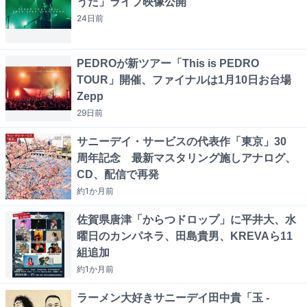
うた」ライブ映像公開
24日
前
PEDROが新ツアー「This is PEDRO
TOUR」開催、ファイナルは1月10日お台場
Zepp
29日
前
サニーデイ・サービスの代表作「東京」30
周年記念 最新マスタリング施しアナログ、
CD、配信で再発
約1か月
前
佐賀県唐津「からつドロップ」に平井大、水
曜日のカンパネラ、田島貴男、KREVAら11
組追加
約1か月
前
ラーメン大好きサニーデイ田中貴「玉 -