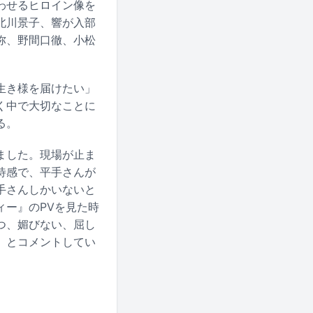
わせるヒロイン像を
北川景子、響が入部
弥、野間口徹、小松
生き様を届けたい」
く中で大切なことに
る。
ました。現場が止ま
待感で、平手さんが
手さんしかいないと
ィー』のPVを見た時
つ、媚びない、屈し
」とコメントしてい