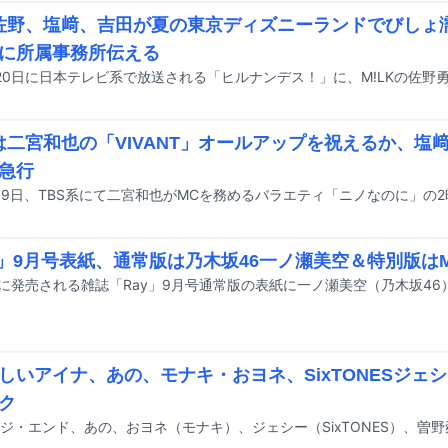
K佐野、塩﨑、吉田が夏の東京ディズニーランドでびしょ
に所属事務所伝える
Kは二宮和也の「VIVANT」オールアップを祝えるか、塩
急行
y」9月号表紙、通常版は乃木坂46一ノ瀬美空＆特別版はM
しいアイナ、あの、モナキ・おヨネ、SixTONESジェシ
ク