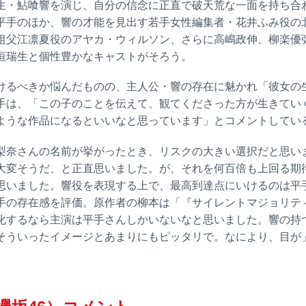
生・鮎喰響を演じ、自分の信念に正直で破天荒な一面を持ち合
平手のほか、響の才能を見出す若手女性編集者・花井ふみ役の
祖父江凛夏役のアヤカ・ウィルソン、さらに高嶋政伸、柳楽優
垣瑞生と個性豊かなキャストがそろう。
けるべきか悩んだものの、主人公・響の存在に魅かれ「彼女の
手は、「この子のことを伝えて、観てくださった方が生きてい
ような作品になるといいなと思っています」とコメントしてい
梨奈さんの名前が挙がったとき、リスクの大きい選択だと思い
大変そうだ、と正直思いました。が、それを何百倍も上回る期
思いました。響役を表現する上で、最高到達点にいけるのは平
手の存在感を評価。原作者の柳本は「『サイレントマジョリテ
化するなら主演は平手さんしかいないなと思いました。響の持
そういったイメージとあまりにもピッタリで。なにより、目が