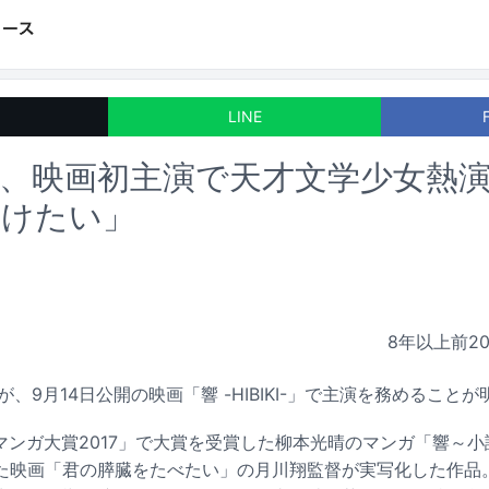
LINE
、映画初主演で天才文学少女熱
届けたい」
8年以上前
2
が、9月14日公開の映画「響 -HIBIKI-」で主演を務めること
-」は「マンガ大賞2017」で大賞を受賞した柳本光晴のマンガ「響
た映画「君の膵臓をたべたい」の月川翔監督が実写化した作品