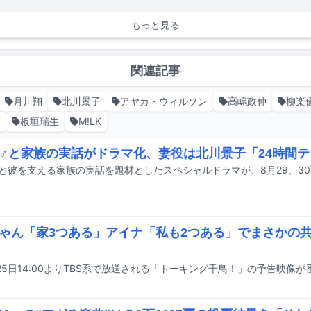
もっと見る
関連記事
月川翔
北川景子
アヤカ・ウィルソン
高嶋政伸
柳楽
輔
板垣瑞生
M!LK
♂と家族の実話がドラマ化、妻役は北川景子「24時間
ゃん「家3つある」アイナ「私も2つある」でまさかの