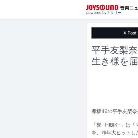
powered by
ナタリー
X Post
平手友梨奈
生き様を
欅坂46の平手友梨奈
「響 -HIBIKI
を、昨年大ヒットし