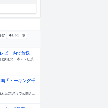
優弥
野間口徹
テレビ」内で放送
つんく♂と彼を支える家族の実話を題材としたスペシャルドラマが、8月29、30日放送の日本テレビ系「24時間テレビ49-愛は地球を救う-」内でオンエアされる。
共鳴「トーキング千
本日7月25日14:00よりTBS系で放送される「トーキング千鳥！」の予告映像が番組公式SNSで公開された。