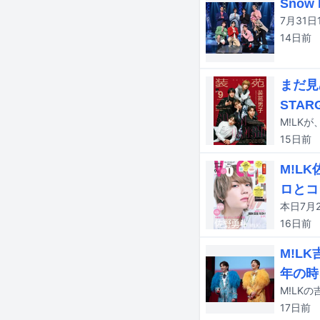
Sno
14日
前
まだ見
STAR
M!LK
15日
前
M!L
ロとコ
本日7月2
16日
前
M!L
年の時
17日
前