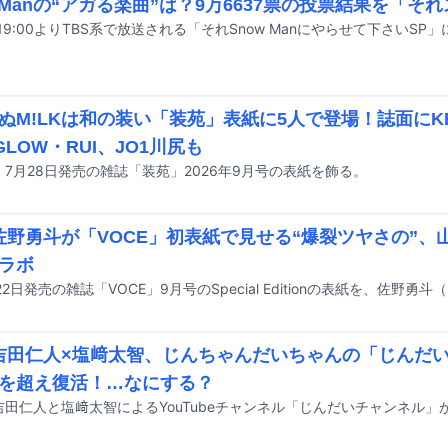
w Manの“アガる楽曲”は？9万6637票の投票結果を「そ
ぬM!LKは和の装い「装苑」表紙に5人で登場！誌面にKEY 
GLOW・RUI、JO1川尻も
が、7月28日発売の雑誌「装苑」2026年9月号の表紙を飾る。
K佐野勇斗が「VOCE」初表紙で見せる“爆裂ツヤさの”
ラボ
2日発売の雑誌「VOCE」9月号のSpecial Editionの表紙を、佐野勇
K吉田仁人×塩﨑太智、じんちゃんだいちゃんの「じんだ
を超え復活！…なにする？