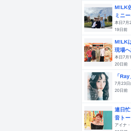
M!L
ミニー
19日
前
M!L
現場へ
20日
前
「Ra
20日
前
連日忙
音トー