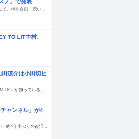
れスノ」で発表
7月31日19:00よりTBS系で放送される「それSnow Manにやらせて下さいSP」にて、特別企画「聴いただけで気分ブチアゲ↑テンションが上がるSnow Manの楽曲ランキング」がオンエアされる。
TO LIT中村、
、山田涼介は小田切ヒ
斗（M!LK）が飾っている。
いチャンネル」が4
M!LKの吉田仁人と塩﨑太智によるYouTubeチャンネル「じんだいチャンネル」が、約4年半ぶりの復活を遂げた。