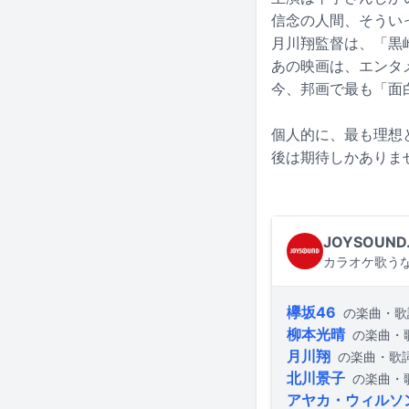
信念の人間、そうい
月川翔監督は、「黒
あの映画は、エンタ
今、邦画で最も「面
個人的に、最も理想
後は期待しかありま
JOYSOUND
カラオケ歌うな
欅坂46
の楽曲・歌
柳本光晴
の楽曲・
月川翔
の楽曲・歌
北川景子
の楽曲・
アヤカ・ウィルソ