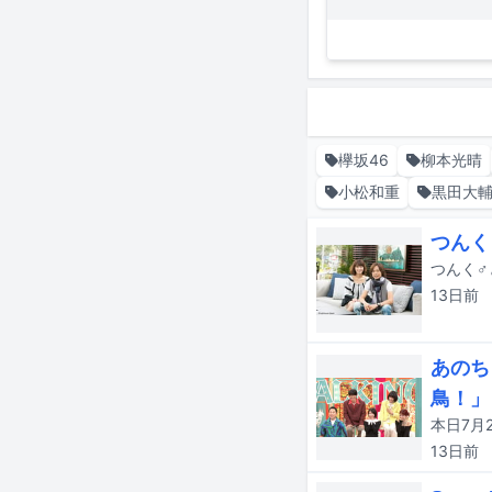
欅坂46
柳本光晴
小松和重
黒田大
つんく
13日
前
あのち
鳥！」
13日
前