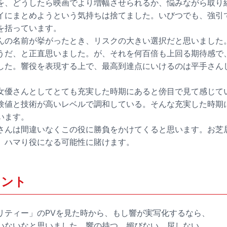
を、どうしたら映画でより増幅させられるか、悩みながら取り
イにまとめようという気持ちは捨てました。いびつでも、強引
を括っています。
んの名前が挙がったとき、リスクの大きい選択だと思いました
うだ、と正直思いました。が、それを何百倍も上回る期待感で
した。響役を表現する上で、最高到達点にいけるのは平手さん
女優さんとしてとても充実した時期にあると傍目で見て感じて
験値と技術が高いレベルで調和している。そんな充実した時期
います。
さんは間違いなくこの役に勝負をかけてくると思います。お芝
、ハマり役になる可能性に賭けます。
メント
リティー」のPVを見た時から、もし響が実写化するなら、
いないなと思いました。響の持つ、媚びない、屈しない、