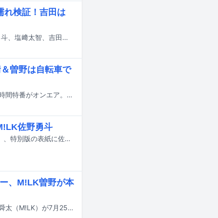
濡れ検証！吉田は
本日7月20日に日本テレビ系で放送される「ヒルナンデス！」に、M!LKの佐野勇斗、塩﨑太智、吉田仁人がVTR出演する。
﨑＆曽野は自転車で
本日7月19日、TBS系にて二宮和也がMCを務めるバラエティ「ニノなのに」の2時間特番がオンエア。M!LK、稲葉通陽（B&ZAI）らが出演する。
!LK佐野勇斗
7月23日に発売される雑誌「Ray」9月号通常版の表紙に一ノ瀬美空（乃木坂46）、特別版の表紙に佐野勇斗（M!LK）が登場する。
ー、M!LK曽野が本
アイナ・ジ・エンド、あの、おヨネ（モナキ）、ジェシー（SixTONES）、曽野舜太（M!LK）が7月25日にTBS系で放送される番組「トーキング千鳥！」に出演する。