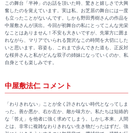
この舞台「半神」のお話を頂いた時、驚きと嬉しさで大興
奮したのを覚えています。実は私、お芝居の舞台には一度
も立ったことがないんです。しかも野田秀樹さんの作品を
中屋敷さんが演出。今回が初舞台の私にとってこんな光栄
なことはありません！不安も大きいですが、先輩方に囲ま
れながら、マリアでいられる贅沢なこの時間を大切にした
いと思います。容姿も、これまで歩んできた道も、正反対
な桜井さんと私がどんな双子の姉妹になっていくのか、私
自身とても楽しみです。
中屋敷法仁 コメント
「わりきれない」ことが全く許されない時代となってしま
った。善か悪か、右か左か、敵か味方か。私たちは短絡的
な「答え」を他者に強く求めてしまう。しかし本来、人間
とは、非常に複雑なわりきれない生き物だったはずだ。強