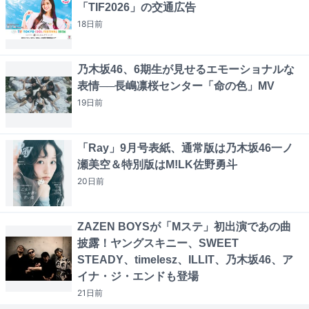
「TIF2026」の交通広告
18日
前
乃木坂46、6期生が見せるエモーショナルな
表情──長嶋凛桜センター「命の色」MV
19日
前
「Ray」9月号表紙、通常版は乃木坂46一ノ
瀬美空＆特別版はM!LK佐野勇斗
20日
前
ZAZEN BOYSが「Mステ」初出演であの曲
披露！ヤングスキニー、SWEET
STEADY、timelesz、ILLIT、乃木坂46、ア
イナ・ジ・エンドも登場
21日
前