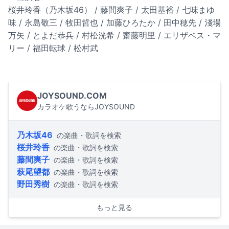
桜井玲香（乃木坂46） / 藤間爽子 / 太田基裕 / 七味まゆ
味 / 永島敬三 / 牧田哲也 / 加藤ひろたか / 田中穂先 / 淺場
万矢 / とよだ恭兵 / 村松洸希 / 齋藤明里 / エリザベス・マ
リー / 福田転球 / 松村武
JOYSOUND.COM
カラオケ歌うならJOYSOUND
乃木坂46
の楽曲・歌詞を検索
桜井玲香
の楽曲・歌詞を検索
藤間爽子
の楽曲・歌詞を検索
萩尾望都
の楽曲・歌詞を検索
野田秀樹
の楽曲・歌詞を検索
もっと見る