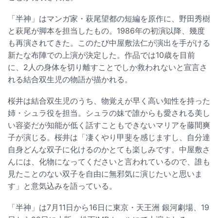
「半神」はマンガ家・萩尾望都の短編を原作に、野田秀樹
と萩尾が脚本を担当したもの。1986年の初演以降、幾度
も再演されてきた。このたび中屋敷法仁が演出を手がける
新たな布陣での上演が決定した。作品では10歳を目前
に、2人の身体を切り離すことでしか救われないと宣言さ
れる結合双生児の物語が描かれる。
桜井は結合双生児のうち、物覚えが早く高い知性を持った
姉・シュラ役を担当。シュラの妹で誰からも愛される美し
い容姿だが知能が低く話すこともできないマリアを藤間爽
子が演じる。桜井は「凄くやり甲斐を感じますし、自分達
自身どんな双子に化けるのかとても楽しみです。中屋敷さ
んには、化物になってくださいと言われているので、誰も
見たことのない双子を自由に無邪気に演じたいと思いま
す」と意気込みを語っている。
「半神」は7月11日から16日に東京・天王洲 銀河劇場、19