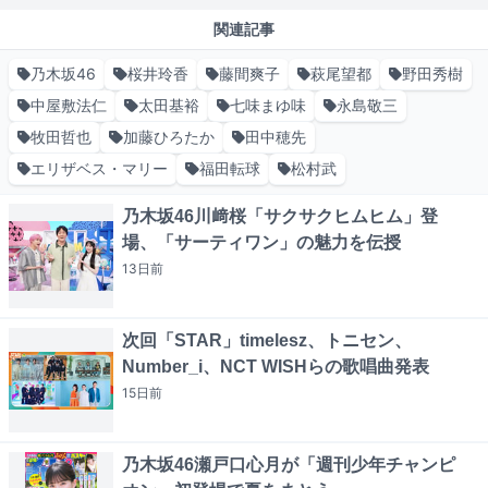
関連記事
乃木坂46
桜井玲香
藤間爽子
萩尾望都
野田秀樹
中屋敷法仁
太田基裕
七味まゆ味
永島敬三
牧田哲也
加藤ひろたか
田中穂先
エリザベス・マリー
福田転球
松村武
乃木坂46川﨑桜「サクサクヒムヒム」登
場、「サーティワン」の魅力を伝授
13日
前
次回「STAR」timelesz、トニセン、
Number_i、NCT WISHらの歌唱曲発表
15日
前
乃木坂46瀬戸口心月が「週刊少年チャンピ