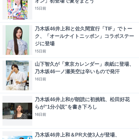
オン」初登場で夏をまとう
15日
前
乃木坂46井上和と佐久間宣行「TIF」でトー
ク、「オールナイトニッポン」コラボステー
ジに登場
15日
前
山下智久が「東京カレンダー」表紙に登場、
乃木坂46一ノ瀬美空は辛いもので発汗
16日
前
乃木坂46井上和が朗読に初挑戦、松田好花
らが“1分小説”を書き下ろし
16日
前
乃木坂46井上和＆PR大使3人が登場、