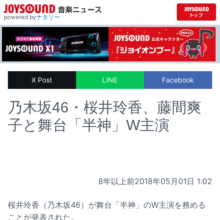
powered by
ナタリー
X Post
LINE
Facebook
乃木坂46・桜井玲香、藤間爽
子と舞台「半神」W主演
8年以上前
2018年05月01日 1:02
桜井玲香（乃木坂46）が舞台「半神」のW主演を務める
ことが発表された。