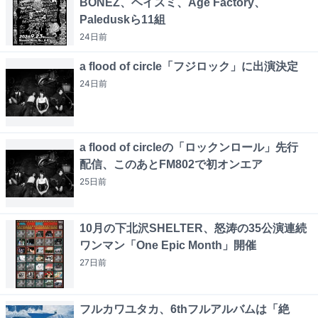
BONEZ、ヘイスミ、Age Factory、
Paleduskら11組
24日
前
a flood of circle「フジロック」に出演決定
24日
前
a flood of circleの「ロックンロール」先行
配信、このあとFM802で初オンエア
25日
前
10月の下北沢SHELTER、怒涛の35公演連続
ワンマン「One Epic Month」開催
27日
前
フルカワユタカ、6thフルアルバムは「絶