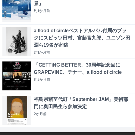
景」
約1か月
前
a flood of circleベストアルバム付属のブッ
クにスピッツ田村、宮藤官九郎、ユニゾン田
淵ら19名が寄稿
約1か月
前
「GETTiNG BETTER」30周年記念回に
GRAPEVINE、テナー、a flood of circle
約2か月
前
福島県猪苗代町「September JAM」美術部
門に奥田民生ら参加決定
2か月
前