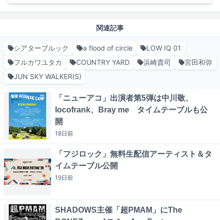
関連記事
シアターブルック
a flood of circle
LOW IQ 01
フルカワユタカ
COUNTRY YARD
浜崎貴司
宮田和弥
JUN SKY WALKER(S)
「ニューアコ」出演者第5弾は中川敬、
locofrank、Bray me タイムテーブルも公
開
18日
前
「フジロック」無料生配信アーティスト＆タ
イムテーブル公開
19日
前
SHADOWS主催「超PMAM」にThe