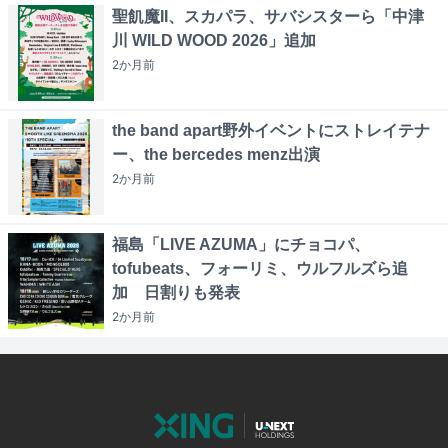
聖飢魔II、スカパラ、サバシスターら「中津
川 WILD WOOD 2026」追加
2か月
前
the band apart野外イベントにストレイテナ
ー、the bercedes menz出演
2か月
前
福島「LIVE AZUMA」にチョコパ、
tofubeats、フォーリミ、ウルフルズら追
加 日割りも発表
2か月
前