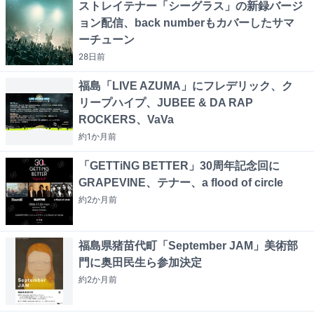
ストレイテナー「シーグラス」の新録バージ
ョン配信、back numberもカバーしたサマ
ーチューン
28日
前
福島「LIVE AZUMA」にフレデリック、ク
リープハイプ、JUBEE & DA RAP
ROCKERS、VaVa
約1か月
前
「GETTiNG BETTER」30周年記念回に
GRAPEVINE、テナー、a flood of circle
約2か月
前
福島県猪苗代町「September JAM」美術部
門に奥田民生ら参加決定
約2か月
前