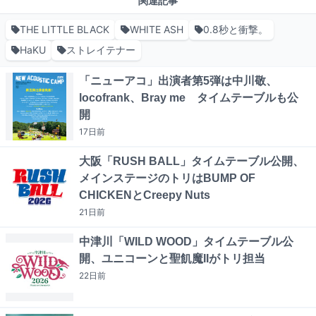
関連記事
THE LITTLE BLACK
WHITE ASH
0.8秒と衝撃。
HaKU
ストレイテナー
「ニューアコ」出演者第5弾は中川敬、
locofrank、Bray me タイムテーブルも公
開
17日
前
大阪「RUSH BALL」タイムテーブル公開、
メインステージのトリはBUMP OF
CHICKENとCreepy Nuts
21日
前
中津川「WILD WOOD」タイムテーブル公
開、ユニコーンと聖飢魔IIがトリ担当
22日
前