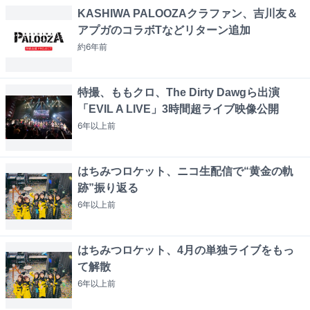
KASHIWA PALOOZAクラファン、吉川友＆
アプガのコラボTなどリターン追加
約6年
前
特撮、ももクロ、The Dirty Dawgら出演
「EVIL A LIVE」3時間超ライブ映像公開
6年以上
前
はちみつロケット、ニコ生配信で“黄金の軌
跡”振り返る
6年以上
前
はちみつロケット、4月の単独ライブをもっ
て解散
6年以上
前