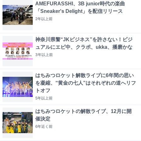
AMEFURASSHI、3B junior時代の楽曲
「Sneaker's Delight」を配信リリース
2年以上
前
神奈川県警“JKビジネス”を許さない！ビジ
ュアルにエビ中、クラポ、ukka、播磨かな
3年以上
前
はちみつロケット解散ライブに6年間の思い
を凝縮、“黄金の七人”はそれぞれの道へリフ
トオフ
5年以上
前
はちみつロケットの解散ライブ、12月に開
催決定
6年近く
前