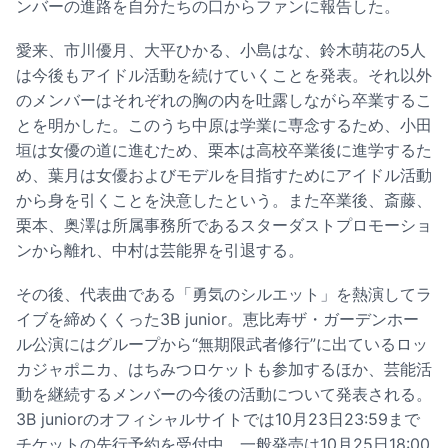
ンバーの進路を自分たちの口からファンに報告した。
愛来、市川優月、大平ひかる、小島はな、鈴木萌花の5人
は今後もアイドル活動を続けていくことを発表。それ以外
のメンバーはそれぞれの胸の内を吐露しながら卒業するこ
とを明かした。このうち中原は学業に専念するため、小田
垣は女優の道に進むため、栗本は高校卒業後に進学するた
め、葉月は女優およびモデルを目指すためにアイドル活動
から身を引くことを決意したという。また卒業後、斎藤、
栗本、奥澤は所属事務所であるスターダストプロモーショ
ンから離れ、中村は芸能界を引退する。
その後、代表曲である「勇気のシルエット」を熱演してラ
イブを締めくくった3B junior。恵比寿ザ・ガーデンホー
ル公演にはグループから“無期限武者修行”に出ているロッ
カジャポニカ、はちみつロケットも参加するほか、芸能活
動を継続するメンバーの今後の活動について発表される。
3B juniorのオフィシャルサイトでは10月23日23:59まで
チケットの先行予約を受付中。一般発売は10月25日18:00