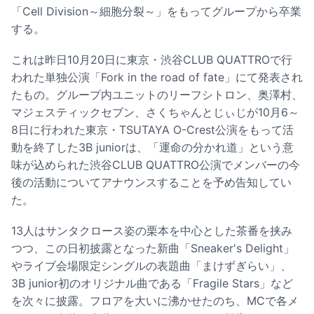
「Cell Division～細胞分裂～」をもってグループから卒業
する。
これは昨日10月20日に東京・渋谷CLUB QUATTROで行
われた単独公演「Fork in the road of fate」にて発表され
たもの。グループ内ユニットのリーフシトロン、奥澤村、
マジェスティックセブン、さくちゃんとじぃじが10月6～
8日に行われた東京・TSUTAYA O-Crest公演をもって活
動を終了した3B juniorは、「運命の分かれ道」という意
味が込められた渋谷CLUB QUATTRO公演でメンバーの今
後の活動についてアナウンスすることを予め告知してい
た。
13人はサンタクロース姿の栗本を中心とした茶番を挟み
つつ、この日初披露となった新曲「Sneaker's Delight」
やライブ会場限定シングルの表題曲「まけずぎらい」、
3B junior初のオリジナル曲である「Fragile Stars」など
を次々に披露。フロアを大いに沸かせたのち、MCで各メ