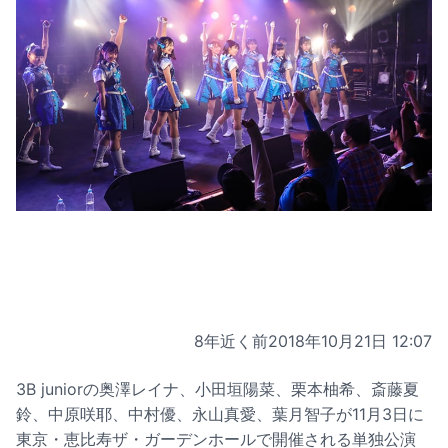
8年近く前
2018年10月21日 12:07
3B juniorの奥澤レイナ、小田垣陽菜、栗本柚希、斎藤夏
鈴、中原咲耶、中村優、永山真愛、葉月智子が11月3日に
東京・恵比寿ザ・ガーデンホールで開催される単独公演