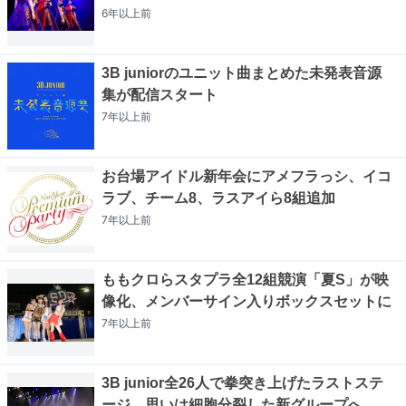
6年以上
前
3B juniorのユニット曲まとめた未発表音源
集が配信スタート
7年以上
前
お台場アイドル新年会にアメフラっシ、イコ
ラブ、チーム8、ラスアイら8組追加
7年以上
前
ももクロらスタプラ全12組競演「夏S」が映
像化、メンバーサイン入りボックスセットに
7年以上
前
3B junior全26人で拳突き上げたラストステ
ージ、思いは細胞分裂した新グループへ