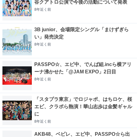
谷クアトロ公演で今後の活動について発表
8年近く
前
3B junior、会場限定シングル「まけずぎら
い」発売決定
8年近く
前
PASSPO☆、エビ中、でんぱ組.incら横アリ
ーナ沸かせた「@JAM EXPO」2日目
8年近く
前
「スタプラ東京」でロジャポ、はちロケ、桜
エビ、クラポら熱演！華山志歩は金髪ギャル
に
8年近く
前
AKB48、ベビレ、エビ中、PASSPO☆ら出