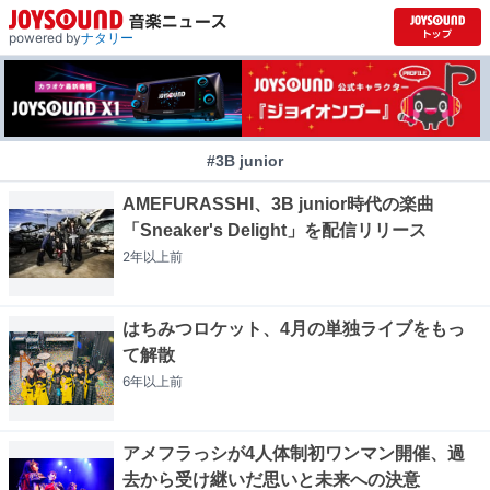
powered by
ナタリー
#3B junior
AMEFURASSHI、3B junior時代の楽曲
「Sneaker's Delight」を配信リリース
2年以上
前
はちみつロケット、4月の単独ライブをもっ
て解散
6年以上
前
アメフラっシが4人体制初ワンマン開催、過
去から受け継いだ思いと未来への決意