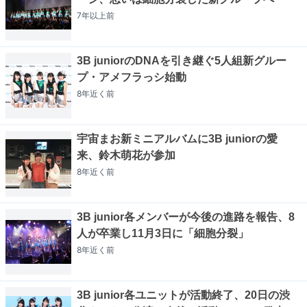
7年以上
前
3B juniorのDNAを引き継ぐ5人組新グルー
プ・アメフラっシ始動
8年近く
前
宇宙まお新ミニアルバムに3B juniorの愛
来、鈴木萌花が参加
8年近く
前
3B junior各メンバーが今後の進路を報告、8
人が卒業し11月3日に「細胞分裂」
8年近く
前
3B junior各ユニットが活動終了、20日の渋