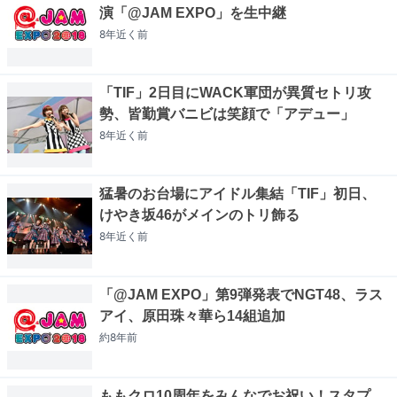
演「@JAM EXPO」を生中継
8年近く
前
「TIF」2日目にWACK軍団が異質セトリ攻
勢、皆勤賞バニビは笑顔で「アデュー」
8年近く
前
猛暑のお台場にアイドル集結「TIF」初日、
けやき坂46がメインのトリ飾る
8年近く
前
「@JAM EXPO」第9弾発表でNGT48、ラス
アイ、原田珠々華ら14組追加
約8年
前
ももクロ10周年をみんなでお祝い！スタプ