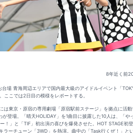
8年近く前
2
台場 青海周辺エリアで国内最大級のアイドルイベント「TOKYO ID
た。ここでは2日目の模様をレポートする。
AGEには東京・原宿の専用劇場「原宿駅前ステージ」を拠点に活
が登場。「晴天HOLIDAY」を1曲目に披露した10人は、「
ー！」と「TIF」初出演の喜びを爆発させた。HOT STAGE初登
渾身のキラーチューン「3WD」を熱演。曲中の「Task行くぜ！」