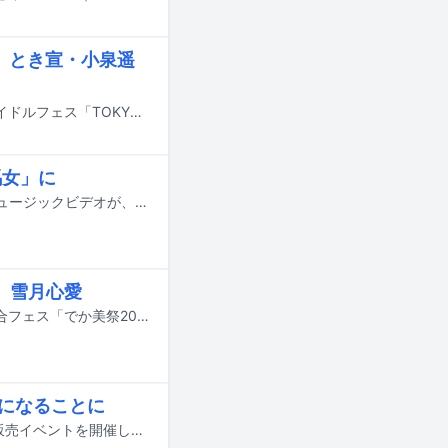
、とき宣・小泉遥
7月31日から8月2日までの3日間、東京・お台場青海周辺エリアで開催されるアイドルフェス「TOKYO IDOL FESTIVAL 2026 supported by にしたんクリニック」。本公演のうち、初日に行われる「灼熱！真夏のアイドルメドレー ～A-RIN BEYOND THE LIMIT～」の出演者が発表された。
馬女」に
松永天馬（アーバンギャルド）と佐々木喫茶のコラボ曲「唇まで8センチ」のミュージックビデオが、明日7月22日20:00にYouTubeで公開される。
、雪月心愛
8月9日に東京・Shibuya LOVEZにて行われる、でか美ちゃん主催のエンタメ複合フェス「でか美祭2026」の出演アーティスト第4弾が発表された。
Jになることに
GANG PARADEが8月22日（現地時間）12:30からイギリス・ロンドンでチェキ販売イベントを開催し、19:00にスタートするライブイベント「Japan Underground」にDJとして出演することが発表された。