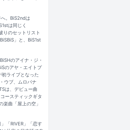
。BiS2ndは
S1stは同じく
う常識破りのセットリスト
BiS」と、BiS1st
は、BiSHのアイナ・ジ・
BiSのアヤ・エイトプ
ージが初ライブとなった
ペリ・ウブ、ムロパナ
iTSは、デビュー曲
るアコースティックギタ
+の楽曲「屋上の空」
」「RIVER」「恋す