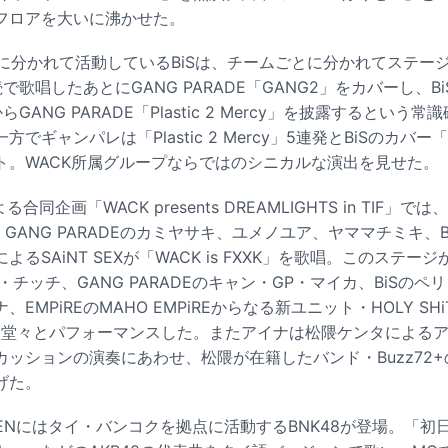
フロアを大いに沸かせた。
S2ndに分かれて活動しているBiSは、チームごとに分かれてステージへ
続で歌唱したあとにGANG PARADE「GANG2」をカバーし、Bi
からGANG PARADE「Plastic 2 Mercy」を披露するとい
ギャンパレは「Plastic 2 Mercy」5連発とBiSのカバー「BiS
ト。WACK所属グループならではのシニカルな演出を見せた。
合同企画「WACK presents DREAMLIGHTS in TIF」で
GANG PARADEのカミヤサキ、ユメノユア、ヤママチミキ、
るSAiNT SEXが「WACK is FXXK」を歌唱。このステ
・チッチ、GANG PARADEのキャン・GP・マイカ、BiSの
EMPiREのMAHO EMPiREからなる新ユニット・HOLY SH
HiT」を堂々とパフォーマンスした。またアイナは松隈ケンタによ
ッションの演奏にあわせ、松隈が在籍したバンド・Buzz72
げた。
RDENにはタイ・バンコクを拠点に活動するBNK48が登場。「初日