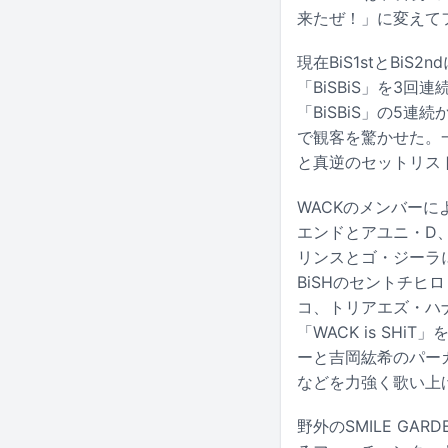
来たぜ！」に変えて
現在BiS1stとBi
「BiSBiS」を3回連
「BiSBiS」の5連続
で観客を驚かせた。一方で
と真逆のセットリス
WACKのメンバーによる
エンドとアユニ・D、
リンスとゴ・ジーラによ
BiSHのセントチヒロ
コ、トリアエズ・ハナ、
「WACK is S
ーと吉岡紘希のパーカ
などを力強く歌い上
野外のSMILE GA