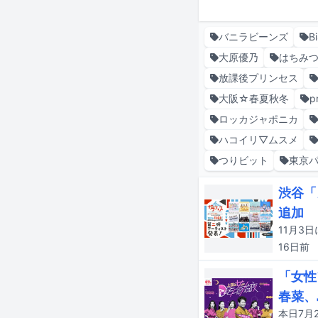
バニラビーンズ
B
大原優乃
はちみ
放課後プリンセス
大阪☆春夏秋冬
p
ロッカジャポニカ
ハコイリ▽ムスメ
つりビット
東京
渋谷「
追加
16日
前
「女性
春菜、