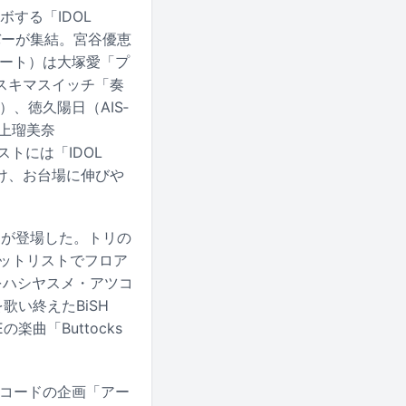
ボする「IDOL
ンバーが集結。宮谷優恵
ュート）は大塚愛「プ
スキマスイッチ「奏
）、徳久陽日（AIS‐
村上瑠美奈
ストには「IDOL
を届け、お台場に伸びや
SHが登場した。トリの
るセットリストでフロア
をハシヤスメ・アツコ
歌い終えたBiSH
楽曲「Buttocks
レコードの企画「アー