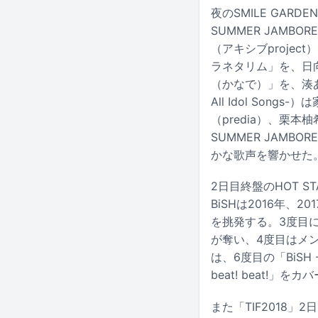
夜のSMILE GA
SUMMER JAMB
（アキシブproje
ラネタリム」を、日
（かなで）」を、湊あか
All Idol So
（predia）、栗本
SUMMER JAMB
かな歌声を響かせた
2日目終盤のHOT 
BiSHは2016年、
を挑発する。3度目
が奪い、4度目はメン
は、6度目の「BiSH
beat! beat!
また「TIF2018