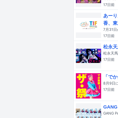
17日
前
あーり
香、東
17日
前
松永天
17日
前
「でか
17日
前
GAN