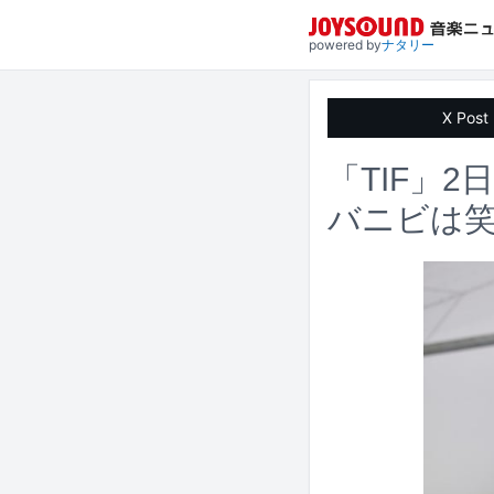
powered by
ナタリー
X Post
「TIF」
バニビは