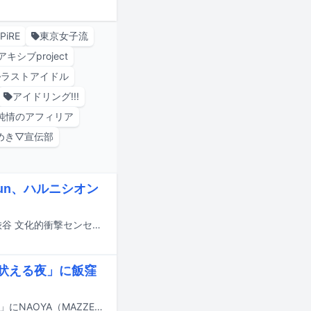
PiRE
東京女子流
アキシブproject
ラストアイドル
アイドリング!!!
純情のアフィリア
めき▽宣伝部
Fun、ハルニシオン
11月3日に東京・Shibuya LOVEZで開催されるライブイベント「ガラフェス ～渋谷 文化的衝撃センセーション 秋の新作発表会～」の第2弾出演アーティストが発表された。
吠える夜」に飯窪
本日7月21日23:59から日本テレビ系で放送される「上田と女がDEEPに吠える夜」にNAOYA（MAZZEL）、飯窪春菜、島崎遥香、最上もが、モモコグミカンパニーが出演する。