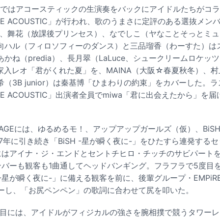
RDENではアコースティックの生演奏をバックにアイドルたちがコラ
OREE ACOUSTIC」が行われ、歌のうまさに定評のある選抜メ
ct）、舞花（放課後プリンセス）、なでしこ（ヤなことそっとミ
向ハル（フィロソフィーのダンス）と三品瑠香（わーすた）は
ね（predia）、長月翠（LaLuce、シュークリームロケッツ
ngs-）は家入レオ「君がくれた夏」を、MAINA（大阪☆春夏秋冬）、
柚希（3B junior）は秦基博「ひまわりの約束」をカバーした。ラ
OREE ACOUSTIC」出演者全員でmiwa「君に出会えたから」
。
STAGEには、ゆるめるモ！、アップアップガールズ（仮）、Bi
2017年に引き続き「BiSH -星が瞬く夜に-」をひたすら連発す
にはアイナ・ジ・エンドとセントチヒロ・チッチのサビパート
バーも観客も1曲通してヘッドバンギング。フラフラで5度目を
 -星が瞬く夜に-」に備える観客を前に、後輩グループ・EMPiREの
」をカバーし、「お尻ペンペン」の歌詞に合わせて尻を叩いた。
」2日目には、アイドルがフィジカルの強さを腕相撲で競うタワー