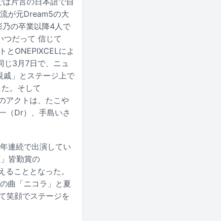
では片言の日本語で自
流が元Dream5の大
彩乃の卒業以降4人で
いつだって 信じて
ONEPIXCELによ
じ3月7日で、ニュ
親戚」とステージ上で
した。そして
日目のアクトは、たこや
一（Dr）、手島いさ
毎年連続で出演してい
F」皆勤賞の
絶えることとなった。
れの曲「ニコラ」と夏
残して笑顔でステージを