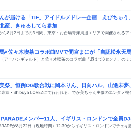
んが届ける「TIF」アイドルメドレー企画 えびちゅう
北産、きゅるしてら参加
馬×佐々木喫茶コラボ曲MVで間宮まにが「自認松永天
美祭」恒例OG歌合戦に岡本りん、日向ハル、山邊未夢
G PARADEメンバー11人、イギリス・ロンドンで全員D