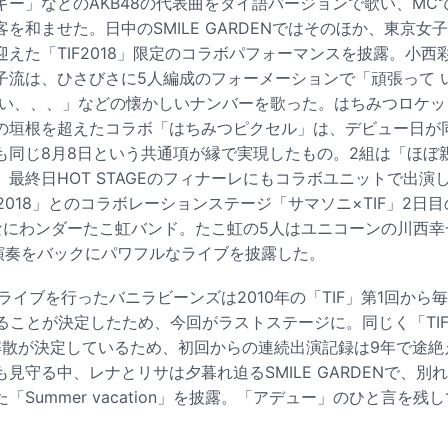
キー」などのAKB48の代表曲をタイ語バージョンで歌い、MC
を和ませた。日中のSMILE GARDENではそのほか、東京女子
えた「TIF2018」限定のコラボパフォーマンスを披露。小西
子流は、ひさびさに5人編成のフォーメーションで「頑張って 
い、、、」などの懐かしいナンバーを歌った。はちみつロケットと
の垣根を超えたコラボ「はちみつピクセル」は、デビュー日が同
も同じ8月8日という共通項が縁で実現したもの。2組は「ほぼ
最終日HOT STAGEのフィナーレにもコラボユニットで出演
IC 2018」とのコラボレーションステージ「サマソニ×TIF」2
h なにわンダーたこ虹バンド。たこ虹の5人はユニコーンの川西幸
演奏をバックにパワフルなライブを披露した。
ライブを行ったバニラビーンズは2010年の「TIF」第1回から
することが決定したため、今回がラストステージに。同じく「TI
に解散が決定しているため、初回からの連続出演記録は9年で途
見守る中、レナとリサは夕暮れ迫るSMILE GARDENで、別
「Summer vacation」を披露。「アデュー」のひと言を