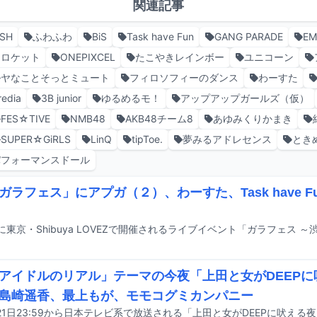
関連記事
iSH
ふわふわ
BiS
Task have Fun
GANG PARADE
EM
つロケット
ONEPIXCEL
たこやきレインボー
ユニコーン
ヤなことそっとミュート
フィロソフィーのダンス
わーすた
redia
3B junior
ゆるめるモ！
アップアップガールズ（仮）
FES☆TIVE
NMB48
AKB48チーム8
あゆみくりかまき
SUPER☆GiRLS
LinQ
tipToe.
夢みるアドレセンス
とき
パフォーマンスドール
ガラフェス」にアプガ（２）、わーすた、Task have 
アイドルのリアル」テーマの今夜「上田と女がDEEPに
島崎遥香、最上もが、モモコグミカンパニー