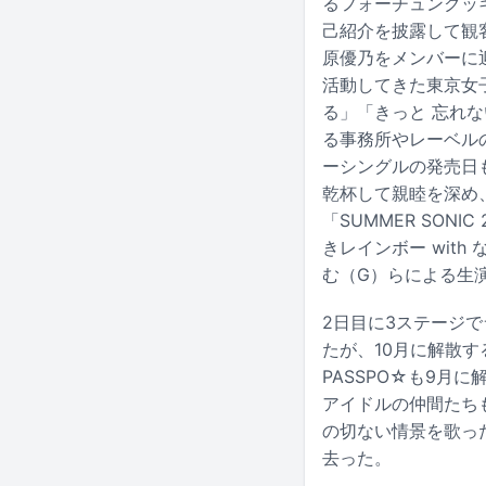
るフォーチュンクッ
己紹介を披露して観客
原優乃をメンバーに迎
活動してきた東京女
る」「きっと 忘れな
る事務所やレーベル
ーシングルの発売日
乾杯して親睦を深め、
「SUMMER SON
きレインボー wit
む（G）らによる生
2日目に3ステージで
たが、10月に解散
PASSPO☆も9月
アイドルの仲間たちも
の切ない情景を歌った
去った。