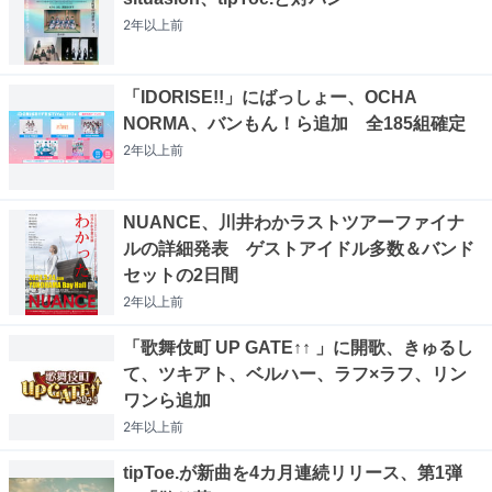
2年以上
前
「IDORISE!!」にばっしょー、OCHA
NORMA、バンもん！ら追加 全185組確定
2年以上
前
NUANCE、川井わかラストツアーファイナ
ルの詳細発表 ゲストアイドル多数＆バンド
セットの2日間
2年以上
前
「歌舞伎町 UP GATE↑↑ 」に開歌、きゅるし
て、ツキアト、ベルハー、ラフ×ラフ、リン
ワンら追加
2年以上
前
tipToe.が新曲を4カ月連続リリース、第1弾