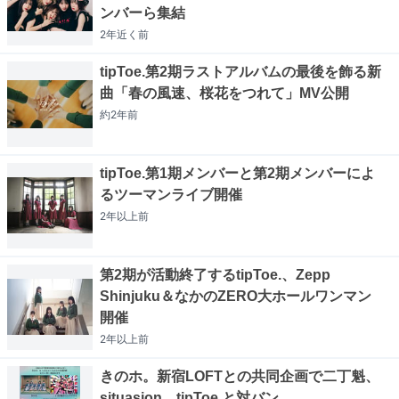
ンバーら集結
2年近く
前
tipToe.第2期ラストアルバムの最後を飾る新
曲「春の風速、桜花をつれて」MV公開
約2年
前
tipToe.第1期メンバーと第2期メンバーによ
るツーマンライブ開催
2年以上
前
第2期が活動終了するtipToe.、Zepp
Shinjuku＆なかのZERO大ホールワンマン
開催
2年以上
前
きのホ。新宿LOFTとの共同企画で二丁魁、
situasion、tipToe.と対バン