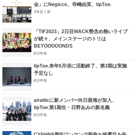
会」にNegicco、寺嶋由芙、tipToe.
3年近く
前
「TIF2023」2日目WACK勢含め熱いライブ
が続々、メインステージのトリは
BEYOOOOONDS
約3年
前
tipToe.来年6月頃に活動終了、第3期は実施
予定なし
約3年
前
airatticに新メンバー向日葵海が加入、
tipToe.第1期生・日野あみの新名義
約3年
前
CYNHN6周年ワンマンで新曲お披露目を告