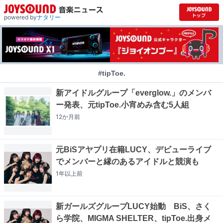
powered by
ナタリー
#tipToe.
新アイドルグループ「everglow.」のメンバ
ー発表、元tipToe.小宵めみ含む5人組
12か月
前
元BiSアヤプリ在籍LUCY、デビューライブ
でメンバーと縁のあるアイドルと競演も
1年以上
前
新ガールズグループLUCY始動 BiS、さく
ら学院、MIGMA SHELTER、tipToe.出身メ