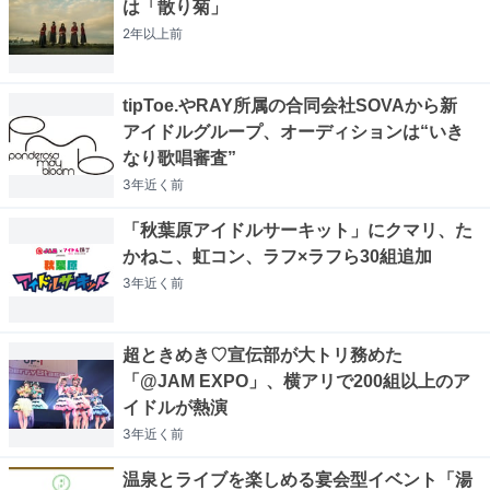
は「散り菊」
2年以上
前
tipToe.やRAY所属の合同会社SOVAから新
アイドルグループ、オーディションは“いき
なり歌唱審査”
3年近く
前
「秋葉原アイドルサーキット」にクマリ、た
かねこ、虹コン、ラフ×ラフら30組追加
3年近く
前
超ときめき♡宣伝部が大トリ務めた
「@JAM EXPO」、横アリで200組以上のア
イドルが熱演
3年近く
前
温泉とライブを楽しめる宴会型イベント「湯