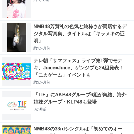
NMB48芳賀礼の色気と純粋さが同居するデ
ジタル写真集、タイトルは「キラメキの証
明」
約2か月
前
テレ朝「サマフェス」ライブ第1弾でモナ
キ、Juice=Juice、ゲンジブら24組発表！
「ニカゲーム」イベントも
約2か月
前
「TIF」にAKB48グループ6組が集結、海外
姉妹グループ・KLP48も登場
3か月
前
NMB48の33rdシングルは「初めてのオー