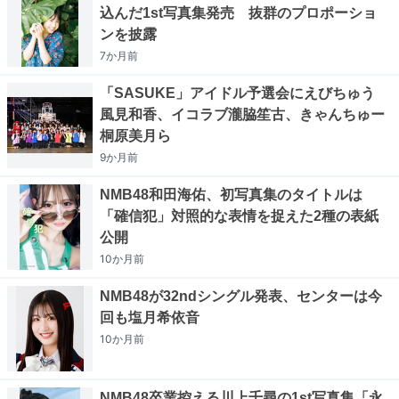
込んだ1st写真集発売 抜群のプロポーショ
ンを披露
7か月
前
「SASUKE」アイドル予選会にえびちゅう
風見和香、イコラブ瀧脇笙古、きゃんちゅー
桐原美月ら
9か月
前
NMB48和田海佑、初写真集のタイトルは
「確信犯」対照的な表情を捉えた2種の表紙
公開
10か月
前
NMB48が32ndシングル発表、センターは今
回も塩月希依音
10か月
前
NMB48卒業控える川上千尋の1st写真集「永