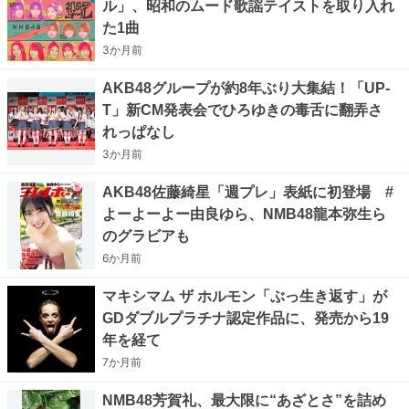
ル」、昭和のムード歌謡テイストを取り入れ
た1曲
3か月
前
AKB48グループが約8年ぶり大集結！「UP-
T」新CM発表会でひろゆきの毒舌に翻弄さ
れっぱなし
3か月
前
AKB48佐藤綺星「週プレ」表紙に初登場 #
よーよーよー由良ゆら、NMB48龍本弥生ら
のグラビアも
6か月
前
マキシマム ザ ホルモン「ぶっ生き返す」が
GDダブルプラチナ認定作品に、発売から19
年を経て
7か月
前
NMB48芳賀礼、最大限に“あざとさ”を詰め