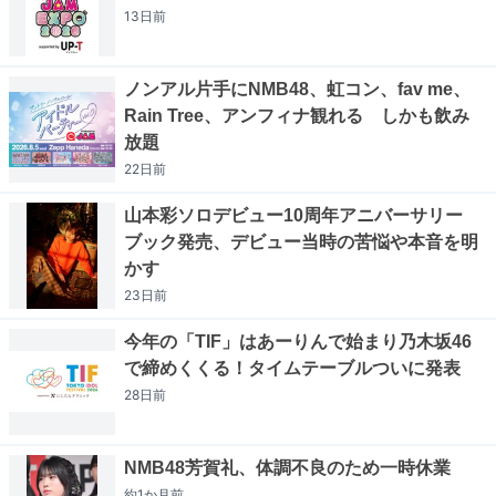
13日
前
ノンアル片手にNMB48、虹コン、fav me、
Rain Tree、アンフィナ観れる しかも飲み
放題
22日
前
山本彩ソロデビュー10周年アニバーサリー
ブック発売、デビュー当時の苦悩や本音を明
かす
23日
前
今年の「TIF」はあーりんで始まり乃木坂46
で締めくくる！タイムテーブルついに発表
28日
前
NMB48芳賀礼、体調不良のため一時休業
約1か月
前