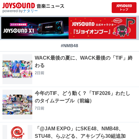
powered by
ナタリー
#NMB48
WACK最後の夏に、WACK最後の「TIF」終
わる
2日
前
今年のTIF、どう動く？「TIF2026」わたし
のタイムテーブル（前編）
7日
前
「@JAM EXPO」にSKE48、NMB48、
STU48、らぶどる、アキシブら30組追加