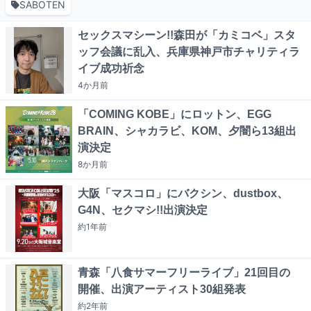
SABOTEN
セックスマシーン!!森田が「カミコベ」スタ
ッフ会議に乱入、兵庫県神戸市チャリティラ
イブ成功祈念
4か月
前
「COMING KOBE」にロットン、EGG
BRAIN、シャカラビ、KOM、夕闇ら13組出
演決定
8か月
前
大阪「マスコロ」にバクシン、dustbox、
G4N、セクマシ!!出演決定
約1年
前
青森「八食サマーフリーライブ」21回目の
開催、出演アーティスト30組発表
約2年
前