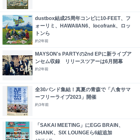
dustbox結成25周年コンピに10-FEET、フ
ォーリミ、HAWAIIAN6、locofrank、ロッ
トンら
約2年
前
MAYSON's PARTYの2nd EPに新ライブア
ンセム収録 リリースツアーは6月開幕
約2年
前
全30バンド集結！真夏の青森で「八食サマ
ーフリーライブ2023」開催
約3年
前
「SAKAI MEETING」にEGG BRAIN、
SHANK、SIX LOUNGEら6組追加