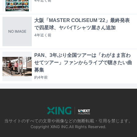
4年近く
前
大阪「MASTER COLISEUM '22」最終発表
で四星球、ヤバイTシャツ屋さん追加
NO IMAGE
4年近く
前
PAN、3年ぶり全国ツアーは「わがまま言わ
せてツアー」ファンからライブで聴きたい曲
募集
約4年
前
当サイトのすべての文章や画像などの無断転載・引用を禁じます。
Copyright XING INC.All Rights Reserved.