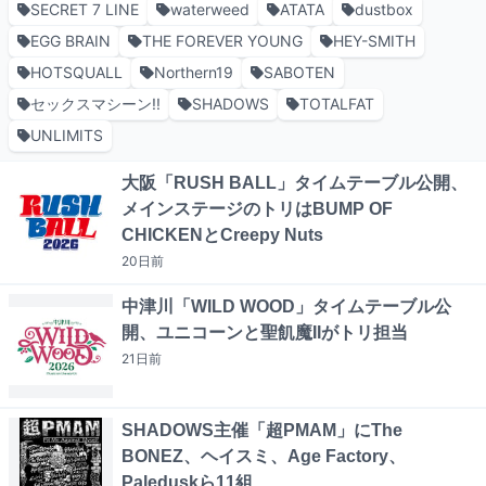
SECRET 7 LINE
waterweed
ATATA
dustbox
EGG BRAIN
THE FOREVER YOUNG
HEY-SMITH
HOTSQUALL
Northern19
SABOTEN
セックスマシーン!!
SHADOWS
TOTALFAT
UNLIMITS
大阪「RUSH BALL」タイムテーブル公開、
メインステージのトリはBUMP OF
CHICKENとCreepy Nuts
20日
前
中津川「WILD WOOD」タイムテーブル公
開、ユニコーンと聖飢魔IIがトリ担当
21日
前
SHADOWS主催「超PMAM」にThe
BONEZ、ヘイスミ、Age Factory、
Paleduskら11組