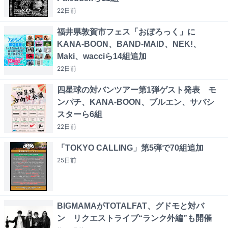
22日
前
福井県敦賀市フェス「おぼろっく」に
KANA-BOON、BAND-MAID、NEK!、
Maki、wacciら14組追加
22日
前
四星球の対バンツアー第1弾ゲスト発表 モ
ンパチ、KANA-BOON、ブルエン、サバシ
スターら6組
22日
前
「TOKYO CALLING」第5弾で70組追加
25日
前
BIGMAMAがTOTALFAT、グドモと対バ
ン リクエストライブ“ランク外編”も開催