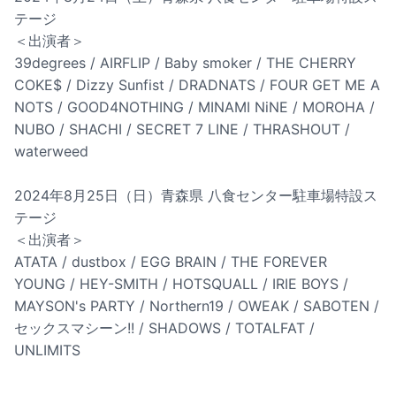
テージ
＜出演者＞
39degrees / AIRFLIP / Baby smoker / THE CHERRY
COKE$ / Dizzy Sunfist / DRADNATS / FOUR GET ME A
NOTS / GOOD4NOTHING / MINAMI NiNE / MOROHA /
NUBO / SHACHI / SECRET 7 LINE / THRASHOUT /
waterweed
2024年8月25日（日）青森県 八食センター駐車場特設ス
テージ
＜出演者＞
ATATA / dustbox / EGG BRAIN / THE FOREVER
YOUNG / HEY-SMITH / HOTSQUALL / IRIE BOYS /
MAYSON's PARTY / Northern19 / OWEAK / SABOTEN /
セックスマシーン!! / SHADOWS / TOTALFAT /
UNLIMITS