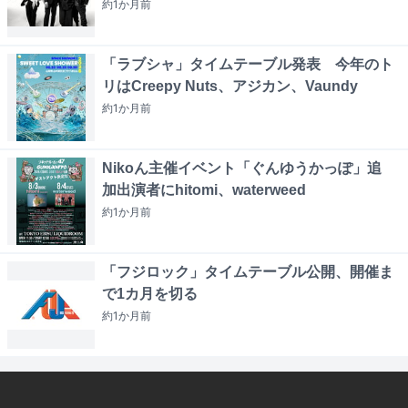
約1か月
前
「ラブシャ」タイムテーブル発表 今年のト
リはCreepy Nuts、アジカン、Vaundy
約1か月
前
Nikoん主催イベント「ぐんゆうかっぽ」追
加出演者にhitomi、waterweed
約1か月
前
「フジロック」タイムテーブル公開、開催ま
で1カ月を切る
約1か月
前