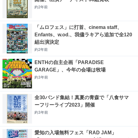
約2年
前
「ムロフェス」に打首、cinema staff、
Enfants、w.od.、我儘ラキアら追加で全120
組出演決定
約2年
前
ENTHの自主企画「PARADISE
GARAGE」、今年の会場は牧場
約3年
前
全30バンド集結！真夏の青森で「八食サマ
ーフリーライブ2023」開催
約3年
前
愛知の入場無料フェス「RAD JAM」