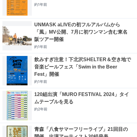
約1年
前
UNMASK aLIVEの初フルアルバムから
「風」MV公開、7月に初ワンマン含む東名
阪ツアー開催
約1年
前
飲みすぎ注意！下北沢SHELTER＆空き地で
音楽ビールフェス「Swim in the Beer
Fest」開催
約1年
前
120組出演「MURO FESTIVAL 2024」タイ
ムテーブルを見る
約2年
前
青森「八食サマーフリーライブ」21回目の
開催、出演アーティスト30組発表