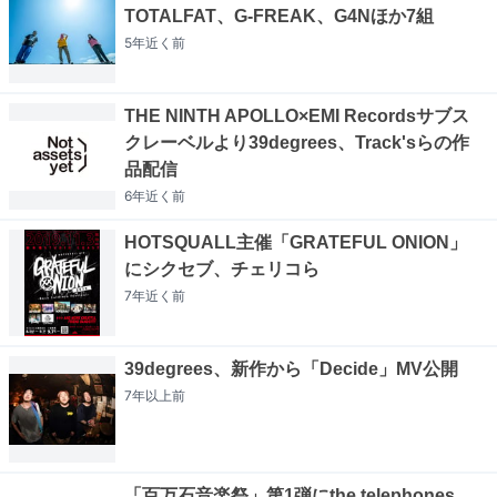
TOTALFAT、G-FREAK、G4Nほか7組
5年近く
前
THE NINTH APOLLO×EMI Recordsサブス
クレーベルより39degrees、Track'sらの作
品配信
6年近く
前
HOTSQUALL主催「GRATEFUL ONION」
にシクセブ、チェリコら
7年近く
前
39degrees、新作から「Decide」MV公開
7年以上
前
「百万石音楽祭」第1弾にthe telephones、