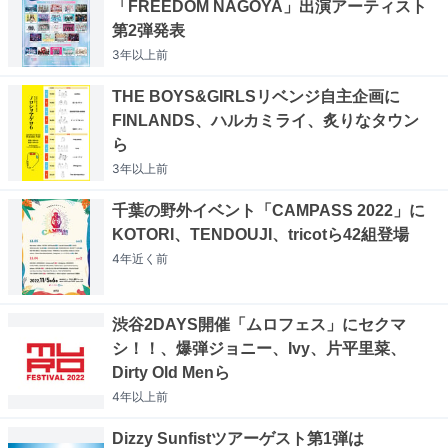
「FREEDOM NAGOYA」出演アーティスト
第2弾発表
3年以上
前
THE BOYS&GIRLSリベンジ自主企画に
FINLANDS、ハルカミライ、炙りなタウン
ら
3年以上
前
千葉の野外イベント「CAMPASS 2022」に
KOTORI、TENDOUJI、tricotら42組登場
4年近く
前
渋谷2DAYS開催「ムロフェス」にセクマ
シ！！、爆弾ジョニー、Ivy、片平里菜、
Dirty Old Menら
4年以上
前
Dizzy Sunfistツアーゲスト第1弾は