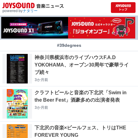
powered by
ナタリー
#39degrees
神奈川県横浜市のライブハウスF.A.D
YOKOHAMA、オープン30周年で豪華ライ
ブ続々
3か月
前
クラフトビールと音楽の下北沢「Swim in
the Beer Fest」酒豪多めの出演者発表
3か月
前
下北沢の音楽×ビールフェス、トリはTHE
FOREVER YOUNG