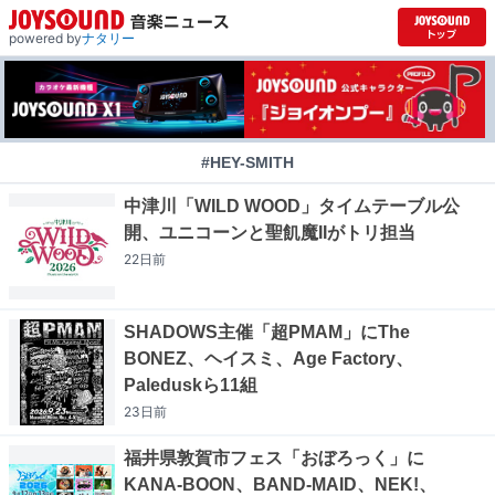
powered by
ナタリー
#HEY-SMITH
中津川「WILD WOOD」タイムテーブル公
開、ユニコーンと聖飢魔IIがトリ担当
22日
前
SHADOWS主催「超PMAM」にThe
BONEZ、ヘイスミ、Age Factory、
Paleduskら11組
23日
前
福井県敦賀市フェス「おぼろっく」に
KANA-BOON、BAND-MAID、NEK!、