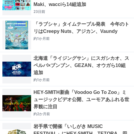
Maki、wacciら14組追加
23日
前
「ラブシャ」タイムテーブル発表 今年のト
リはCreepy Nuts、アジカン、Vaundy
約1か月
前
北海道「ライジングサン」にスガシカオ、ス
ペルバ×ブンブン、GEZAN、オウガら10組
追加
約1か月
前
HEY-SMITH新曲「Voodoo Go To Zoo」ミ
ュージックビデオ公開、ユーモアあふれる世
界観に注目
約2か月
前
岩手県で開催「いしがき MUSIC
FESTIVAL」にHEY-SMITH、TETORA、四