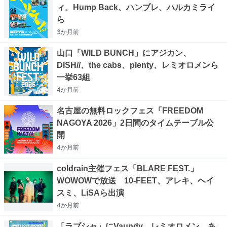
ィ、Hump Back、ハンブレ、ハルカミライ
ら
3か月
前
山口「WILD BUNCH」にアジカン、
DISH//、the cabs、plenty、レミオロメンら
一挙63組
4か月
前
名古屋の無料ロックフェス「FREEDOM
NAGOYA 2026」2日間のタイムテーブル公
開
4か月
前
coldrain主催フェス「BLARE FEST.」
WOWOWで放送 10-FEET、アレキ、ヘイ
スミ、LiSAら出演
4か月
前
「ラブシャ」にVaundy、レミオロメン、あ