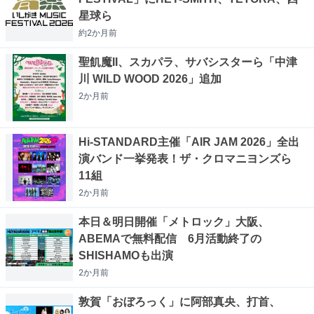
星球ら
約2か月
前
聖飢魔II、スカパラ、サバシスターら「中津
川 WILD WOOD 2026」追加
2か月
前
Hi-STANDARD主催「AIR JAM 2026」全出
演バンド一挙発表！ザ・クロマニヨンズら
11組
2か月
前
本日＆明日開催「メトロック」大阪、
ABEMAで無料配信 6月活動終了の
SHISHAMOも出演
2か月
前
敦賀「おぼろっく」に阿部真央、打首、