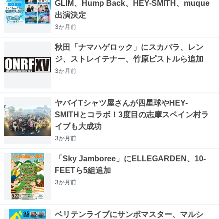
GLIM、Hump Back、HEY-SMITH、muque
出演決定
3か月
前
秋田「ナマハゲロック」にスカパラ、レン
ジ、ストレイテナー、竹原ピストルら追加
3か月
前
ヤバイTシャツ屋さんが四星球やHEY-
SMITHとコラボ！3度目の志摩スペイン村ラ
イブも大成功
3か月
前
「Sky Jamboree」にELLEGARDEN、10-
FEETら5組追加
3か月
前
ベリテンライブにサンボマスター、マルシ