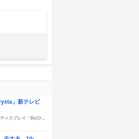
ysta」新テレビ
歌広場淳（ゴールデンボンバー）が出演するアイオーデータのビジネス向け液晶ディスプレイ「BizCrysta」（ビズクリスタ）の新テレビCM「ビジネスはかどるBizCrysta」の放送が関西地区および石川県地区で開始した。
モナキ、10-