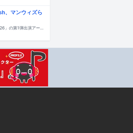
 Ash、マンウィズら
8月8日から11日に茨城・国営ひたち海浜公園で行われる音楽フェス「LuckyFes'26」の第1弾出演アーティストが発表された。