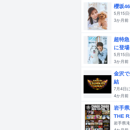
櫻坂4
3か月
前
超特急
に登場
5月15
3か月
前
金沢で
結
4か月
前
岩手県
THE 
4か月
前