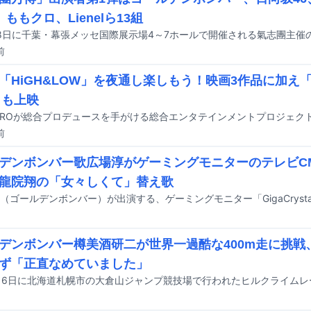
、ももクロ、Lienelら13組
前
「HiGH&LOW」を夜通し楽しもう！映画3作品に加え「Hi
」も上映
前
デンボンバー歌広場淳がゲーミングモニターのテレビC
龍院翔の「女々しくて」替え歌
デンボンバー樽美酒研二が世界一過酷な400m走に挑戦
ず「正直なめていました」