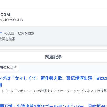
.COM
らJOYSOUND
ー
の楽曲・歌詞を検索
歌詞を検索
関連記事
歌広場淳
ングは「女々しくて」新作替え歌、歌広場淳出演「BizCr
開
團万博」出演者第1弾はゴールデンボンバー、日向坂46、