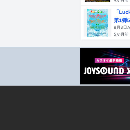
「Luc
第1弾
5か月
前