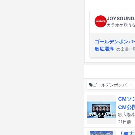
JOYSOUND
カラオケ歌うな
ゴールデンボンバ
歌広場淳
の楽曲・
ゴールデンボンバー
CMソ
CM公
21日
前
「氣志