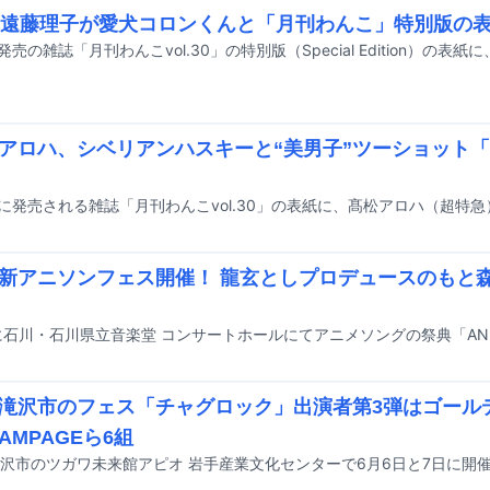
6遠藤理子が愛犬コロンくんと「月刊わんこ」特別版の
アロハ、シベリアンハスキーと“美男子”ツーショット
日に発売される雑誌「月刊わんこvol.30」の表紙に、髙松アロハ（超特
新アニソンフェス開催！ 龍玄としプロデュースのもと
滝沢市のフェス「チャグロック」出演者第3弾はゴール
RAMPAGEら6組