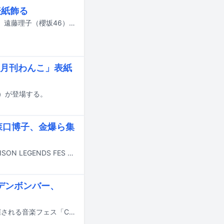
表紙飾る
5月15日発売の雑誌「月刊わんこvol.30」の特別版（Special Edition）の表紙に、遠藤理子（櫻坂46）が登場することが発表された。
「月刊わんこ」表紙
急）が登場する。
森口博子、金爆ら集
7月4日に石川・石川県立音楽堂 コンサートホールにてアニメソングの祭典「ANISON LEGENDS FES JAPAN」が初開催される。
デンボンバー、
岩手県滝沢市のツガワ未来館アピオ 岩手産業文化センターで6月6日と7日に開催される音楽フェス「CHAGU CHAGU ROCK FESTIVAL 2026」の出演アーティスト第3弾、および各アーティストの出演日割りが発表された。