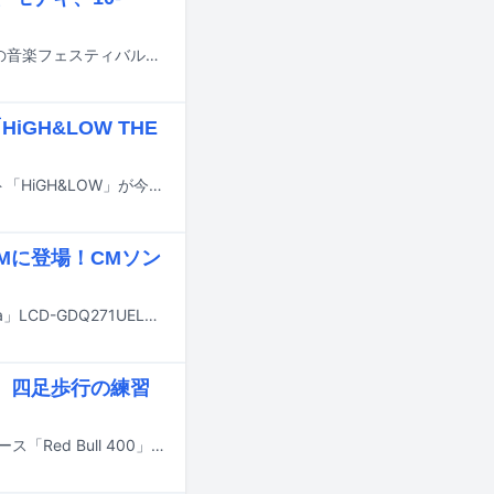
11月7、8日に千葉・幕張メッセ国際展示場4～7ホールで開催される氣志團主催の音楽フェスティバル「サントリー オールフリー presents 氣志團万博2026 ～房総爆音リゾート～」の出演アーティスト第1弾が発表された。
GH&LOW THE
EXILE HIROが総合プロデュースを手がける総合エンタテインメントプロジェクト「HiGH&LOW」が今年で10周年を迎えた。これを記念して7月18日に東京・新宿ピカデリーで行われる一夜限りのオールナイト上映会にて、映画「HiGH&LOW THE MOVIE」「HiGH&LOW THE RED RAIN」「HiGH&LOW THE MOVIE 2 / END OF SKY」が上映されることが決定した。
Mに登場！CMソン
歌広場淳（ゴールデンボンバー）が出演する、ゲーミングモニター「GigaCrysta」LCD-GDQ271UELモデルのテレビCM「ギガクリでゲームしよう」編が本日6月5日より関西地区で、10日より石川地区で放送される。
、四足歩行の練習
昨日5月16日に北海道札幌市の大倉山ジャンプ競技場で行われたヒルクライムレース「Red Bull 400」に樽美酒研二（ゴールデンボンバー）が出場した。