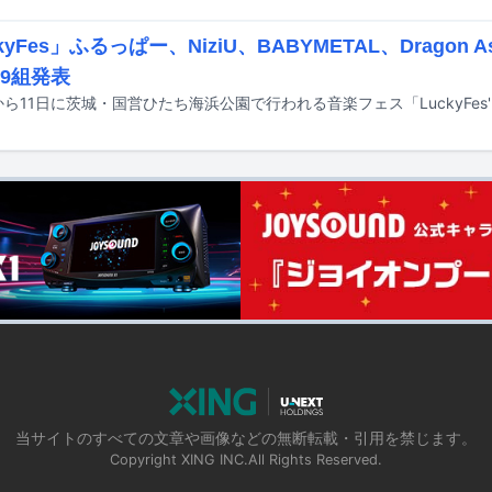
kyFes」ふるっぱー、NiziU、BABYMETAL、Dragon
59組発表
当サイトのすべての文章や画像などの無断転載・引用を禁じます。
Copyright XING INC.All Rights Reserved.