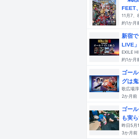
FEET
約1か月
新宿で
LIVE
約1か月
ゴール
グは鬼
2か月
前
ゴール
も実ら
3か月
前