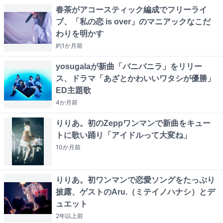
春茶がアコースティック編成でフリーライ
ブ、「私の恋 is over」のマニアックなこだ
わりを明かす
約1か月
前
yosugalaが新曲「バニバニラ」をリリー
ス、ドラマ「あざとかわいいワタシが優勝」
ED主題歌
4か月
前
りりあ。初のZeppワンマンで新曲をキュー
トに歌い踊り「アイドルって大変ね」
10か月
前
りりあ。初ワンマンで恋愛ソングをたっぷり
披露、ゲストのAru.（ミテイノハナシ）とデ
ュエット
2年以上
前