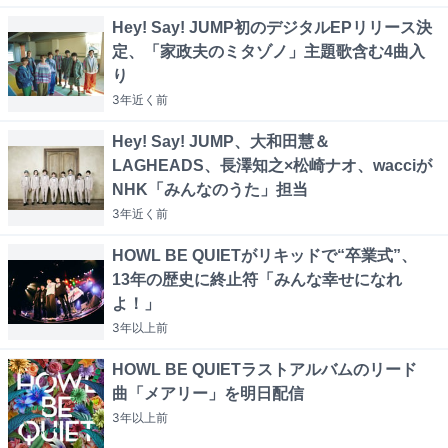
Hey! Say! JUMP初のデジタルEPリリース決
定、「家政夫のミタゾノ」主題歌含む4曲入
り
3年近く
前
Hey! Say! JUMP、大和田慧＆
LAGHEADS、長澤知之×松崎ナオ、wacciが
NHK「みんなのうた」担当
3年近く
前
HOWL BE QUIETがリキッドで“卒業式”、
13年の歴史に終止符「みんな幸せになれ
よ！」
3年以上
前
HOWL BE QUIETラストアルバムのリード
曲「メアリー」を明日配信
3年以上
前