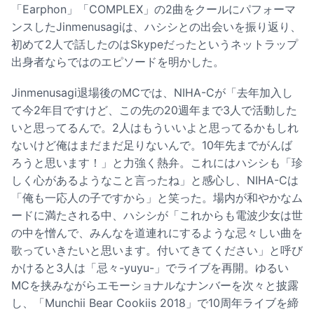
「Earphon」「COMPLEX」の2曲をクールにパフォーマ
ンスしたJinmenusagiは、ハシシとの出会いを振り返り、
初めて2人で話したのはSkypeだったというネットラップ
出身者ならではのエピソードを明かした。
Jinmenusagi退場後のMCでは、NIHA-Cが「去年加入し
て今2年目ですけど、この先の20週年まで3人で活動した
いと思ってるんで。2人はもういいよと思ってるかもしれ
ないけど俺はまだまだ足りないんで。10年先までがんば
ろうと思います！」と力強く熱弁。これにはハシシも「珍
しく心があるようなこと言ったね」と感心し、NIHA-Cは
「俺も一応人の子ですから」と笑った。場内が和やかなム
ードに満たされる中、ハシシが「これからも電波少女は世
の中を憎んで、みんなを道連れにするような忌々しい曲を
歌っていきたいと思います。付いてきてください」と呼び
かけると3人は「忌々-yuyu-」でライブを再開。ゆるい
MCを挟みながらエモーショナルなナンバーを次々と披露
し、「Munchii Bear Cookiis 2018」で10周年ライブを締