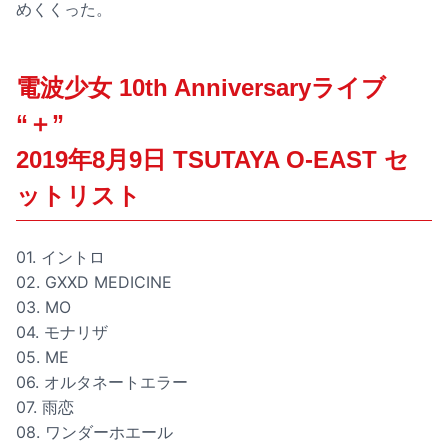
めくくった。
電波少女 10th Anniversaryライブ
“＋”
2019年8月9日 TSUTAYA O-EAST セ
ットリスト
01. イントロ
02. GXXD MEDICINE
03. MO
04. モナリザ
05. ME
06. オルタネートエラー
07. 雨恋
08. ワンダーホエール