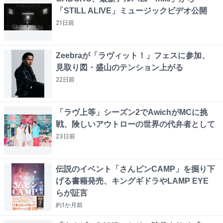
「STILL ALIVE」ミュージックビデオ公開
21日
前
Zeebraが「ラヴィット！」フェスに参加、
見取り図・盛山のテンション上がる
22日
前
「ラヴ上等」シーズン2でAwichがMCに挑
戦、険しいアウトローの世界の代弁者として
23日
前
伝説のイベント「さんピンCAMP」を掘り下
げる書籍発売、キングギドラやLAMP EYE
らが証言
約1か月
前