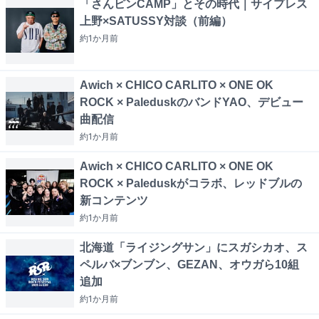
「さんピンCAMP」とその時代｜サイプレス
上野×SATUSSY対談（前編）
約1か月
前
Awich × CHICO CARLITO × ONE OK
ROCK × PaleduskのバンドYAO、デビュー
曲配信
約1か月
前
Awich × CHICO CARLITO × ONE OK
ROCK × Paleduskがコラボ、レッドブルの
新コンテンツ
約1か月
前
北海道「ライジングサン」にスガシカオ、ス
ペルバ×ブンブン、GEZAN、オウガら10組
追加
約1か月
前