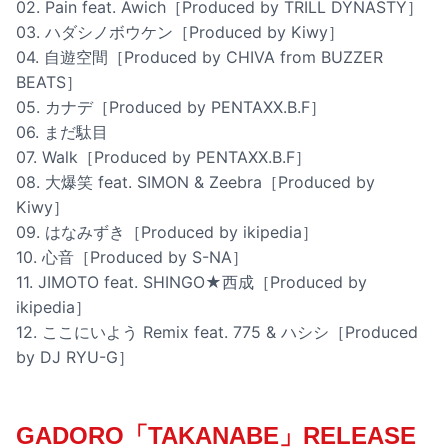
02. Pain feat. Awich［Produced by TRILL DYNASTY］
03. ハダシノボウケン［Produced by Kiwy］
04. 自遊空間［Produced by CHIVA from BUZZER
BEATS］
05. カナデ［Produced by PENTAXX.B.F］
06. まだ駄目
07. Walk［Produced by PENTAXX.B.F］
08. 大爆笑 feat. SIMON & Zeebra［Produced by
Kiwy］
09. はなみずき［Produced by ikipedia］
10. 心音［Produced by S-NA］
11. JIMOTO feat. SHINGO★西成［Produced by
ikipedia］
12. ここにいよう Remix feat. 775 & ハシシ［Produced
by DJ RYU-G］
GADORO「TAKANABE」RELEASE