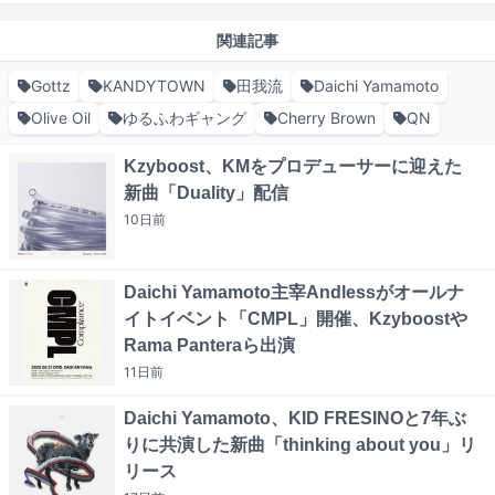
関連記事
Gottz
KANDYTOWN
田我流
Daichi Yamamoto
Olive Oil
ゆるふわギャング
Cherry Brown
QN
Kzyboost、KMをプロデューサーに迎えた
新曲「Duality」配信
10日
前
Daichi Yamamoto主宰Andlessがオールナ
イトイベント「CMPL」開催、Kzyboostや
Rama Panteraら出演
11日
前
Daichi Yamamoto、KID FRESINOと7年ぶ
りに共演した新曲「thinking about you」リ
リース