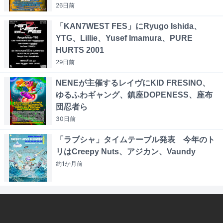
26日
前
「KAN7WEST FES」にRyugo Ishida、
YTG、Lillie、Yusef Imamura、PURE
HURTS 2001
29日
前
NENEが主催するレイヴにKID FRESINO、
ゆるふわギャング、鎮座DOPENESS、座布
団忍者ら
30日
前
「ラブシャ」タイムテーブル発表 今年のト
リはCreepy Nuts、アジカン、Vaundy
約1か月
前