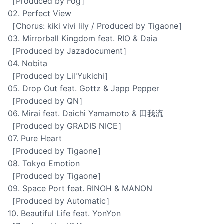
［Produced by Fog］
02. Perfect View
［Chorus: kiki vivi lily / Produced by Tigaone］
03. Mirrorball Kingdom feat. RIO & Daia
［Produced by Jazadocument］
04. Nobita
［Produced by Lil'Yukichi］
05. Drop Out feat. Gottz & Japp Pepper
［Produced by QN］
06. Mirai feat. Daichi Yamamoto & 田我流
［Produced by GRADIS NICE］
07. Pure Heart
［Produced by Tigaone］
08. Tokyo Emotion
［Produced by Tigaone］
09. Space Port feat. RINOH & MANON
［Produced by Automatic］
10. Beautiful Life feat. YonYon