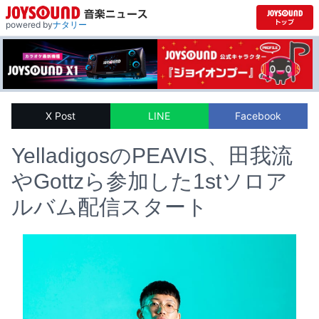
powered by
ナタリー
X Post
LINE
Facebook
YelladigosのPEAVIS、田我流
やGottzら参加した1stソロア
ルバム配信スタート