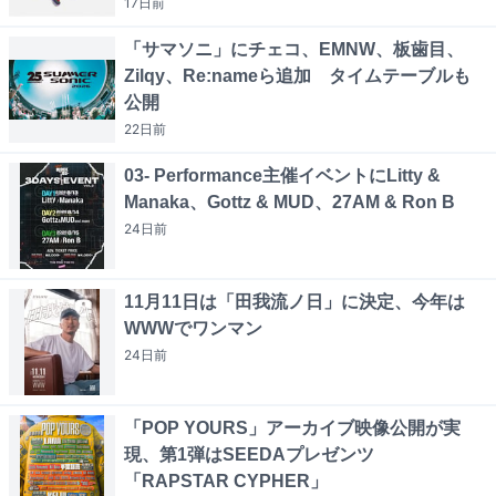
17日
前
「サマソニ」にチェコ、EMNW、板歯目、
Zilqy、Re:nameら追加 タイムテーブルも
公開
22日
前
03- Performance主催イベントにLitty &
Manaka、Gottz & MUD、27AM & Ron B
24日
前
11月11日は「田我流ノ日」に決定、今年は
WWWでワンマン
24日
前
「POP YOURS」アーカイブ映像公開が実
現、第1弾はSEEDAプレゼンツ
「RAPSTAR CYPHER」