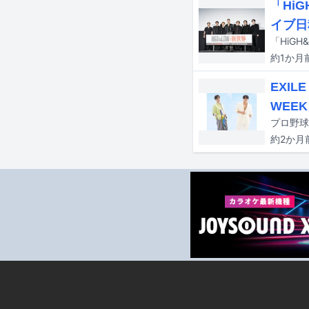
「Hi
イブ日
約1か月
EXI
WEE
約2か月