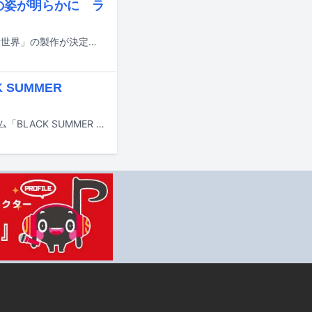
ジの姿が明らかに ラ
「HiGH&LOW」シリーズの最新作にして最終章となる映画「HiGH&LOW THE 新世界」の製作が決定。2027年に公開されることが明らかになった。
 SUMMER
プロ野球パ・リーグの千葉ロッテマリーンズが7月10日より恒例のイベントゲーム「BLACK SUMMER WEEK supported by クーリッシュ」を開催する。このうち7月11日の対オリックス・バファローズ戦に、EXILE B HAPPYのTETSUYA（EXILE、EXILE THE SECOND）と中務裕太（GENERATIONS）が来場することが発表された。