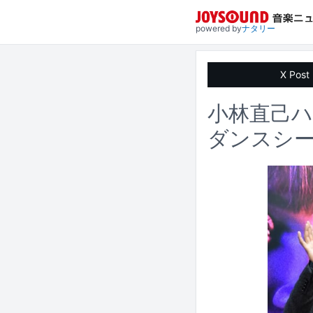
powered by
ナタリー
X Post
小林直己
ダンスシ