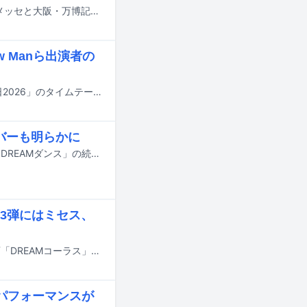
8月14日から16日までの3日間にわたり、千葉・ZOZOマリンスタジアム＆幕張メッセと大阪・万博記念公園で行われる音楽フェスティバル「SUMMER SONIC 2026」の追加出演アーティストが発表された。
w Manら出演者の
明日7月18日にTBS系で8時間にわたって放送される夏の大型音楽特番「音楽の日2026」のタイムテーブルが発表された。
ンバーも明らかに
7月18日にオンエアされるTBS系の夏の大型音楽特番「音楽の日2026」の企画「DREAMダンス」の続報が明らかに。番組の出演アーティスト第4弾やそのほかの企画詳細も発表された。
3弾にはミセス、
7月18日にオンエアされるTBS系の夏の大型音楽特番「音楽の日2026」の新企画「DREAMコーラス」の詳細と、出演アーティスト第3弾が発表された。
らかにパフォーマンスが