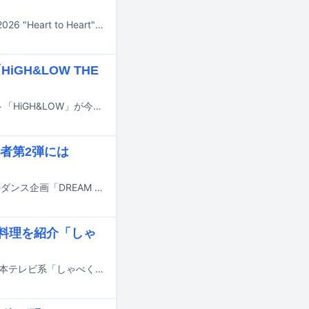
EXILE ATSUSHIにとって5度目となる単独ツアー「EXILE ATSUSHI LIVE TOUR 2026 "Heart to Heart" Season 3」が本日7月4日に千葉・LaLa arena TOKYO-BAYで開幕した。
GH&LOW THE
EXILE HIROが総合プロデュースを手がける総合エンタテインメントプロジェクト「HiGH&LOW」が今年で10周年を迎えた。これを記念して7月18日に東京・新宿ピカデリーで行われる一夜限りのオールナイト上映会にて、映画「HiGH&LOW THE MOVIE」「HiGH&LOW THE RED RAIN」「HiGH&LOW THE MOVIE 2 / END OF SKY」が上映されることが決定した。
者第2弾には
7月18日にオンエアされるTBS系の夏の大型音楽特番「音楽の日2026」の恒例のダンス企画「DREAM ダンス」の詳細および出演アーティスト第2弾が発表された。
は鍋料理を紹介「しゃ
EXILE SHOKICHI、橋本良亮（A.B.C-Z）が明日6月29日21:00より放送される日本テレビ系「しゃべくり007」にゲスト出演する。