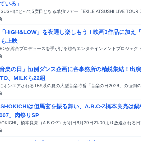
ている」
前
「HiGH&LOW」を夜通し楽しもう！映画3作品に加え「Hi
」も上映
前
「音楽の日」恒例ダンス企画に各事務所の精鋭集結！出演
TO、M!LKら22組
前
LE SHOKICHIは但馬玄を振る舞い、A.B.C-Z橋本良亮
007」肉祭りSP
前