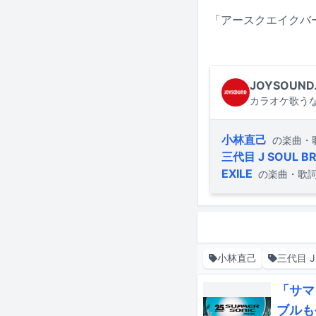
「アースクエイクバー
JOYSOUND
カラオケ歌うな
小林直己
の楽曲・
三代目 J SOUL BRO
EXILE
の楽曲・歌
小林直己
三代目 J 
「サマ
ブルも