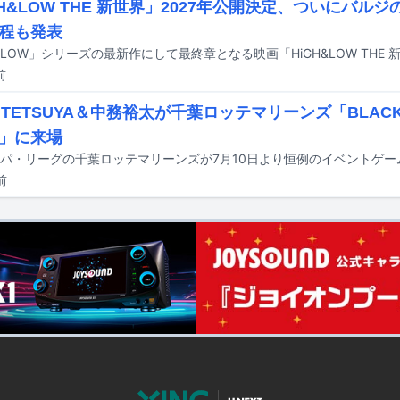
GH&LOW THE 新世界」2027年公開決定、ついにバル
程も発表
前
LE TETSUYA＆中務裕太が千葉ロッテマリーンズ「BLACK
K」に来場
前