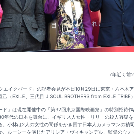
7年近く前
アースクエイクバード」の記者会見が本日10月29日に東京・六本
XILE、三代目 J SOUL BROTHERS from EXILE TRI
ード」は現在開催中の「第32回東京国際映画祭」の特別招待作
980年代の日本を舞台に、イギリス人女性・リリーの殺人容疑
る。小林は2人の女性の関係をかき回す日本人カメラマンの禎
か、ルーシーを演じたアリシア・ヴィキャンデル、監督のウォ