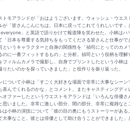
。
ストモアランドが「おはようございます。ウォッシュ・ウエス
ルが「皆さんこんにちは。日本に戻ってこれてうれしいです」
, everyone」と英語で語りかけて報道陣を笑わせた。小林は
て「日本を尊重する気持ちをもってくださる皆さんと仕事がで
司というキャラクターと自身の関係性を「禎司にとってのカメ
るのに一番フィットするもの」と分析。禎司という役柄を理解
をフィルムカメラで撮影し、自身でプリントしたという小林は
撮りたいのかを探っていきました」と役作りを振り返った。
ンについて小林は「すごく大好きな場面で非常に大事なシーン
も喜んでくれるのかな」とコメント。またキャスティングディ
へオファーしたというウエストモアランドは「いろんな俳優さ
と思いました。非常に激しい部分、闇の部分、非常に複雑なと
ルは小林の演技について「彼の目の奥にもうストーリーがある
て大事なこと。彼とは俳優として助け合うことができました」