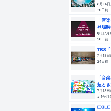
20日
前
「音楽
登場時
20日
前
TBS
24日
前
「音楽
超とき
約1か月
EXIL