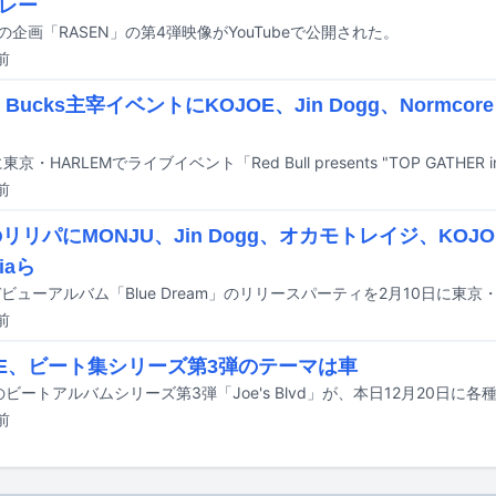
レー
ullの企画「RASEN」の第4弾映像がYouTubeで公開された。
前
w Bucks主宰イベントにKOJOE、Jin Dogg、Normcore Bo
前
のリリパにMONJU、Jin Dogg、オカモトレイジ、KOJO
iaら
前
OE、ビート集シリーズ第3弾のテーマは車
前