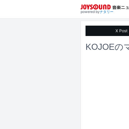
powered by
ナタリー
X Post
KOJOE