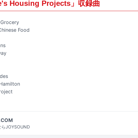
's Housing Projects」収録曲
& Grocery
Chinese Food
ons
way
odes
 Hamilton
roject
.COM
らJOYSOUND