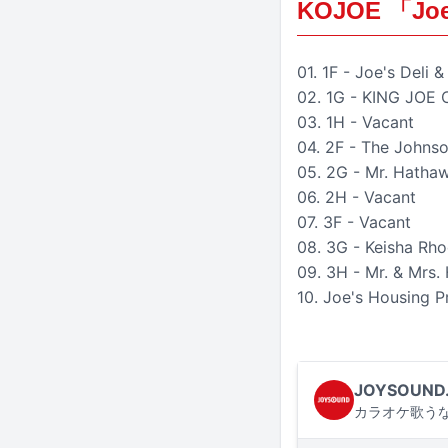
KOJOE 「Joe
01. 1F - Joe's Deli 
02. 1G - KING JOE 
03. 1H - Vacant
04. 2F - The Johns
05. 2G - Mr. Hatha
06. 2H - Vacant
07. 3F - Vacant
08. 3G - Keisha Rh
09. 3H - Mr. & Mrs.
10. Joe's Housing P
JOYSOUND
カラオケ歌うな