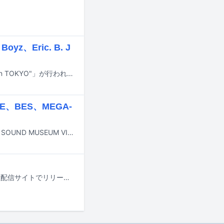
yz、Eric. B. J
3月7日に東京・HARLEMでライブイベント「Red Bull presents "TOP GATHER in TOKYO"」が行われる。
E、BES、MEGA-
owlsがデビューアルバム「Blue Dream」のリリースパーティを2月10日に東京・SOUND MUSEUM VISIONで開催する。
KOJOEのビートアルバムシリーズ第3弾「Joe's Blvd」が、本日12月20日に各種配信サイトでリリースされた。