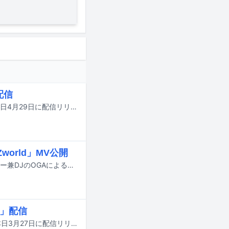
配信
KOJOEのニューシングル「No Woman No Cry（feat. Rudebwoy Face）」が本日4月29日に配信リリースされた。
OZworld」MV公開
福岡のビートメイカー・NARISK、映像作家・COTA ONO、ショップディレクター兼DJのOGAによる音楽プロデューサーチーム・ADD CREATIVEのデビューシングル「Hungry alien feat.OZworld」のミュージックビデオがYouTubeで公開された。
T」配信
KOJOEのニューシングル「首都高MIDNIGHT（feat. ISSUGI & MuKuRo）」が本日3月27日に配信リリースされた。