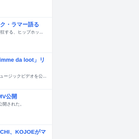
リック・ラマー語る
3月27日に河出書房新社より発売されるムック「ケンドリック・ラマー 世界が熱狂する、ヒップホップの到達点」に日本語ラップシーンで活躍する8名のラッパーのインタビューが掲載される。
e da loot」リ
KOJOEが本日2月20日に新曲「Gimme da loot」を配信リリース。YouTubeでミュージックビデオを公開した。
」MV公開
eで公開された。
YACHI、KOJOEがマ