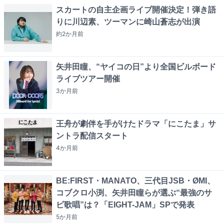
スカートの自主企画ライブ開催決定！弾き語
りに川辺素、ツーマンに崎山蒼志が出演
約2か月
前
矢井田瞳、“ヤイコの日”より全国ビルボード
ライブツアー開催
3か月
前
王舟が劇伴を手がけたドラマ「にこたま」サ
ントラ配信スタート
4か月
前
BE:FIRST・MANATO、三代目JSB・ØMI、
コブクロ小渕、矢井田瞳らが選ぶ“最強のサ
ビ歌唱”は？「EIGHT-JAM」SPで発表
5か月
前