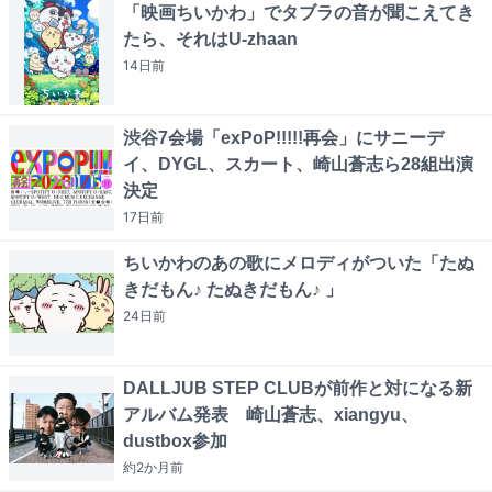
「映画ちいかわ」でタブラの音が聞こえてき
たら、それはU-zhaan
14日
前
渋谷7会場「exPoP!!!!!再会」にサニーデ
イ、DYGL、スカート、崎山蒼志ら28組出演
決定
17日
前
ちいかわのあの歌にメロディがついた「たぬ
きだもん♪ たぬきだもん♪ 」
24日
前
DALLJUB STEP CLUBが前作と対になる新
アルバム発表 崎山蒼志、xiangyu、
dustbox参加
約2か月
前