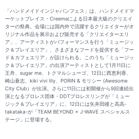
「ハンドメイドインジャパンフェス」は、ハンドメイドマ
ーケットプレイス・Creemaによる日本最大級のクリエイ
ターの祭典。会場には国内外で活躍するクリエイターがオ
リジナル作品を展示および販売する「クリエイターエリ
ア」、アーティストがパフォーマンスを行う「ミュージッ
ク＆プレイエリア」、さまざまなフードを提供する「フー
ド＆カフェエリア」が設けられる。このうち「ミュージッ
ク＆プレイエリア」の出演アーティストとして1月11日に
王舟、sugar me、トクマルシューゴ、12日に西恵利香、
崎山蒼志、kiki vivi lily、PORIN & モリシー (Awesome
City Club）が出演。さらに11日には初開催から9回連続出
演となるプロレス団体・DDTプロレスリングが「ミュー
ジック＆プレイエリア」に、12日には矢井田瞳と高高-
takataka-が「TEAM BEYOND × J-WAVE スペシャルス
テージ」に登場する。