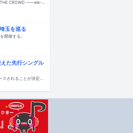
音楽ライターの二木信が監修および編集を務めるヒップホップ / ラップ専門誌「THE CROWD ——ele-king presents HIP HOP JAPAN」が7月31日にP-VINEより発売される。
・埼玉を巡る
6」を開催する。
S迎えた先行シングル
doooo a.k.a. 宍戸マザファカの3rdアルバム「CONFUSION」が7月29日にリリースされることが決定。本日7月15日にPESと鎮座DOPENESSを客演に迎えた先行シングル第3弾「のらりくらり feat. PES & 鎮座DOPENESS」が配信リリースされた。