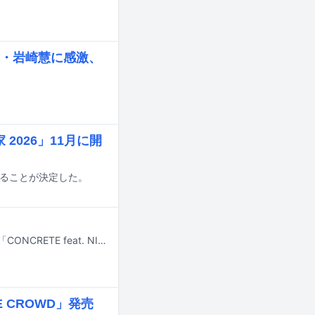
・岩崎慧に感激、
2026」11月に開
催することが決定した。
福岡から東京に拠点を移して活動するラッパー・FREEZが、本日7月22日に新曲「CONCRETE feat. NIPPS」を配信リリースした。
 CROWD」発売