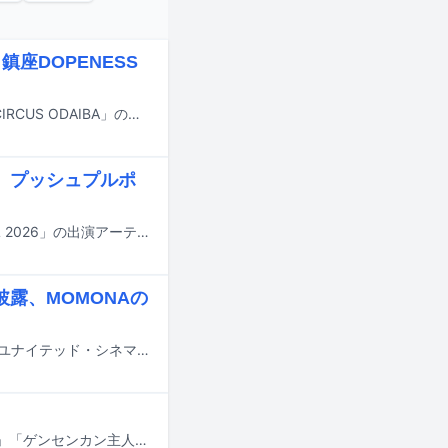
、鎮座DOPENESS
9月23日に東京・お台場青海地区P区画で開催される都市型フェス「CIRCUS × CIRCUS ODAIBA」の最終出演アーティストが発表された。
ン、プッシュプルポ
9月19日に岩手県盛岡市で行われるライブイベント「いしがき MUSIC FESTIVAL 2026」の出演アーティスト第4弾が発表された。
披露、MOMONAの
実写映画「モアナと伝説の海」のミュージカルプレミアが本日7月29日に東京・ユナイテッド・シネマ豊洲で開催され、主人公・モアナの日本版声優を務めるME:IのTSUZUMIらが登壇した。
去る3月にマンガ家・つげ義春が死去した。彼が生み出した「ねじ式」「紅い花」「ゲンセンカン主人」「無能の人」といった名作の数々は、多くの表現者たちに時代を超えて多大なインスピレーションを与え続けてきた。音楽シーンにおいても、“つげ義春的な世界観”を日本語のロックで表現することに挑戦したはっぴいえんどを筆頭に、つげ作品からの影響を公言するアーティストたちが独創性に富んだ楽曲を残している。本稿では、細野晴臣、松本隆、直枝政広（カーネーション）、曽我部恵一（サニーデイ・サービス）、かせきさいだぁ、髙城晶平（cero）といったアーティストたちの言葉をもとに、つげ作品が彼らの音楽にどのような影響を与えたかを掘り下げていく。※細野晴臣の発言はDU BOOKS刊「音楽マンガガイドブック」（2014年）掲載インタビュー（聞き手：松永良平）より、松本隆の発言は文藝春秋・CREA WEB連載「松本隆と歩くぼくの風街」（2023年 / 聞き手：辛島いづみ）より、それぞれ引用。直枝政広、曽我部恵一、かせきさいだぁ、髙城晶平の発言は音楽ナタリー編集部によるメールインタビューより構成。