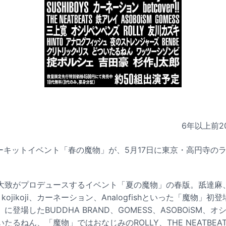
6年以上前
2
ーキットイベント「春の魔物」が、5月17日に東京・高円寺の
大致がプロデュースするイベント「夏の魔物」の春版。舐達麻、鎮
、kojikoji、カーネーション、Analogfishといった「魔物」
登場したBUDDHA BRAND、GOMESS、ASOBOiSM、
たるねん、「魔物」ではおなじみのROLLY、THE NEATBE