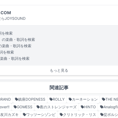
.COM
らJOYSOUND
詞を検索
の楽曲・歌詞を検索
の楽曲・歌詞を検索
詞を検索
楽曲・歌詞を検索
もっと見る
関連記事
BRAND
鎮座DOPENESS
ROLLY
カーネーション
THE N
over!!
GOMESS
夜のストレンジャーズ
HINTO
Analogfi
友川カズキ
ワッツーシゾンビ
クリトリック・リス
掟ポル