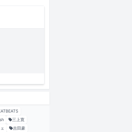
EATBEATS
sh
三上寛
シェ
吉田豪