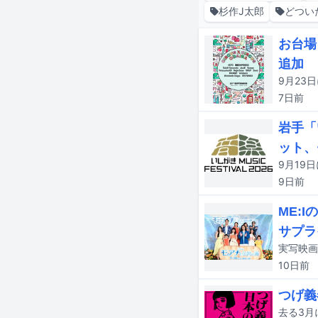
杉作J太郎
どつい
お台場ヒ
追加
7日
前
岩手「
ット、
9日
前
ME:
サプラ
10日
前
つげ義