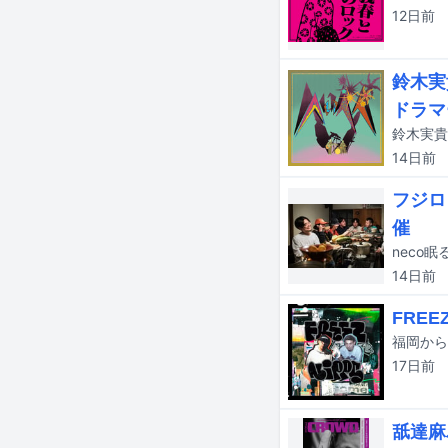
12日
前
鈴木実
ドラマ
鈴木実貴
14日
前
フジロ
催
neco
14日
前
FREE
17日
前
舐達麻