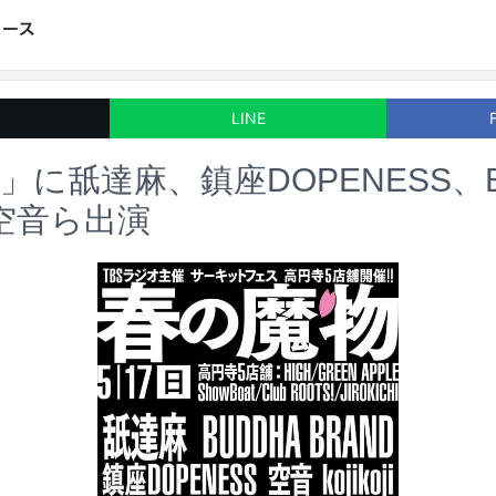
LINE
」に舐達麻、鎮座DOPENESS、B
、空音ら出演