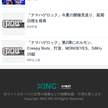
「ナマハゲロック」今夏の開催見送り、延期
日程を発表
約6年
前
「ナマハゲロック」第2弾にホルモン、
Creepy Nuts、打首、MONOEYES、SiMら
10組
6年以上
前
当サイトのすべての文章や画像などの無断転載・引用を禁じます。
Copyright XING INC.All Rights Reserved.