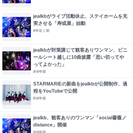
jealkbがライブ活動休止、ステイホームを充
実させる「寿或屋」始動
6年近く
前
jealkbが対策講じて観客ありワンマン、ビニ
ールシート越しに10曲披露「思い切ってや
ってよかった」
約6年
前
STARMARIEの新曲をjealkbが公開制作、過
程をYouTubeで公開
約6年
前
jealkb、観客ありのワンマン「social薔薇ノ
distance」開催
約6年
前