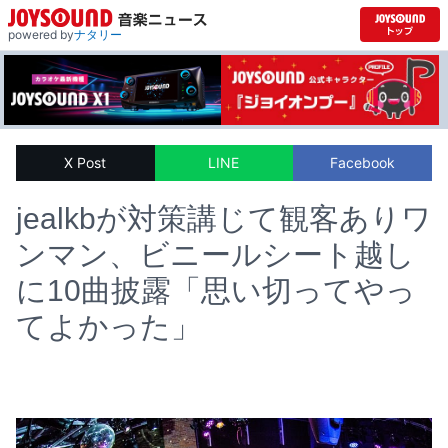
powered by
ナタリー
X Post
LINE
Facebook
jealkbが対策講じて観客ありワ
ンマン、ビニールシート越し
に10曲披露「思い切ってやっ
てよかった」