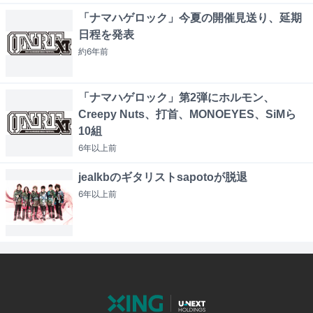
「ナマハゲロック」今夏の開催見送り、延期
日程を発表
約6年
前
「ナマハゲロック」第2弾にホルモン、
Creepy Nuts、打首、MONOEYES、SiMら
10組
6年以上
前
jealkbのギタリストsapotoが脱退
6年以上
前