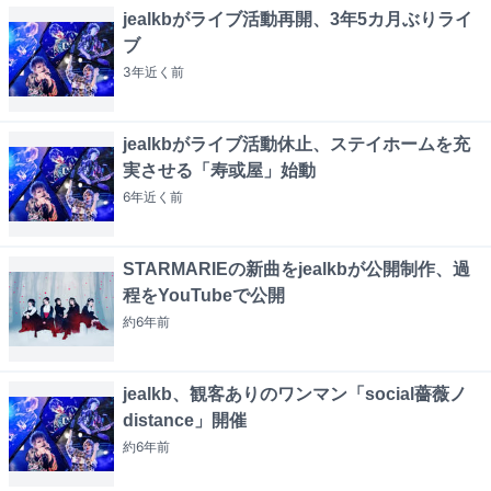
jealkbがライブ活動再開、3年5カ月ぶりライ
ブ
3年近く
前
jealkbがライブ活動休止、ステイホームを充
実させる「寿或屋」始動
6年近く
前
STARMARIEの新曲をjealkbが公開制作、過
程をYouTubeで公開
約6年
前
jealkb、観客ありのワンマン「social薔薇ノ
distance」開催
約6年
前