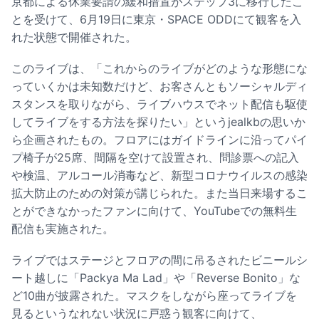
京都による休業要請の緩和措置がステップ3に移行したこ
とを受けて、6月19日に東京・SPACE ODDにて観客を入
れた状態で開催された。
このライブは、「これからのライブがどのような形態にな
っていくかは未知数だけど、お客さんともソーシャルディ
スタンスを取りながら、ライブハウスでネット配信も駆使
してライブをする方法を探りたい」というjealkbの思いか
ら企画されたもの。フロアにはガイドラインに沿ってパイ
プ椅子が25席、間隔を空けて設置され、問診票への記入
や検温、アルコール消毒など、新型コロナウイルスの感染
拡大防止のための対策が講じられた。また当日来場するこ
とができなかったファンに向けて、YouTubeでの無料生
配信も実施された。
ライブではステージとフロアの間に吊るされたビニールシ
ート越しに「Packya Ma Lad」や「Reverse Bonito」な
ど10曲が披露された。マスクをしながら座ってライブを
見るというなれない状況に戸惑う観客に向けて、