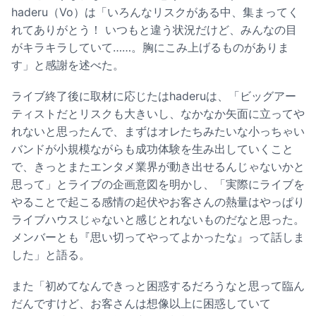
haderu（Vo）は「いろんなリスクがある中、集まってく
れてありがとう！ いつもと違う状況だけど、みんなの目
がキラキラしていて……。胸にこみ上げるものがありま
す」と感謝を述べた。
ライブ終了後に取材に応じたはhaderuは、「ビッグアー
ティストだとリスクも大きいし、なかなか矢面に立ってや
れないと思ったんで、まずはオレたちみたいな小っちゃい
バンドが小規模ながらも成功体験を生み出していくこと
で、きっとまたエンタメ業界が動き出せるんじゃないかと
思って」とライブの企画意図を明かし、「実際にライブを
やることで起こる感情の起伏やお客さんの熱量はやっぱり
ライブハウスじゃないと感じとれないものだなと思った。
メンバーとも『思い切ってやってよかったな』って話しま
した」と語る。
また「初めてなんできっと困惑するだろうなと思って臨ん
だんですけど、お客さんは想像以上に困惑していて