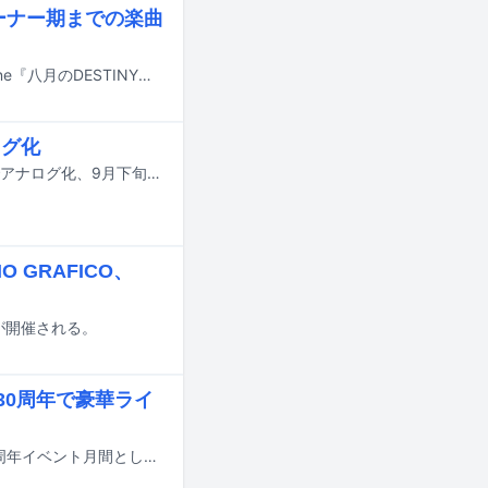
ワーナー期までの楽曲
NONA REEVESのワンマンライブ「NONA REEVES "Road to 3×30" Chapter One『八月のDESTINY』1995-2001」が8月23日に東京・I'M A SHOWにて開催される。
ログ化
SOLEILの1stアルバム「My Name is SOLEIL」がステレオミックスバージョンでアナログ化、9月下旬にリリースされる。
O GRAFICO、
6」が開催される。
ン30周年で豪華ライ
神奈川県横浜市にあるライブハウス・F.A.D YOKOHAMAが、6月をオープン30周年イベント月間として営業。あわせて周年イベントシリーズのライブスケジュールを発表した。