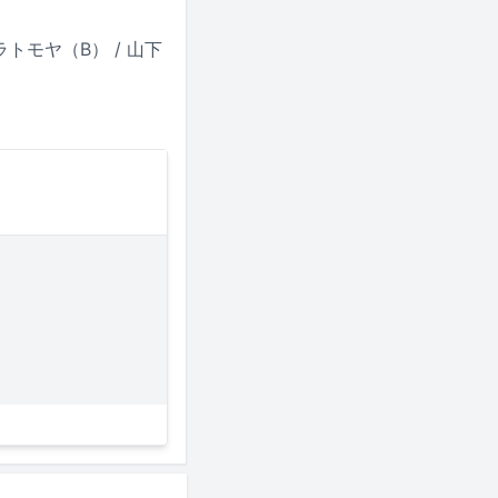
ムラトモヤ（B） / 山下