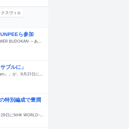
ックスヴィル
PUNPEEら参加
Original Loveが11月23日に東京・日本武道館で行うワンマンライブ「SOUL POWER BUDOKAN ～あれから、そしてこれから～ Dancin'- The 35th Anniversary Live」の出演者が発表された。
ダンサブルに」
BONNIE PINKのライブ「BONNIE PINK 30th Anniversary LIVE 『Groove Kitchen』」が、9月21日に東京・Zepp DiverCity（TOKYO）で開催される。
総勢12人の特別編成で豊潤
Original Loveが出演する音楽番組「tiny desk concerts JAPAN」が、6月28日と29日にNHK WORLD-JAPANで放送され、国内では11月以降にBSでオンエアされることが明らかになった。