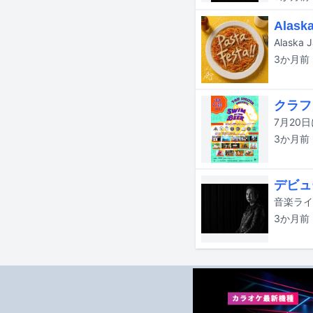
Alas
3か月
前
クラフト
3か月
前
デビュ
3か月
前