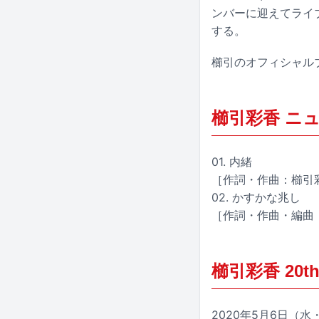
ンバーに迎えてライ
する。
櫛引のオフィシャルブ
櫛引彩香 ニ
01. 内緒
［作詞・作曲：櫛引彩
02. かすかな兆し
［作詞・作曲・編曲
櫛引彩香 20th 
2020年5月6日（