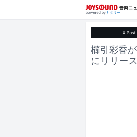
powered by
ナタリー
X Post
櫛引彩香が
にリリー