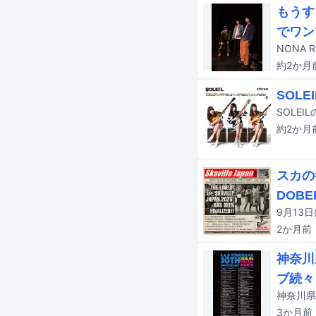
もうす
でワン
約2か月
SOL
約2か月
スカの祭
DOBE
9月13日
2か月
前
神奈川
ブ続々
3か月
前