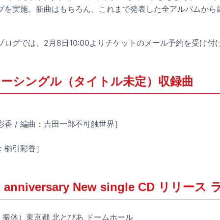
ブを実施。新曲はもちろん、これまで発表した全アルバムから
ログでは、2月8日10:00よりチケットのメール予約を受け付
ューシングル（タイトル未定）収録曲
香 / 編曲：吉田一郎不可触世界］
：櫛引彩香］
anniversary New single CD リリース
水・振休）東京都 北とぴあ ドームホール