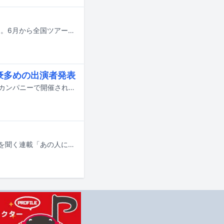
Alaska Jamが5月27日に2026年第1弾シングル「Pasta Festa!!」を配信リリース。6月から全国ツアー「Alaska Jam Tour 2026 “巡音道場～QUATTRO免許皆伝～”」を開催することが決定した。
」酒豪多めの出演者発表
7月20日に東京・下北沢SHELTER、Flowers Loft、ブルックリンロースティングカンパニーで開催されるクラフトビールと音楽が楽しめるイベント「Swim in the Beer Fest 2026」の出演アーティストが発表された。
音楽ライターの松永良平が、さまざまなアーティストに“デビュー”をテーマに話を聞く連載「あの人に聞くデビューの話」。前回に引き続き、Original Loveの田島貴男をゲストに迎えてお届けする。自らのバンドOriginal Loveで活動する一方、1988年に小西康陽の誘いを受け、2代目ボーカリストとしてピチカート・ファイヴに加入した田島ではあったが、1990年にグループを脱退。音楽活動をOriginal Loveに絞り、各社争奪戦の末、91年7月にアルバム「LOVE! LOVE! & LOVE!」で東芝EMIから2度目のメジャーデビューを果たした。以降、田島は時代とともに自らの音楽に磨きをかけながらミュージックシーンの第一線で活躍を続けていく。