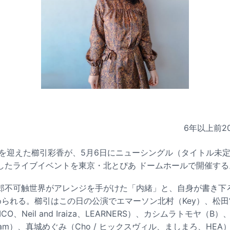
6年以上前
2
年を迎えた櫛引彩香が、5月6日にニューシングル（タイトル未
したライブイベントを東京・北とぴあ ドームホールで開催する
郎不可触世界がアレンジを手がけた「内緒」と、自身が書き下
られる。櫛引はこの日の公演でエマーソン北村（Key）、松田“CH
AFICO、Neil and Iraiza、LEARNERS）、カシムラトモヤ（B）
ska Jam）、真城めぐみ（Cho / ヒックスヴィル、ましまろ、HE