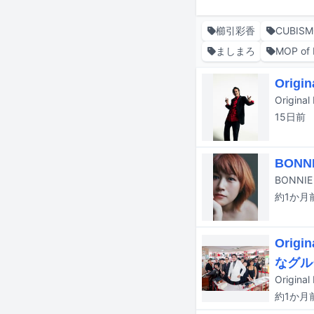
櫛引彩香
CUBISM
ましまろ
MOP of
Ori
15日
前
BON
約1か月
Orig
なグル
約1か月