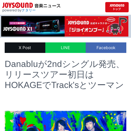
powered by
ナタリー
X Post
LINE
Facebook
Danabluが2ndシングル発売、
リリースツアー初日は
HOKAGEでTrack'sとツーマン