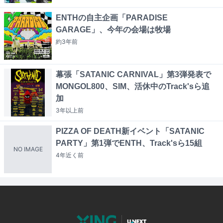
ENTHの自主企画「PARADISE
GARAGE」、今年の会場は牧場
約3年
前
幕張「SATANIC CARNIVAL」第3弾発表で
MONGOL800、SIM、活休中のTrack'sら追
加
3年以上
前
PIZZA OF DEATH新イベント「SATANIC
PARTY」第1弾でENTH、Track'sら15組
NO IMAGE
4年近く
前