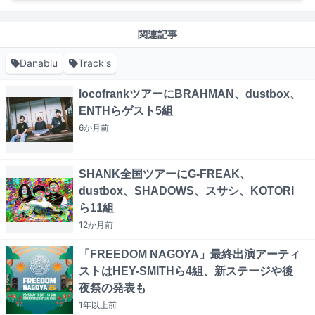
関連記事
Danablu
Track's
locofrankツアーにBRAHMAN、dustbox、
ENTHらゲスト5組
6か月
前
SHANK全国ツアーにG-FREAK、
dustbox、SHADOWS、スサシ、KOTORI
ら11組
12か月
前
「FREEDOM NAGOYA」最終出演アーティ
ストはHEY-SMITHら4組、新ステージや後
夜祭の発表も
1年以上
前