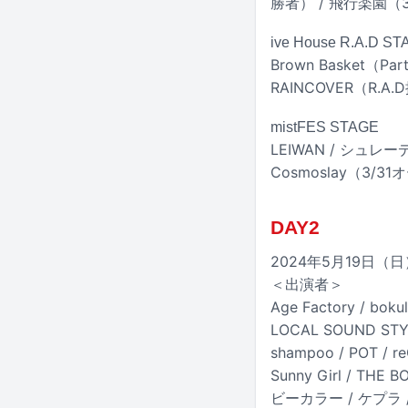
勝者） / 飛行楽園（
ive House R.A.D S
Brown Basket（Pa
RAINCOVER（R.
mistFES STAGE
LEIWAN / シュレ
Cosmoslay（3/
DAY2
2024年5月19日
＜出演者＞
Age Factory / boku
LOCAL SOUND STYL
shampoo / POT / r
Sunny Girl / THE B
ビーカラー / ケプラ 