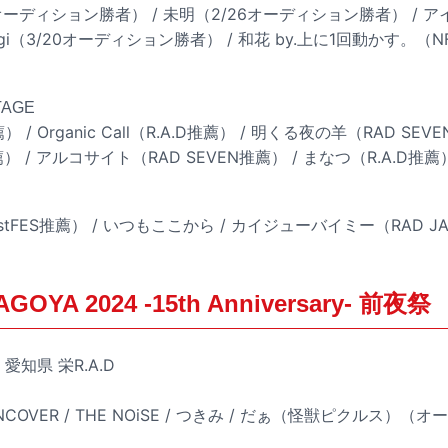
/25オーディション勝者） / 未明（2/26オーディション勝者） / 
agi（3/20オーディション勝者） / 和花 by.上に1回動かす。（
STAGE
薦） / Organic Call（R.A.D推薦） / 明くる夜の羊（RAD S
薦） / アルコサイト（RAD SEVEN推薦） / まなつ（R.A.D推薦
s（mistFES推薦） / いつもここから / カイジューバイミー（RAD 
GOYA 2024 -15th Anniversary- 前夜祭
愛知県 栄R.A.D
AINCOVER / THE NOiSE / つきみ / だぁ（怪獣ピクルス