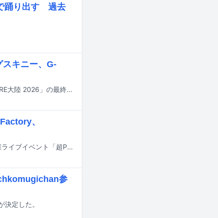
で踊り出す 過去
グスキニー、G-
FOMAREが10月12日に地元の群馬・Gメッセ群馬で開催する主催フェス「FOMARE大陸 2026」の最終出演アーティストが発表された。
actory、
SHADOWSが9月23日に千葉・幕張メッセ国際展示場4～6ホールで開催する主催ライブイベント「超PMAM」の全出演アーティストが発表された。
komugichan参
とが決定した。