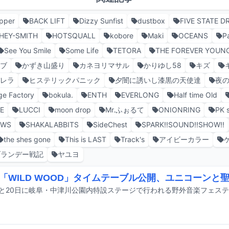
pper
BACK LIFT
Dizzy Sunfist
dustbox
FIVE STATE D
HEY-SMITH
HOTSQUALL
kobore
Maki
OCEANS
P
See You Smile
Some Life
TETORA
THE FOREVER YOUN
ラブ
かずき山盛り
カネヨリマサル
かりゆし58
キズ
デレラ
ヒステリックパニック
夕闇に誘いし漆黒の天使達
夜
ge Factory
bokula.
ENTH
EVERLONG
Half time Old
E
LUCCI
moon drop
Mr.ふぉるて
ONIONRING
PK 
OWS
SHAKALABBITS
SideChest
SPARK!!SOUND!!SHOW!!
the shes gone
This is LAST
Track's
アイビーカラー
ブランデー戦記
ヤユヨ
「WILD WOOD」タイムテーブル公開、ユニコーンと聖