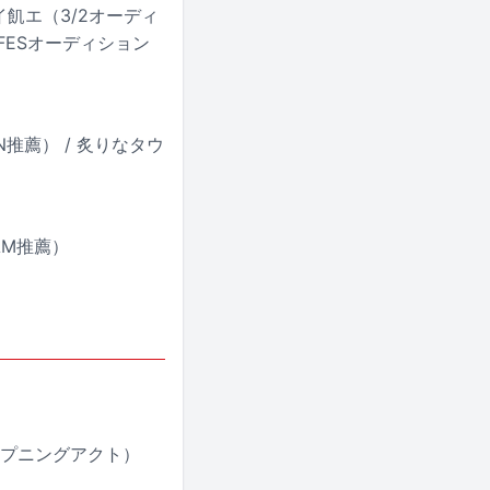
アイ飢エ（3/2オーディ
NFESオーディション
EVEN推薦） / 炙りなタウ
）
JAM推薦）
）（オープニングアクト）