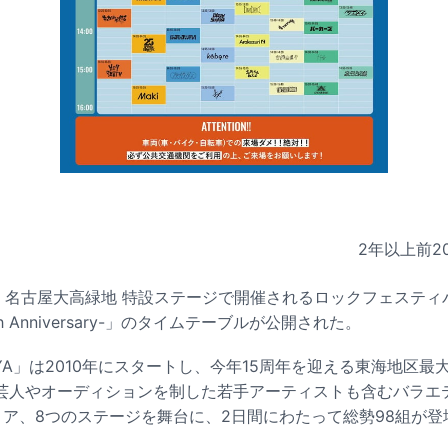
2年以上前
2
知・名古屋大高緑地 特設ステージで開催されるロックフェスティバ
15th Anniversary-」のタイムテーブルが公開された。
AGOYA」は2010年にスタートし、今年15周年を迎える東海地区
芸人やオーディションを制した若手アーティストも含むバラエ
リア、8つのステージを舞台に、2日間にわたって総勢98組が登