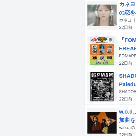
カネヨ
の恋を
カネヨリ
22日
前
「FO
FREA
22日
前
SHAD
Pale
22日
前
w.o.
加曲を
w.o.
22日
前