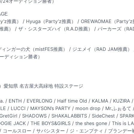
3/24オーディション勝者）
TAGE
rty’z推薦） / Hyuga（Party’z推薦） / OREWAOMAE（Party’
A.D推薦） / ザ・シスターズハイ（R.A.D推薦） / パーカーズ（RA
ーディンガーの犬（mistFES推薦） / ジエメイ（RAD JAM推薦） /
31オーディション勝者）
（日）愛知県 名古屋大高緑地 特設ステージ
la. / ENTH / EVERLONG / Half time Old / KALMA / KUZIRA /
E / LUCCI / MAYSON’s PARTY / moon drop / Mr.ふぉるて /
eGretGirl / SHADOWS / SHAKALABBITS / SideChest / SPAR
OOGIE JACK / THE BOYS&GIRLS / the shes gone / This is L
/ コールスロー / サバシスター / ジ・エンプティ / ブランデー戦