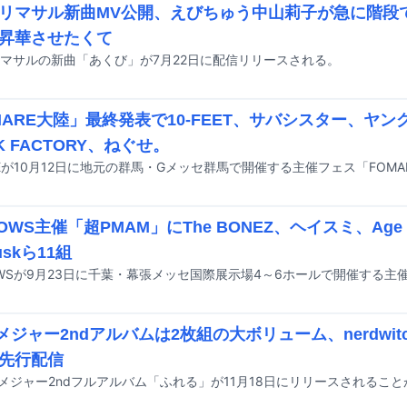
リマサル新曲MV公開、えびちゅう中山莉子が急に階段
昇華させたくて
マサルの新曲「あくび」が7月22日に配信リリースされる。
MARE大陸」最終発表で10-FEET、サバシスター、ヤン
K FACTORY、ねぐせ。
OWS主催「超PMAM」にThe BONEZ、ヘイスミ、Age F
duskら11組
d.メジャー2ndアルバムは2枚組の大ボリューム、nerdwitch
先行配信
d.のメジャー2ndフルアルバム「ふれる」が11月18日にリリースされるこ