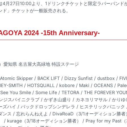
4月27日10:00より、1ドリンクチケットと限定ラバーバンド
ンド」チケットが一般販売される。
OYA 2024 -15th Anniversary-
（土）愛知県 名古屋大高緑地 特設ステージ
Atomic Skipper / BACK LIFT / Dizzy Sunfist / dustbox / FI
Y-SMITH / HOTSQUALL / kobore / Maki / OCEANS / Pale
ee You Smile / Some Life / TETORA / THE FOREVER YO
 オレンジスパイニクラブ / かずき山盛り / カネヨリマサル / かりゆし
ーズハイ / バックドロップシンデレラ / ヒステリックパニック
ンス / 忘れらんねえよ / DivaRoaD（3/1オーディション勝者） 
kurage（3/18オーディション勝者） / Pray for my Pas