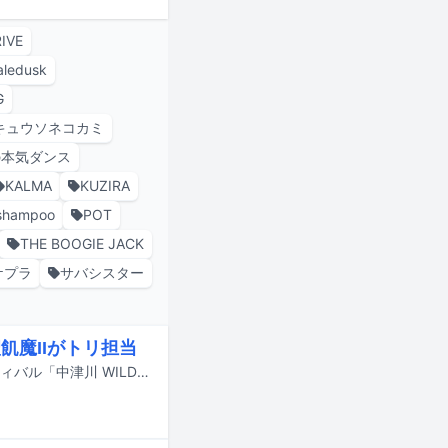
RIVE
aledusk
G
キュウソネコカミ
の本気ダンス
KALMA
KUZIRA
shampoo
POT
THE BOOGIE JACK
ケプラ
サバシスター
飢魔IIがトリ担当
9月19日と20日に岐阜・中津川公園内特設ステージで行われる野外音楽フェスティバル「中津川 WILD WOOD 2026」のタイムテーブルが公開された。