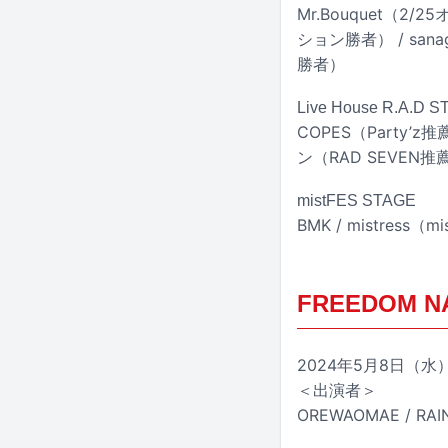
Mr.Bouquet（2
ション勝者） / san
勝者）
Live House R.A.D 
COPES（Party’z推
ン（RAD SEVEN推
mistFES STAGE
BMK / mistres
FREEDOM NA
2024年5月8日（水）
＜出演者＞
OREWAOMAE / R