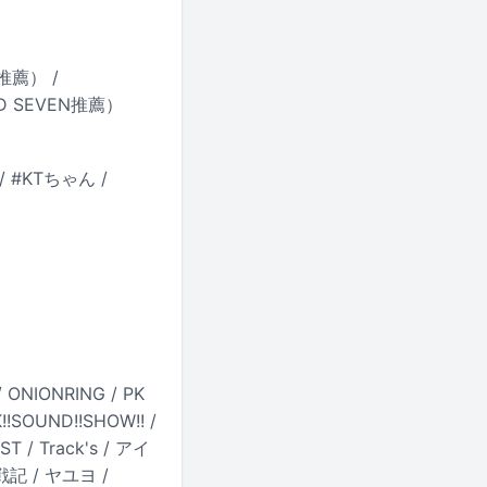
z推薦） /
D SEVEN推薦）
 #KTちゃん /
 ONIONRING / PK
K!!SOUND!!SHOW!! /
AST / Track's / アイ
記 / ヤユヨ /