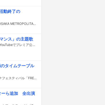
月活動終了の
本日5月30日と31日に大阪・海とのふれあい広場にて行われるライブイベント「OSAKA METROPOLITAN ROCK FESTIVAL 2026」の模様が、ABEMAのメトロックチャンネルにて無料配信される。
ロマンス」の主題歌
カネヨリマサルの楽曲「桃色ロマンス」のミュージックビデオが5月11日20:00にYouTubeでプレミア公開される。
日間のタイムテーブル
5月16、17日に愛知・名古屋大高緑地 特設ステージで開催される入場無料のロックフェスティバル「FREEDOM NAGOYA 2026」のタイムテーブルが公開された。
シスターら追加 全出演