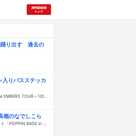
で踊り出す 過去の
イン入りパスステッカ
koboreが6月20日の東京・府中Flightを皮切りにバンド結成10周年ツアー「kobore EMBERS TOUR～10th Anniversary～」を開催。ツアー初日より会場限定CD「EMBERS」をリリースする。
、高嶺のなでしこら
音楽フェスティバル「OSAKA GIGANTIC MUSIC FESTIVAL」のスピンオフイベント「POPPIN BASE in GIGA」が7月30日に大阪・おおきにアリーナ舞洲で開催される。