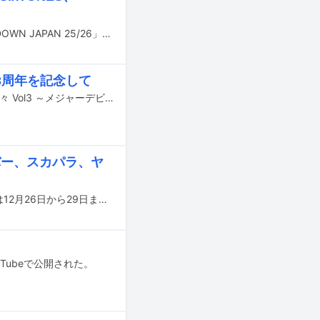
12月27～31日に千葉・幕張メッセ国際展示場で開催される音楽フェス「COUNTDOWN JAPAN 25/26」の全出演アーティストが発表された。
3周年を記念して
カネヨリマサルが2026年1月25日に東京・Spotify O-Crestにてライブ「今日を凛々 Vol3 ～メジャーデビュー3周年記念～」を開催する。
バー、スカパラ、ヤ
年末恒例となっているFM802主催のライブイベント「RADIO CRAZY」が、今年は12月26日から29日までの4日間にわたり大阪・インテックス大阪で開催されることが決定。合わせて出演アーティスト第1弾が発表された。
Tubeで公開された。