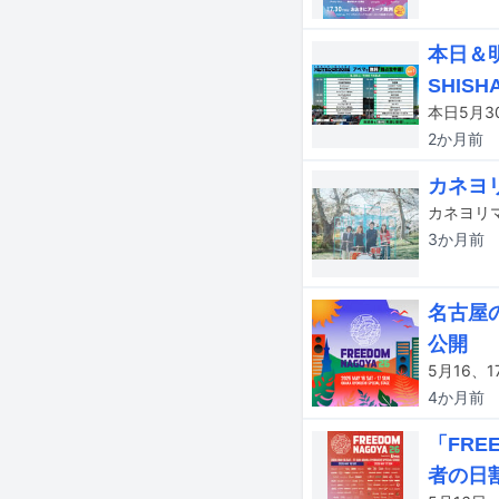
本日＆
SHIS
2か月
前
カネヨ
3か月
前
名古屋の
公開
4か月
前
「FRE
者の日