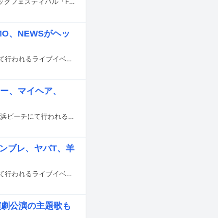
5月16日、17日に愛知・名古屋大高緑地 特設ステージにて行われる入場無料のロックフェスティバル「FREEDOM NAGOYA 2026」の最終出演アーティストおよび日割りが発表された。
MO、NEWSがヘッ
5月16日と17日に東京・海の森公園、30日と31日に大阪・海とのふれあい広場にて行われるライブイベント「METROPOLITAN ROCK FESTIVAL 2026」のタイムテーブルとステージ割が公開された。
ゅー、マイヘア、
8月1日と2日に福岡・みずほPayPayドーム福岡、シーサイドももち海浜公園 地行浜ビーチにて行われるフェス「NUMBER SHOT2026」の出演アーティスト第2弾が発表された。
ハンブレ、ヤバT、羊
5月16日と17日に東京・海の森公園、30日と31日に大阪・海とのふれあい広場にて行われるライブイベント「METROPOLITAN ROCK FESTIVAL 2026」の出演アーティスト第3弾が発表された。
演劇公演の主題歌も