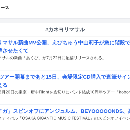
#カネヨリマサル
リマサル新曲MV公開、えびちゅう中山莉子が急に階段
華させたくて
マサルの新曲「あくび」が7月22日に配信リリースされる。
oreツアー開幕まであと15日、会場限定CD購入で直筆サ
える
イガ」スピンオフにアンジュルム、BEYOOOOONDS