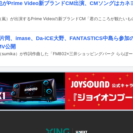
がPrime Video新ブランドCM出演、CMソングはカ
ka片岡、imase、Da-iCE大野、FANTASTICS中島ら参
MV公開