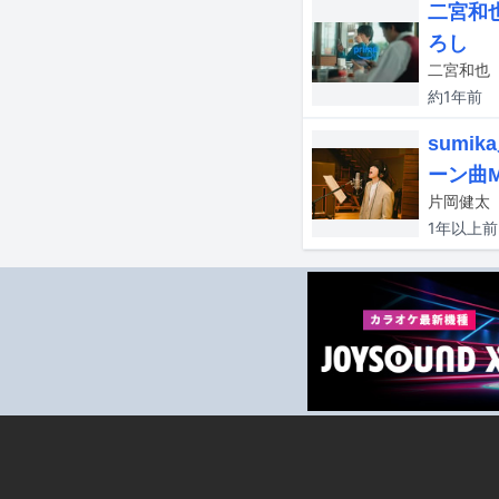
二宮和也
ろし
約1年
前
sumi
ーン曲
1年以上
前