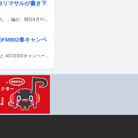
ネヨリマサルが書き下
二宮和也（嵐）が出演するPrime Videoの新ブランドCM「君のこころが観たいもの。」編が、明日6月11日より全国放映される。
加のFM802春キャンペ
片岡健太（sumika）が作詞作曲した「FM802×三井ショッピングパーク ららぽーと ACCESS!キャンペーン」のキャンペーンソング「赤春花」のミュージックビデオがYouTubeで明日5月3日0:00に公開される。