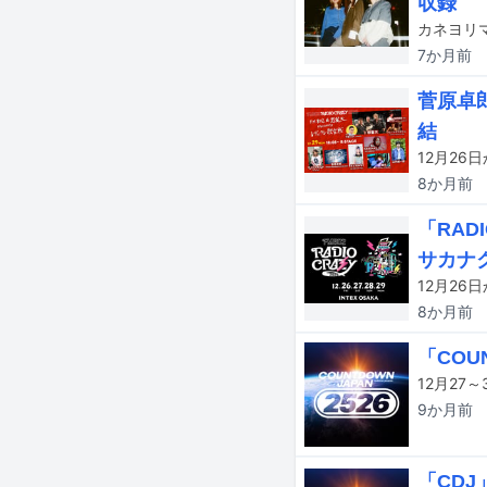
収録
カネヨリ
7か月
前
菅原卓
結
8か月
前
「RAD
サカナク
8か月
前
「COU
9か月
前
「CDJ」