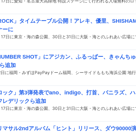
ROCK」タイムテーブル公開！アレキ、優里、SHISHA
ナーに
NUMBER SHOT」にアジカン、ふるっぱー、きゃんち
kaら追加
ック」第3弾発表でano、indigo、打首、バニラズ、
フレデリックら追加
リマサル2ndアルバム「ヒント」リリース、ダウ90000