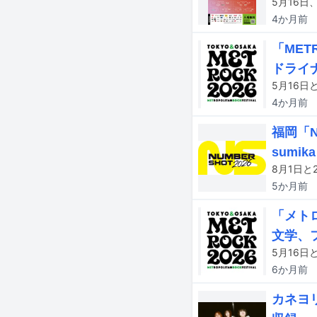
4か月
前
「MET
ドライ
4か月
前
福岡「
sumi
5か月
前
「メトロ
文学、
6か月
前
カネヨ