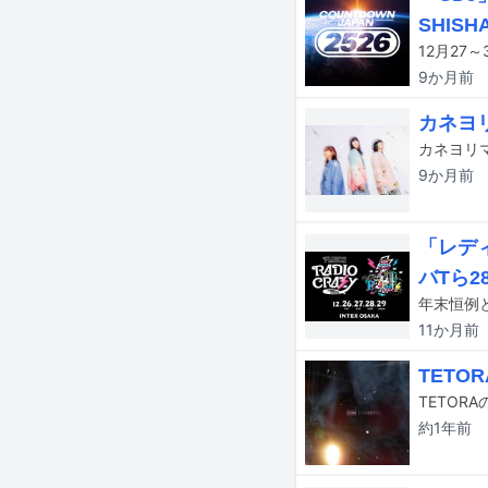
SHISH
9か月
前
カネヨ
9か月
前
「レデ
バTら2
11か月
前
TET
TETOR
約1年
前