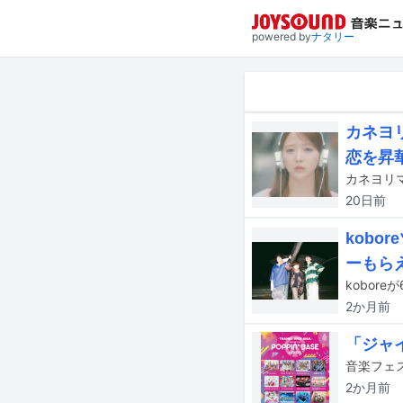
powered by
ナタリー
カネヨ
恋を昇
カネヨリ
20日
前
kob
ーもら
2か月
前
「ジャ
2か月
前