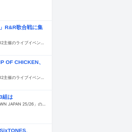
」R&R歌合戦に集
12月26日から29日までの4日間にわたり大阪・インテックス大阪で行われるFM802主催のライブイベント「FM802 ROCK FESTIVAL RADIO CRAZY 2025」のうち、12月29日に行われる企画「FM802＆怒髪天 presents レディクレ歌合戦」の出演者が発表された。
 OF CHICKEN、
12月26日から29日までの4日間にわたり大阪・インテックス大阪で行われるFM802主催のライブイベント「FM802 ROCK FESTIVAL RADIO CRAZY 2025」のタイムテーブルが明らかに。追加の企画ステージも発表された。
3組は
12月27～31日に千葉・幕張メッセ国際展示場で行われる音楽フェス「COUNTDOWN JAPAN 25/26」のタイムテーブルが公開された。
SixTONES、