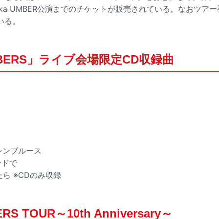
zuoka UMBER公演までのチケットが販売されている。なおツ
いる。
EMBERS」ライブ会場限定CD収録曲
マシンブルース
ードで
たら ※CDのみ収録
ERS TOUR～10th Anniversary～