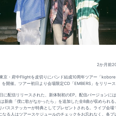
2か月前
2
の東京・府中Flightを皮切りにバンド結成10周年ツアー「kobore 
rsary～」を開催。ツアー初日より会場限定CD「EMBERS」をリリー
月3日に配信リリースされた、新体制初のEP。配信バージョンに
には新曲「僕に歌がなかったら」を追加した全8曲が収められる
りパスステッカーが特典としてプレゼントされる。ライブ会場
になる人はツアースケジュールのチェックをお忘れなく。各プ