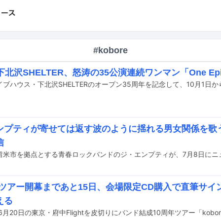
#kobore
下北沢SHELTER、怒涛の35公演連続ワンマン「One Epi
ンプティが寄せては返す波のように揺れる男女関係を歌
信
oreツアー開幕まであと15日、会場限定CD購入で直筆サ
える