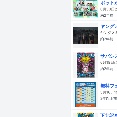
ポット
6月30日に
約2年
前
ヤング
約2年
前
サバシス
約2年
前
無料フェ
2年以上
前
下北沢