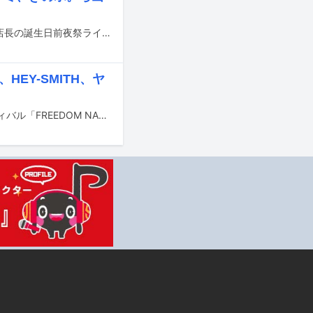
6月17日に東京・下北沢SHELTERで、同ライブハウスのよしむらーめんこと義村店長の誕生日前夜祭ライブ「“よしむらーめん生誕前夜祭” ～41歳へのカウントダウン～」が開催されることが決定した。
、HEY-SMITH、ヤ
5月18、19日に愛知・名古屋大高緑地 特設ステージで開催されるロックフェスティバル「FREEDOM NAGOYA 2024 -15th Anniversary-」の最終出演アーティストが発表された。