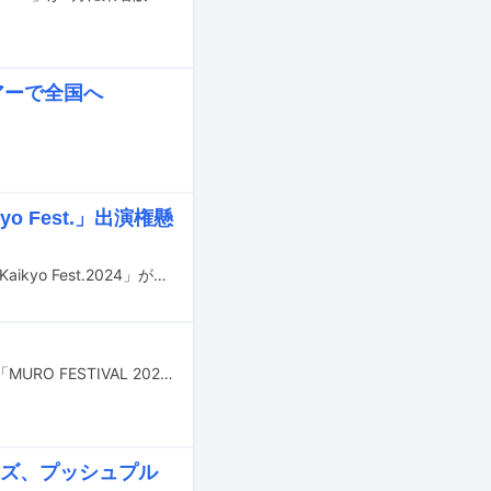
アーで全国へ
 Fest.」出演権懸
11月16、17日に山口・海峡メッセ下関 展示見本市会場にて新たな音楽イベント「Kaikyo Fest.2024」が開催される。
7月20、21日に神奈川・横浜赤レンガ倉庫 野外特設会場で開催される音楽フェス「MURO FESTIVAL 2024」のタイムテーブルが発表された。
ーカーズ、プッシュプル