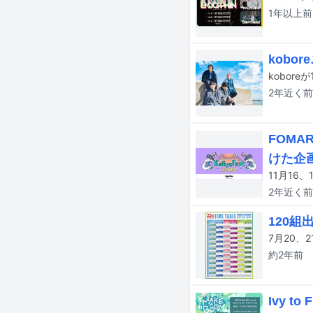
1年以上
前
kobo
kobor
2年近く
前
FOMA
けた企
2年近く
前
120組
約2年
前
Ivy 