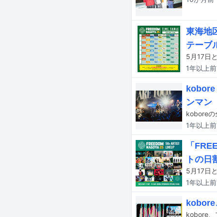
東海地区
テーブ
1年以上
前
kobo
ンマン
1年以上
前
「FR
トの日
1年以上
前
kobo