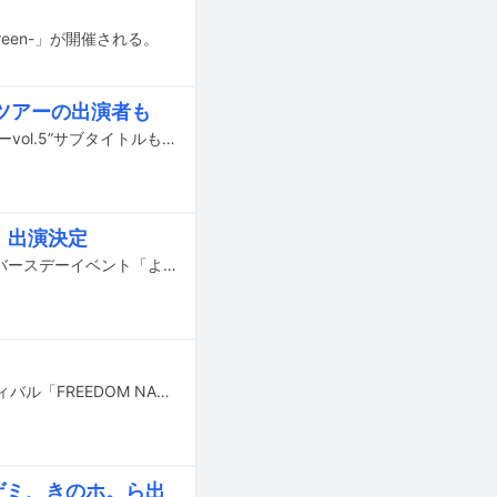
green-」が開催される。
ツアーの出演者も
ヤングスキニー史上最大規模となるホールツアー「“老いてもヤングスキニーツアーvol.5”サブタイトルもう思い付きま編」が10月から12月にかけて開催されることが決定した。
」出演決定
6月18日に東京・下北沢SHELTERで開催される、よしむらーめんこと義村店長のバースデーイベント「よしむらーめん生誕祭2024」にサバシスターが出演することが決定した。
5月18、19日に愛知・名古屋大高緑地 特設ステージで開催されるロックフェスティバル「FREEDOM NAGOYA 2024 -15th Anniversary-」のタイムテーブルが公開された。
ォゲミ、きのホ。ら出