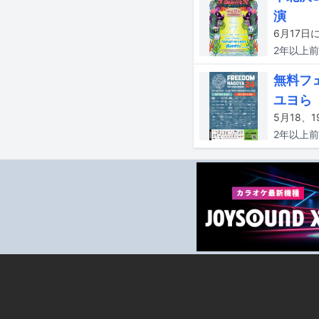
演
2年以上
前
無料フェ
ユヨら
2年以上
前