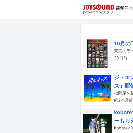
powered by
ナタリー
10月の
23日
前
ジ・エ
ス」配
約2か月
前
kob
ーもら