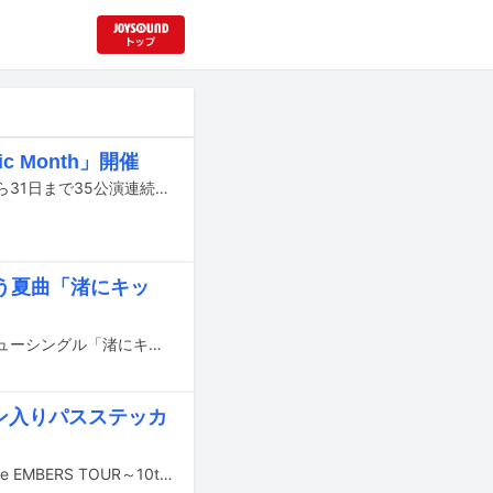
c Month」開催
東京のライブハウス・下北沢SHELTERのオープン35周年を記念して、10月1日から31日まで35公演連続ワンマンライブ「One Epic Month」が開催される。
う夏曲「渚にキッ
福岡県久留米市を拠点とする青春ロックバンドのジ・エンプティが、7月8日にニューシングル「渚にキッス」を配信リリースすることが決定した。
イン入りパスステッカ
koboreが6月20日の東京・府中Flightを皮切りにバンド結成10周年ツアー「kobore EMBERS TOUR～10th Anniversary～」を開催。ツアー初日より会場限定CD「EMBERS」をリリースする。