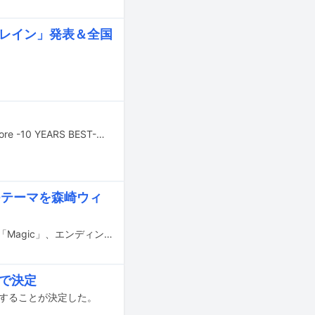
トレイン」発表＆全国
koboreが11月26日にリリースする結成10周年記念デジタルベストアルバム「kobore -10 YEARS BEST-」の収録曲が公開された。
EDテーマを森崎ウィ
テレビアニメ「異世界の沙汰は社畜次第」のオープニングテーマがkoboreの新曲「Magic」、エンディングテーマがMORISAKI WINの新曲「Back to Back」に決定した。
票で決定
スすることが決定した。