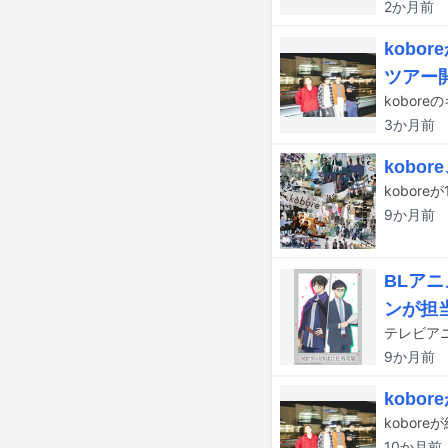
2か月
前
kob
ツアー
kobor
3か月
前
kob
9か月
前
BLア
ンが担
9か月
前
kob
kobo
10か月
前