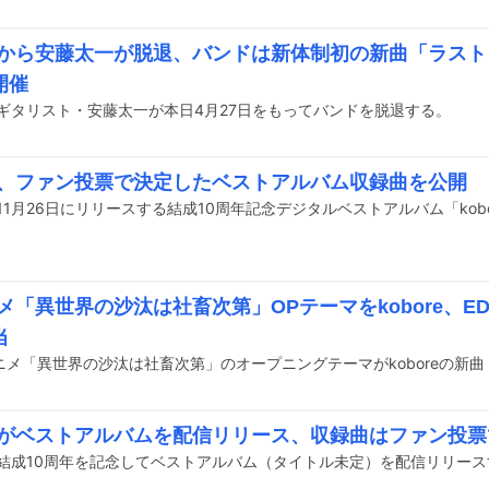
oreから安藤太一が脱退、バンドは新体制初の新曲「ラス
開催
eのギタリスト・安藤太一が本日4月27日をもってバンドを脱退する。
ore、ファン投票で決定したベストアルバム収録曲を公開
ニメ「異世界の沙汰は社畜次第」OPテーマをkobore、
当
oreがベストアルバムを配信リリース、収録曲はファン投
reが結成10周年を記念してベストアルバム（タイトル未定）を配信リリー