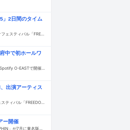
25」2日間のタイム
5月17日と18日に愛知・名古屋大高緑地特設ステージで行われる入場無料のロックフェスティバル「FREEDOM NAGOYA 2025」のタイムテーブルが公開された。
地元・府中で初ホールワ
koboreの全国ツアー「FLARE TOUR 2025」のファイナル公演が4月5日に東京・Spotify O-EASTで開催された。
追加、出演アーティス
5月17日と18日に愛知・名古屋大高緑地特設ステージで行われる無料のロックフェスティバル「FREEDOM NAGOYA 2025」の出演アーティスト第5弾が発表された。
ツアー開催
kobore、プッシュプルポット、Brown Basketによるスプリットツアー「ENDORPHIN」が7月に東名阪で開催される。